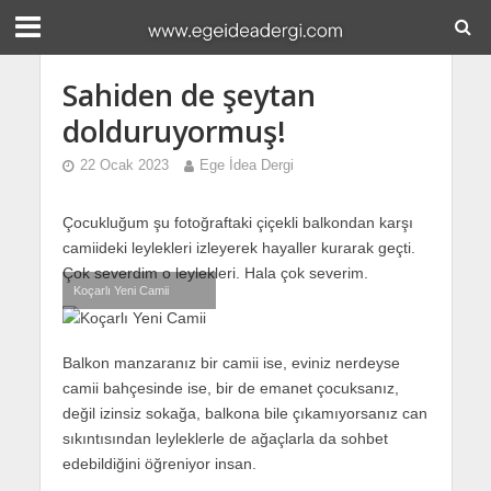
Sahiden de şeytan
dolduruyormuş!
22 Ocak 2023
Ege İdea Dergi
Çocukluğum şu fotoğraftaki çiçekli balkondan karşı
camiideki leylekleri izleyerek hayaller kurarak geçti.
Çok severdim o leylekleri. Hala çok severim.
Koçarlı Yeni Camii
Balkon manzaranız bir camii ise, eviniz nerdeyse
camii bahçesinde ise, bir de emanet çocuksanız,
değil izinsiz sokağa, balkona bile çıkamıyorsanız can
sıkıntısından leyleklerle de ağaçlarla da sohbet
edebildiğini öğreniyor insan.