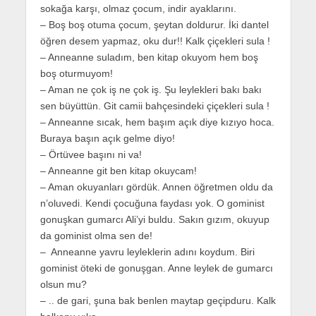
sokağa karşı, olmaz çocum, indir ayaklarını.
– Boş boş otuma çocum, şeytan doldurur. İki dantel
öğren desem yapmaz, oku dur!! Kalk çiçekleri sula !
– Anneanne suladım, ben kitap okuyom hem boş
boş oturmuyom!
– Aman ne çok iş ne çok iş. Şu leylekleri bakı bakı
sen büyüttün. Git camii bahçesindeki çiçekleri sula !
– Anneanne sıcak, hem başım açık diye kızıyo hoca.
Buraya başın açık gelme diyo!
– Örtüvee başını ni va!
– Anneanne git ben kitap okuycam!
– Aman okuyanları gördük. Annen öğretmen oldu da
n’oluvedi. Kendi çocuğuna faydası yok. O gominist
gonuşkan gumarcı Ali’yi buldu. Sakın gızım, okuyup
da gominist olma sen de!
– Anneanne yavru leyleklerin adını koydum. Biri
gominist öteki de gonuşgan. Anne leylek de gumarcı
olsun mu?
– .. de gari, şuna bak benlen maytap geçipduru. Kalk