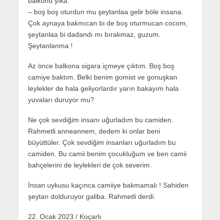
balkonu yıka.
– boş boş oturdun mu şeytanlaa gelir böle insana.
Çok aynaya bakmıcan bi de boş oturmucan cocom,
şeytanlaa bi dadandı mı bırakmaz, guzum.
Şeytanlanma !
Az önce balkona sigara içmeye çıktım. Boş boş
camiye baktım. Belki benim gomist ve gonuşkan
leylekler de hala geliyorlardır yarın bakayım hala
yuvaları duruyor mu?
Ne çok sevdiğim insanı uğurladım bu camiden.
Rahmetli anneannem, dedem ki onlar beni
büyüttüler. Çok sevdiğim insanları uğurladım bu
camiden. Bu camii benim çocukluğum ve ben camii
bahçelerini de leylekleri de çok severim.
İnsan uykusu kaçınca camiiye bakmamalı ! Sahiden
şeytan dolduruyor galiba. Rahmetli derdi.
22. Ocak 2023 / Koçarlı