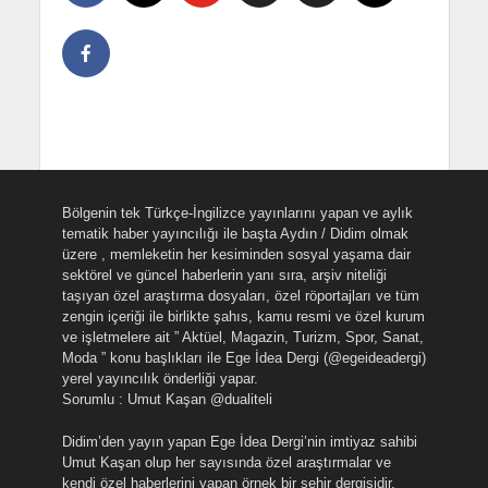
Bölgenin tek Türkçe-İngilizce yayınlarını yapan ve aylık
tematik haber yayıncılığı ile başta Aydın / Didim olmak
üzere , memleketin her kesiminden sosyal yaşama dair
sektörel ve güncel haberlerin yanı sıra, arşiv niteliği
taşıyan özel araştırma dosyaları, özel röportajları ve tüm
zengin içeriği ile birlikte şahıs, kamu resmi ve özel kurum
ve işletmelere ait ” Aktüel, Magazin, Turizm, Spor, Sanat,
Moda ” konu başlıkları ile Ege İdea Dergi (@egeideadergi)
yerel yayıncılık önderliği yapar.
Sorumlu : Umut Kaşan @dualiteli
Didim’den yayın yapan Ege İdea Dergi’nin imtiyaz sahibi
Umut Kaşan olup her sayısında özel araştırmalar ve
kendi özel haberlerini yapan örnek bir şehir dergisidir.