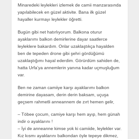
Minaredeki leylekleri izlemek de camii manzarasında
yapılabilecek en güzel aktivite. Bana ilk güzel
hayaller kurmayı leylekler öğretti.
Bugün gibi net hatırlıyorum. Balkona oturur
ayaklarımı balkon demirlerine dayar saatlerce
leyleklere bakardım. Onlar uzaklaştıkça hayalden
ben de tepeden drone gibi şehri gördüğümü
uzaklaştığımı hayal ederdim. Görürdüm sahiden de,
hatta Urfa’ya annemlerin yanına kadar uçmuşluğum
var.
Ben ne zaman camiiye karşı ayaklarımı balkon
demirine dayasam, derin derin baksam, uçuşa
geçsem rahmetli anneannem de zırt hemen gelir,
– Töbee çocum, camiye karşı hem ayıp, hem günah
indir o ayaklarını !
– İyi de anneanne kimse yok ki camiide, leylekler var.
Kız kısmı ayaklarını balkondan öyle tepeye dikmez,