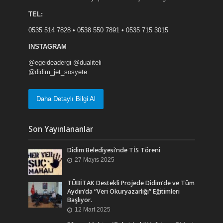
TEL:
0535 514 7828 • 0538 550 7891 • 0535 715 3015
INSTAGRAM
@egeideadergi @dualiteli
@didim_jet_sosyete
Daha Detaylı Bilgi Al
Son Yayınlananlar
Didim Belediyesi’nde TİS Töreni
27 Mayıs 2025
TÜBİTAK Destekli Projede Didim’de ve Tüm
Aydın’da “Veri Okuryazarlığı” Eğitimleri
Başlıyor.
12 Mart 2025