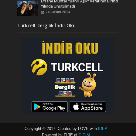
Efsane Muhtar “Bahri Aşık” Vefatının Birinci
Yılında Unutulmadı
24 Kasım 2024
Turkcell Dergilik İndir Oku
Copyright © 2017. Created by LOVE with
IDEA
.
Powered by FIRE of
DIDIM
.