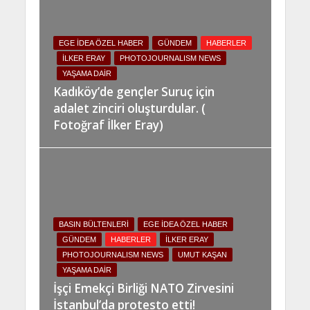
EGE İDEA ÖZEL HABER
GÜNDEM
HABERLER
İLKER ERAY
PHOTOJOURNALISM NEWS
YAŞAMA DAIR
Kadıköy’de gençler Suruç için
adalet zinciri oluşturdular. (
Fotoğraf İlker Eray)
BASIN BÜLTENLERI
EGE İDEA ÖZEL HABER
GÜNDEM
HABERLER
İLKER ERAY
PHOTOJOURNALISM NEWS
UMUT KAŞAN
YAŞAMA DAIR
İşçi Emekçi Birliği NATO Zirvesini
İstanbul’da protesto etti!