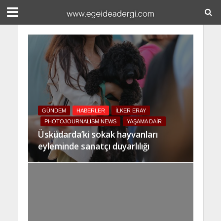
GÜNDEM
HABERLER
İLKER ERAY
PHOTOJOURNALISM NEWS
YAŞAMA DAIR
Üsküdarda’ki sokak hayvanları
eyleminde sanatçı duyarlılığı