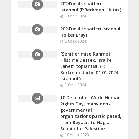
2024’ün ilk saatleri –
İstanbul (F:Berkman Ulutin )
1 Ocak 2024
2024’ün ilk saatleri İstanbul
(F:İlker Eray)
1 Ocak 2024
“Şehitlerimize Rahmet,
Filistin’e Destek, İsrail’e
Lanet” toplantısı. (F:
Berkman Ulutin 01.01.2024
İstanbul )
1 Ocak 2024
10 December World Human
Rights Day, many non-
governmental
organizations participated,
from Beyazıt to Hagia
Sophia for Palestine
10 Aralık 2023