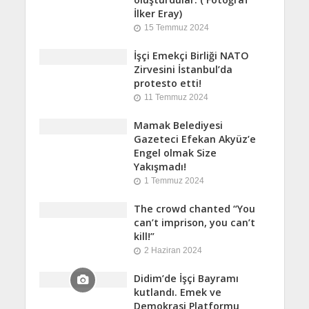
İlker Eray)
15 Temmuz 2024
İşçi Emekçi Birliği NATO
Zirvesini İstanbul’da
protesto etti!
11 Temmuz 2024
Mamak Belediyesi
Gazeteci Efekan Akyüz’e
Engel olmak Size
Yakışmadı!
1 Temmuz 2024
The crowd chanted “You
can’t imprison, you can’t
kill!”
2 Haziran 2024
Didim’de İşçi Bayramı
kutlandı. Emek ve
Demokrasi Platformu