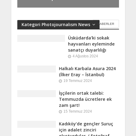
Kategori Photojournalısm News
HABERLER
Üsküdarda’ki sokak
hayvanları eyleminde
sanatçı duyarlılığı
4 Ağustos 2024
Halkalı Karbala Asura 2024
(İlker Eray – İstanbul)
19 Temmuz 2024
İşçilerin ortak talebi:
Temmuzda ücretlere ek
zam şart!
15 Temmuz 2024
Kadıköy’de gençler Suruç
için adalet zinciri
oluşturdular. ( Fotoğraf