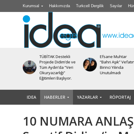
Kurumsal
Hakkımızda
Turkcell Dergilik
Sayılar
Hür
stekli
Efsane Muhtar
Akıl Tutulması
im’de ve
“Bahri Aşık” Vefatının
a “Veri
Birinci Yılında
ğı”
Unutulmadı
şlıyor.
IDEA
HABERLER
YAZARLAR
RÖPORTAJ
10 NUMARA ANLAŞ