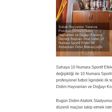
Sokak Hayvanları Yararına
Protokol (DİHAD) Didim
Hayvanları ve Doğayı Koruma
Derneği Başkanı Bilal Süren 10
Numara Sportif Efeler 09
Asbaşkanı Ömür Makasçıoğlu
Sahaya 10 Numara Sportif Efele
değişikliği ile 10 Numara Sport
profesyonel futbol ligindeki ilk
Didim Hayvanları ve Doğayı K
Bugün Didim Atatürk Stadyumund
düzenli maçları takip etmek ist