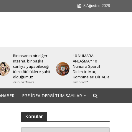
8 Ağustos 2026
10 NUMARA
Türkiye İşçi Partisi
ANLAŞMA “ 10
düzenlediği bir basın
Numara Sportif
toplantısı ile Halk için
Didim ‘in Maç
Ekonomi Paketi’ni
Kombineleri DİHAD’a
basına ve
emanet”
kamuoyuna sundu.
OHABER
EGE İDEA DERGI TÜM SAYILAR
Konular