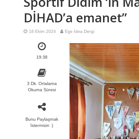
Sportif Didim ‘in M
DİHAD’a emanet”
18 Ekim 2024
Ege İdea Dergi
19:38
3 Dk. Ortalama
Okuma Süresi
Bunu Paylaşmak
İstermisin :)