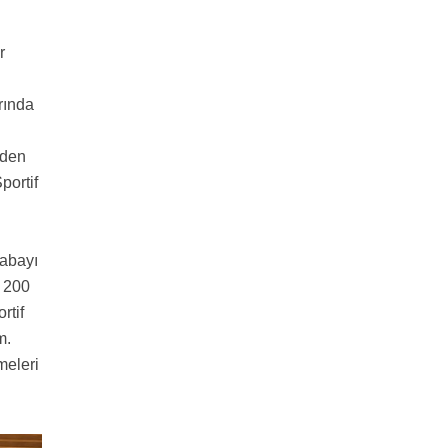
r
rında
rden
portif
çabayı
e 200
rtif
m.
meleri