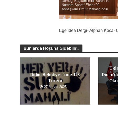
Derneği Başkanı Bilal Süren 10
Numara Sportif Efeler 09
Asbaşkanı Ömür Makasçıoğlu
Ege idea Dergi- Alphan Koca- 
Bunlarda Hoşuna Gidebilir..
TÜBİT
Didim Belediyesi’nde TİS
Didim’d
Töreni
Okur
27 Mayıs 2025