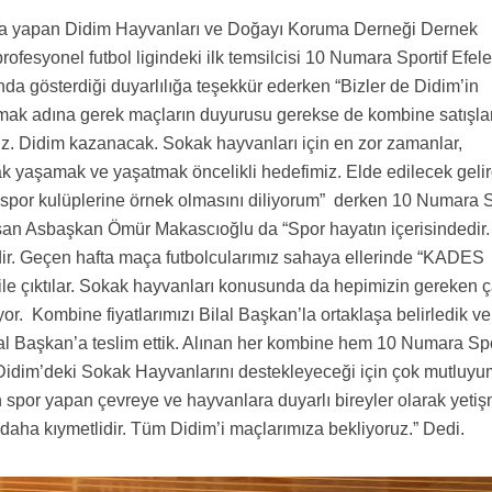
ma yapan Didim Hayvanları ve Doğayı Koruma Derneği Dernek
rofesyonel futbol ligindeki ilk temsilcisi 10 Numara Sportif Efele
a gösterdiği duyarlılığa teşekkür ederken “Bizler de Didim’in
mak adına gerek maçların duyurusu gerekse de kombine satışla
ız. Didim kazanacak. Sokak hayvanları için en zor zamanlar,
ak yaşamak ve yaşatmak öncelikli hedefimiz. Elde edilecek geli
üm spor kulüplerine örnek olmasını diliyorum” derken 10 Numara S
an Asbaşkan Ömür Makascıoğlu da “Spor hayatın içerisindedir.
ldir. Geçen hafta maça futbolcularımız sahaya ellerinde “KADES
ile çıktılar. Sokak hayvanları konusunda da hepimizin gereken 
yor. Kombine fiyatlarımızı Bilal Başkan’la ortaklaşa belirledik v
l Başkan’a teslim ettik. Alınan her kombine hem 10 Numara Spo
idim’deki Sokak Hayvanlarını destekleyeceği için çok mutluyu
 spor yapan çevreye ve hayvanlara duyarlı bireyler olarak yetiş
daha kıymetlidir. Tüm Didim’i maçlarımıza bekliyoruz.” Dedi.