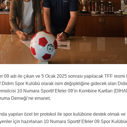
r 09 adı ile çıkan ve 5 Ocak 2025 sonrası yapılacak TFF resmi 
if Didim Spor Kulübü olarak isim değişikliğine gidecek olan Didi
 temsilcisi 10 Numara Sportif Efeler 09’in Kombine Kartları (DİH
oruma Derneği’ne emanet.
a yapılan özel bir protokol ile spor kulübüne destek olmak ve
eyenler için hazırlanan 10 Numara Sportif Efeler 09 Spor Kulübün