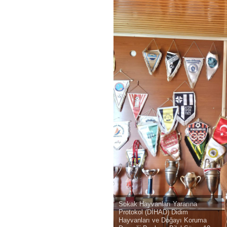
Sokak Hayvanları Yararına
Protokol (DİHAD) Didim
Hayvanları ve Doğayı Koruma