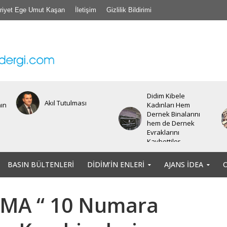
riyet Ege Umut Kaşan
İletişim
Gizlilik Bildirimi
Didim Kibele
Bir insanın bir diğer
Kadınları Hem
insana, bir başka
Dernek Binalarını
canlıya yapabileceği
hem de Dernek
tüm kötülüklere şahit
Evraklarını
olduğumuz
Kaybettiler.
günlerdeyiz.
BASIN BÜLTENLERI
DIDIM’IN ENLERI
AJANS İDEA
MA “ 10 Numara