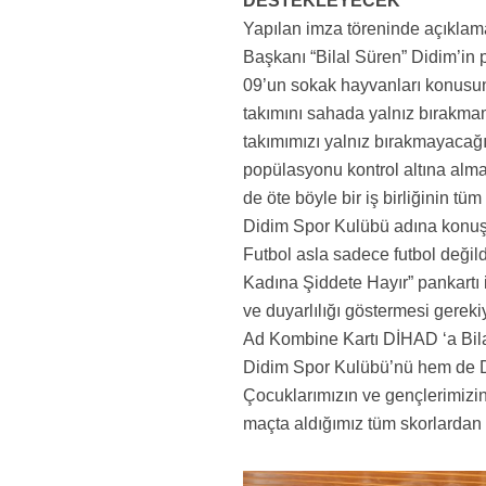
DESTEKLEYECEK
Yapılan imza töreninde açıkla
Başkanı “Bilal Süren” Didim’in p
09’un sokak hayvanları konusund
takımını sahada yalnız bırakma
takımımızı yalnız bırakmayacağ
popülasyonu kontrol altına alm
de öte böyle bir iş birliğinin t
Didim Spor Kulübü adına konuş
Futbol asla sadece futbol deği
Kadına Şiddete Hayır” pankartı 
ve duyarlılığı göstermesi gereki
Ad Kombine Kartı DİHAD ‘a Bila
Didim Spor Kulübü’nü hem de D
Çocuklarımızın ve gençlerimizin
maçta aldığımız tüm skorlardan 