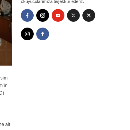
okuyucularımıza teşekkür ederiz.
isim
m’in
AD)
e ait