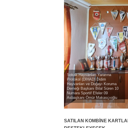
Sokak Hayvanları Yararına
Protokol (DİHAD) Didim
Hayvanları ve Doğayı Koruma
Derneği Başkanı Bilal Süren 10
Numara Sportif Efeler 09
Asbaşkanı Ömür Makasçıoğlu
SATILAN KOMBİNE KARTLA