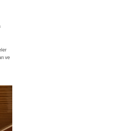
a
eler
rı ve