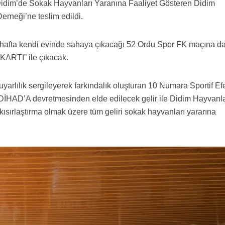
idim’de Sokak Hayvanları Yaranına Faaliyet Gösteren Didim
rneği’ne teslim edildi.
 hafta kendi evinde sahaya çıkacağı 52 Ordu Spor FK maçına d
RTI” ile çıkacak.
rlılık sergileyerek farkındalık oluşturan 10 Numara Sportif Ef
 DİHAD’A devretmesinden elde edilecek gelir ile Didim Hayvanla
sırlaştırma olmak üzere tüm geliri sokak hayvanları yararına