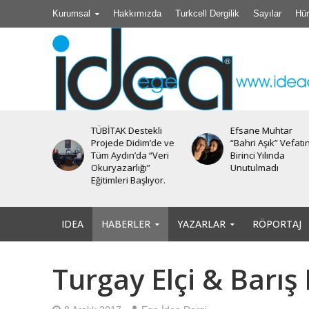
Kurumsal
Hakkımızda
Turkcell Dergilik
Sayılar
Hür
TÜBİTAK Destekli
Efsane Muhtar
iyesi’nde
Projede Didim’de ve
“Bahri Aşık” Vefatı
Tüm Aydın’da “Veri
Birinci Yılında
Okuryazarlığı”
Unutulmadı
Eğitimleri Başlıyor.
IDEA
HABERLER
YAZARLAR
RÖPORTAJ
Turgay Elçi & Barış