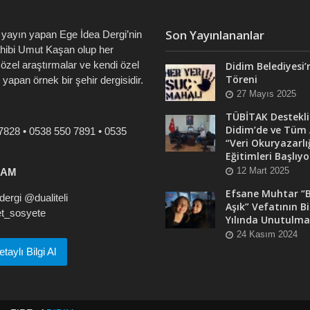
Son Yayınlananlar
 yayın yapan Ege İdea Dergi’nin
ahibi Umut Kaşan olup her
özel araştırmalar ve kendi özel
Didim Belediyesi’
Töreni
i yapan örnek bir şehir dergisidir.
27 Mayıs 2025
TÜBİTAK Destekli
Didim’de ve Tüm 
7828 • 0538 550 7891 • 0535
“Veri Okuryazarlı
Eğitimleri Başlıyo
12 Mart 2025
RAM
Efsane Muhtar “B
ergi @dualiteli
Aşık” Vefatının Bi
t_sosyete
Yılında Unutulma
24 Kasım 2024
aylı Bilgi Al