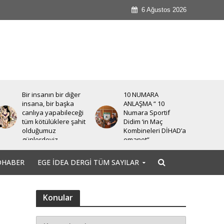
6 Ağustos 2026
Bir insanın bir diğer
10 NUMARA
insana, bir başka
ANLAŞMA “ 10
canlıya yapabileceği
Numara Sportif
tüm kötülüklere şahit
Didim ‘in Maç
olduğumuz
Kombineleri DİHAD’a
günlerdeyiz.
emanet”
OHABER
EGE İDEA DERGI TÜM SAYILAR
Konular