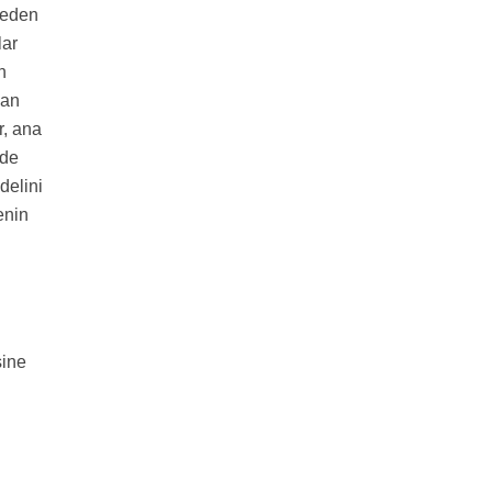
meden
lar
n
lan
ır, ana
zde
delini
enin
sine