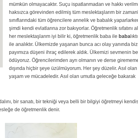
mümkün olmayacaktır. Suçu ispatlanmadan ve hakkı veril
haksızca görevinden edilmiş tüm meslektaşlarım bir zaman
sınıflarındaki tüm öğrencilere annelik ve babalık yaparlarke
şimdi kendi evlatlarına zor bakıyorlar. Öğretmenlik sıfatını a
her meslektaşlarım iyi bilir ki, öğretmenlik baba ile
baba
lıkt
ile analıktır. Ülkemizde yaşanan bunca acı olay yanında bi
payımıza düşeni ihraç edilerek aldık. Ülkemizi sevmenin be
ödüyoruz. Öğrencilerimden ayrı olmanın ve derse giremem
dışında hiçbir şeye üzülmüyorum. Her şey düzelir. Asıl olan
yaşam ve mücadeledir. Asıl olan umutla geleceğe bakarak
lını, bir sanatı, bir tekniği veya belli bir bilgiyi öğretmeyi kendi
sleğe de öğretmenlik denir.