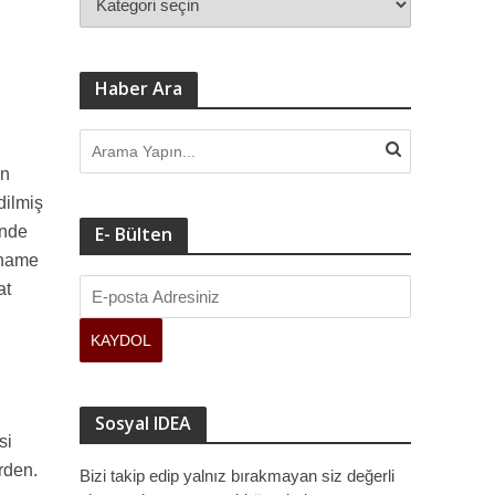
Haber Ara
en
dilmiş
inde
E- Bülten
rname
at
Sosyal IDEA
si
rden.
Bizi takip edip yalnız bırakmayan siz değerli