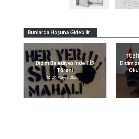
Bunlarda Hoşuna Gidebilir..
TÜBİT
Didim Belediyesi’nde TİS
Didim’d
Töreni
Okur
27 Mayıs 2025