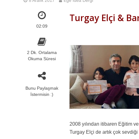
8 Aralık 2017
Ege İdea Dergi
Turgay Elçi & Bar
02:09
2 Dk. Ortalama
Okuma Süresi
Bunu Paylaşmak
İstermisin :)
2008 yılından itibaren Eğitim v
Turgay Elçi de artık çok sevdiğ