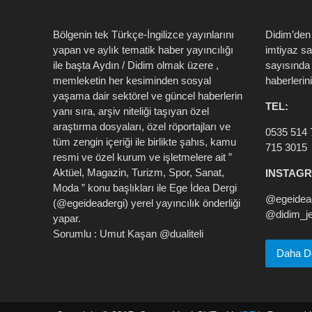
Bölgenin tek Türkçe-İngilizce yayınlarını
Didim’den
yapan ve aylık tematik haber yayıncılığı
imtiyaz s
ile başta Aydın / Didim olmak üzere ,
sayısında 
memleketin her kesiminden sosyal
haberlerin
yaşama dair sektörel ve güncel haberlerin
TEL:
yanı sıra, arşiv niteliği taşıyan özel
araştırma dosyaları, özel röportajları ve
0535 514 
tüm zengin içeriği ile birlikte şahıs, kamu
715 3015
resmi ve özel kurum ve işletmelere ait ”
Aktüel, Magazin, Turizm, Spor, Sanat,
INSTAG
Moda ” konu başlıkları ile Ege İdea Dergi
@egeidead
(@egeideadergi) yerel yayıncılık önderliği
@didim_je
yapar.
Sorumlu : Umut Kaşan @dualiteli
Daha Det