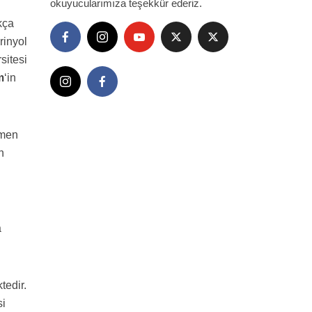
okuyucularımıza teşekkür ederiz.
kça
rinyol
sitesi
m
‘in
etmen
n
a
tedir.
si