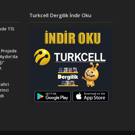
Turkcell Dergilik İndir Oku
nde TİS
 Projede
Aydın’da
ğı”
r.
ahri
rinci
dı