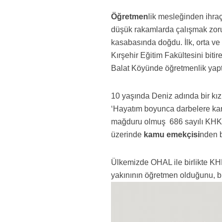
Öğretmen
lik mesleğinden ihraç
düşük rakamlarda çalışmak zorun
kasabasında doğdu. İlk, orta ve
Kırşehir Eğitim Fakültesini biti
Balat Köyünde öğretmenlik yapt
10 yaşında Deniz adında bir kı
‘Hayatım boyunca darbelere kar
mağduru olmuş 686 sayılı KHK i
üzerinde
kamu emekçisi
nden b
Ülkemizde OHAL ile birlikte KHK
yakınının öğretmen olduğunu, bu 