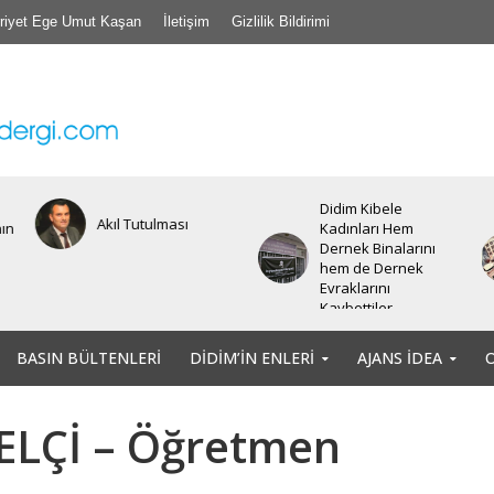
riyet Ege Umut Kaşan
İletişim
Gizlilik Bildirimi
Didim Kibele
Akıl Tutulması
nın
Kadınları Hem
Dernek Binalarını
hem de Dernek
Evraklarını
Kaybettiler.
BASIN BÜLTENLERI
DIDIM’IN ENLERI
AJANS İDEA
 ELÇİ – Öğretmen