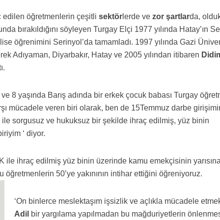
 edilen öğretmenlerin çeşitli
sektör
lerde ve
zor şartlar
da, oldu
da bırakıldığını söyleyen Turgay Elçi 1977 yılında Hatay’ın Se
 lise öğrenimini Serinyol’da tamamladı. 1997 yılında Gazi Üniver
rerek Adıyaman, Diyarbakır, Hatay ve 2005 yılından itibaren
Didi
ı.
z ve 8 yaşında Barış adında bir erkek çocuk babası Turgay öğr
şı mücadele veren biri olarak, ben de 15Temmuz darbe girişimi
le sorgusuz ve hukuksuz bir şekilde ihraç edilmiş, yüz binin
iriyim ‘ diyor.
 ile ihraç edilmiş yüz binin üzerinde kamu emekçisinin yarısın
öğretmenlerin 50’ye yakınının intihar ettiğini öğreniyoruz.
‘On binlerce meslektaşım işsizlik ve açlıkla mücadele etmek
Adil
bir yargılama yapılmadan bu mağduriyetlerin önlenme