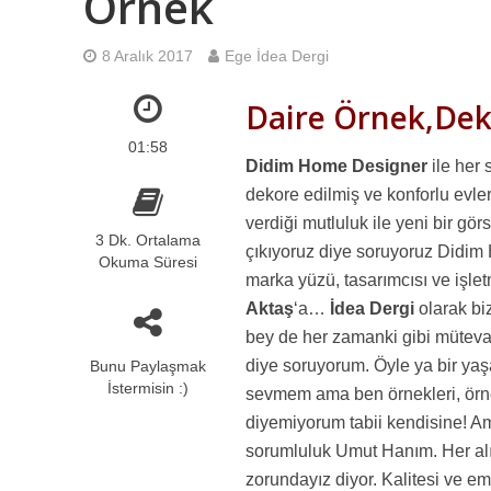
Örnek
8 Aralık 2017
Ege İdea Dergi
Daire Örnek,De
01:58
Didim Home Designer
ile her 
dekore edilmiş ve konforlu evle
verdiği mutluluk ile yeni bir gö
3 Dk. Ortalama
çıkıyoruz diye soruyoruz Didim
Okuma Süresi
marka yüzü, tasarımcısı ve işl
Aktaş
‘a…
İdea Dergi
olarak bi
bey de her zamanki gibi müteva
diye soruyorum. Öyle ya bir yaş
Bunu Paylaşmak
İstermisin :)
sevmem ama ben örnekleri, örne
diyemiyorum tabii kendisine! A
sorumluluk Umut Hanım. Her alı
zorundayız diyor. Kalitesi ve 