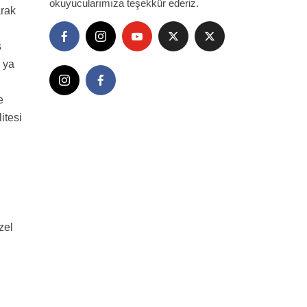
okuyucularımıza teşekkür ederiz.
arak
ş
e ya
e
itesi
zel