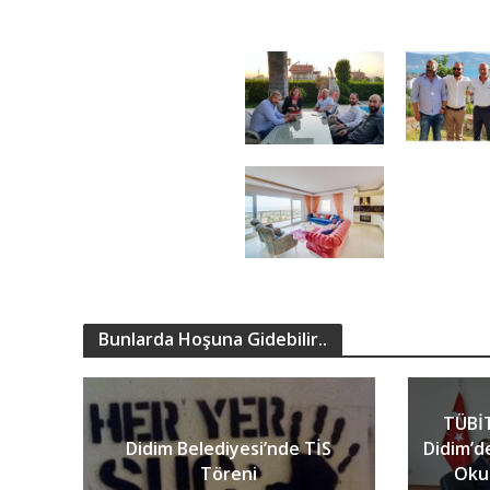
Bunlarda Hoşuna Gidebilir..
TÜBİT
Didim Belediyesi’nde TİS
Didim’d
Töreni
Okur