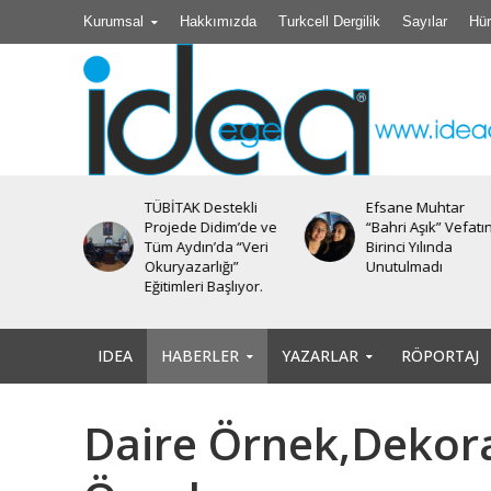
Kurumsal
Hakkımızda
Turkcell Dergilik
Sayılar
Hür
TÜBİTAK Destekli
Efsane Muhtar
iyesi’nde
Projede Didim’de ve
“Bahri Aşık” Vefatı
Tüm Aydın’da “Veri
Birinci Yılında
Okuryazarlığı”
Unutulmadı
Eğitimleri Başlıyor.
IDEA
HABERLER
YAZARLAR
RÖPORTAJ
Daire Örnek,Dekor