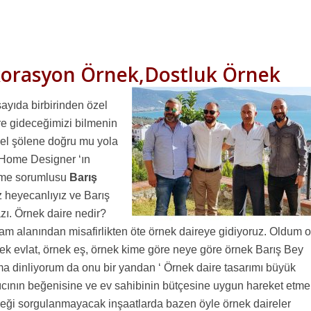
korasyon Örnek,Dostluk Örnek
sayıda birbirinden özel
re gideceğimizi bilmenin
rsel şölene doğru mu yola
 Home Designer ‘ın
etme sorumlusu
Barış
z heyecanlıyız ve Barış
zı. Örnek daire nedir?
am alanından misafirlikten öte örnek daireye gidiyoruz. Oldum o
k evlat, örnek eş, örnek kime göre neye göre örnek Barış Bey
ma dinliyorum da onu bir yandan ‘ Örnek daire tasarımı büyük
cının beğenisine ve ev sahibinin bütçesine uygun hareket etme
emeği sorgulanmayacak inşaatlarda bazen öyle örnek daireler