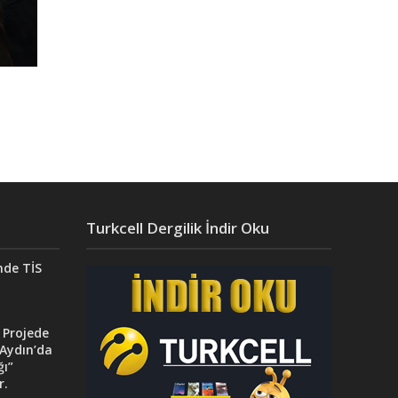
Turkcell Dergilik İndir Oku
nde TİS
 Projede
Aydın’da
ğı”
r.