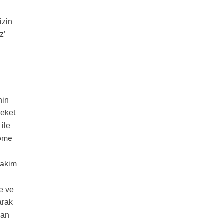
izin
uz’
ı
r
nin
reket
 ile
Home
 hakim
e ve
arak
lan