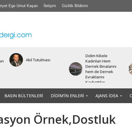
riyet Ege Umut Kaşan
İletişim
Gizlilik Bildirimi
Didim Kibele
Akıl Tutulması
nın
Kadınları Hem
Dernek Binalarını
hem de Dernek
Evraklarını
Kaybettiler.
BASIN BÜLTENLERI
DIDIM’IN ENLERI
AJANS İDEA
asyon Örnek,Dostluk