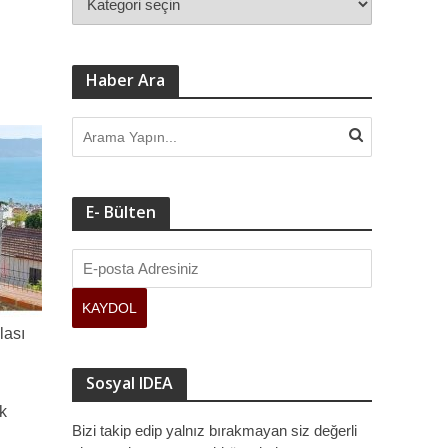
Haber Ara
E- Bülten
lası
Sosyal IDEA
k
Bizi takip edip yalnız bırakmayan siz değerli