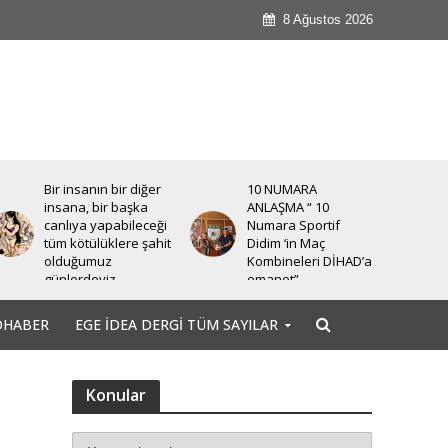
8 Ağustos 2026
Bir insanın bir diğer
10 NUMARA
insana, bir başka
ANLAŞMA “ 10
canlıya yapabileceği
Numara Sportif
tüm kötülüklere şahit
Didim ‘in Maç
olduğumuz
Kombineleri DİHAD’a
günlerdeyiz.
emanet”
OHABER
EGE İDEA DERGI TÜM SAYILAR
Konular