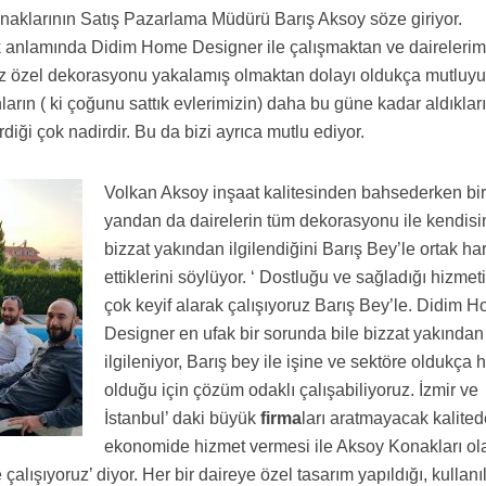
onaklarının Satış Pazarlama Müdürü Barış Aksoy söze giriyor.
 anlamında Didim Home Designer ile çalışmaktan ve dairelerim
miz özel dekorasyonu yakalamış olmaktan dolayı oldukça mutluy
ların ( ki çoğunu sattık evlerimizin) daha bu güne kadar aldıklar
iği çok nadirdir. Bu da bizi ayrıca mutlu ediyor.
Volkan Aksoy inşaat kalitesinden bahsederken bi
yandan da dairelerin tüm dekorasyonu ile kendisi
bizzat yakından ilgilendiğini Barış Bey’le ortak ha
ettiklerini söylüyor. ‘ Dostluğu ve sağladığı hizmeti
çok keyif alarak çalışıyoruz Barış Bey’le. Didim 
Designer en ufak bir sorunda bile bizzat yakından
ilgileniyor, Barış bey ile işine ve sektöre oldukça
olduğu için çözüm odaklı çalışabiliyoruz. İzmir ve
İstanbul’ daki büyük
firma
ları aratmayacak kalited
ekonomide hizmet vermesi ile Aksoy Konakları ol
alışıyoruz’ diyor. Her bir daireye özel tasarım yapıldığı, kullanı