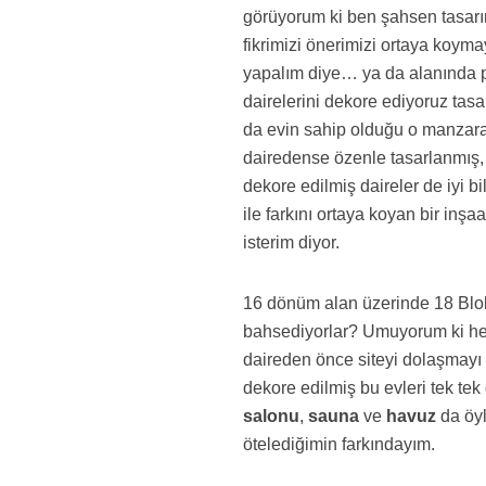
görüyorum ki ben şahsen tasar
fikrimizi önerimizi ortaya koym
yapalım diye… ya da alanında pr
dairelerini dekore ediyoruz tas
da evin sahip olduğu o manzara h
dairedense özenle tasarlanmış, 
dekore edilmiş daireler de iyi b
ile farkını ortaya koyan bir inşa
isterim diyor.
16 dönüm alan üzerinde 18 Blok
bahsediyorlar? Umuyorum ki hep
daireden önce siteyi dolaşmayı 
dekore edilmiş bu evleri tek tek
salonu
,
sauna
ve
havuz
da öyl
ötelediğimin farkındayım.