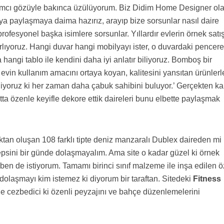
ımcı gözüyle bakınca üzülüyorum. Biz Didim Home Designer ol
aya paylaşmaya daima hazırız, arayıp bize sorsunlar nasıl daire
ofesyonel başka isimlere sorsunlar. Yıllardır evlerin örnek satı
arlıyoruz. Hangi duvar hangi mobilyayı ister, o duvardaki pencer
angi tablo ile kendini daha iyi anlatır biliyoruz. Bomboş bir
evin kullanım amacını ortaya koyan, kalitesini yansıtan ürünlerl
iliyoruz ki her zaman daha çabuk sahibini buluyor.’ Gerçekten kal
atta özenle keyifle dekore ettik daireleri bunu elbette paylaşmak
tan oluşan 108 farklı tipte deniz manzaralı Dublex daireden mi
sini bir günde dolaşmayalım. Ama site o kadar güzel ki örnek
ben de istiyorum. Tamamı birinci sınıf malzeme ile inşa edilen ö
 dolaşmayı kim istemez ki diyorum bir taraftan. Sitedeki
Fitness
e cezbedici ki özenli peyzajını ve bahçe düzenlemelerini