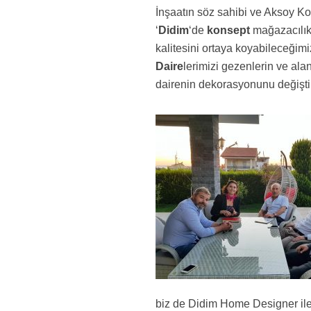
İnşaatın söz sahibi ve Aksoy K
‘
Didim
‘de
konsept
mağazacılık
kalitesini ortaya koyabileceği
Daire
lerimizi gezenlerin ve alan
dairenin dekorasyonunu değiştird
biz de Didim Home Designer ile ç