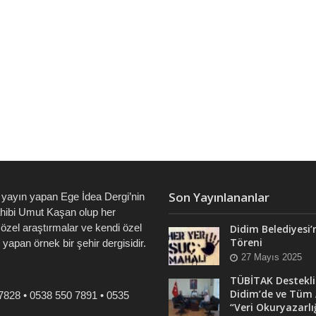
Son Yayınlananlar
 yayın yapan Ege İdea Dergi’nin
ahibi Umut Kaşan olup her
özel araştırmalar ve kendi özel
Didim Belediyesi’
Töreni
i yapan örnek bir şehir dergisidir.
27 Mayıs 2025
TÜBİTAK Destekli
Didim’de ve Tüm 
7828 • 0538 550 7891 • 0535
“Veri Okuryazarlı