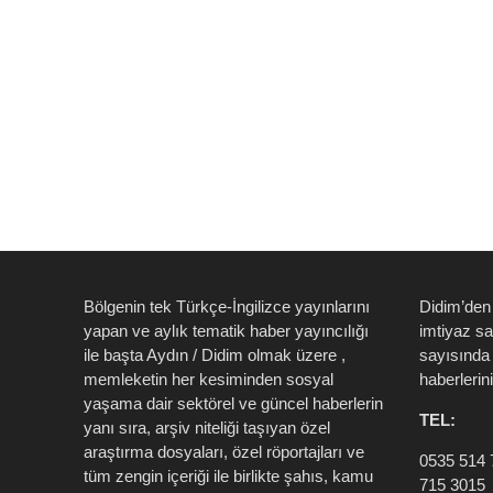
Bölgenin tek Türkçe-İngilizce yayınlarını
Didim’den
yapan ve aylık tematik haber yayıncılığı
imtiyaz s
ile başta Aydın / Didim olmak üzere ,
sayısında 
memleketin her kesiminden sosyal
haberlerin
yaşama dair sektörel ve güncel haberlerin
TEL:
yanı sıra, arşiv niteliği taşıyan özel
araştırma dosyaları, özel röportajları ve
0535 514 
tüm zengin içeriği ile birlikte şahıs, kamu
715 3015