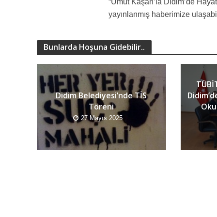
“Umut Kaşan’la Didim’de Hayat”
yayınlanmış haberimize ulaşabil
Bunlarda Hoşuna Gidebilir..
TÜBİT
Didim Belediyesi’nde TİS
Didim’d
Töreni
Okur
27 Mayıs 2025