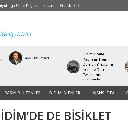
riyet Ege Umut Kaşan
İletişim
Gizlilik Bildirimi
Didim Kibele
Akıl Tutulması
nın
Kadınları Hem
Dernek Binalarını
hem de Dernek
Evraklarını
Kaybettiler.
BASIN BÜLTENLERI
DIDIM’IN ENLERI
AJANS İDEA
DİM’DE DE BİSİKLET