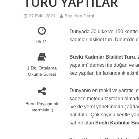
TURU YAPTILAR
27 Eylül 2021
Ege İdea Dergi
Dünyada 30 ülke ve 150 kentte e
kadınlar bisiklet turu Didim’de 
05:11
Süslü Kadınlar Bisiklet Turu
,
yapalım” demesi ile doğan ve a
1 Dk. Ortalama
kez yapılan bir farkındalık etkinli
Okuma Süresi
Dünyanın en renkli ve yaratıcı 
sadece motorlu taşıtların olmadı
Bunu Paylaşmak
ve de yerel yönetimlerin çağdaş
İstermisin :)
hatırlatır. Çok sayıda kentte yap
sahne olan
Süslü Kadınlar Bis