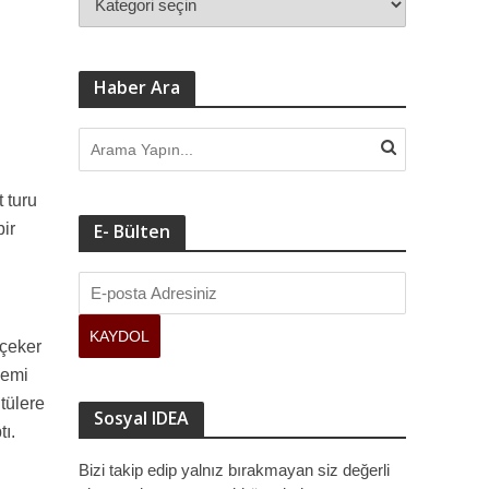
Haber Ara
t turu
ir
E- Bülten
 çeker
nemi
ntülere
Sosyal IDEA
tı.
Bizi takip edip yalnız bırakmayan siz değerli