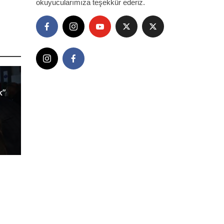
okuyucularımıza teşekkür ederiz.
k”