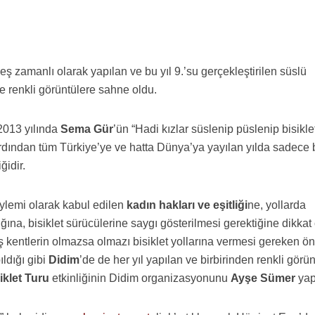
ş zamanlı olarak yapılan ve bu yıl 9.’su gerçekleştirilen süslü
de renkli görüntülere sahne oldu.
 2013 yılında
Sema Gür
’ün “Hadi kızlar süslenip püslenip bisikle
rdından tüm Türkiye’ye ve hatta Dünya’ya yayılan yılda sadece b
ğidir.
eylemi olarak kabul edilen
kadın hakları ve eşitliği
ne, yollarda
ğına, bisiklet sürücülerine saygı gösterilmesi gerektiğine dikkat
 kentlerin olmazsa olmazı bisiklet yollarına vermesi gereken ö
ıldığı gibi
Didim
’de de her yıl yapılan ve birbirinden renkli görü
iklet Turu
etkinliğinin Didim organizasyonunu
Ayşe Sümer
yap