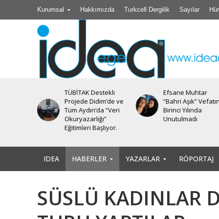
Kurumsal
Hakkımızda
Turkcell Dergilik
Sayılar
Hür
TÜBİTAK Destekli
Efsane Muhtar
iyesi’nde
Projede Didim’de ve
“Bahri Aşık” Vefatı
Tüm Aydın’da “Veri
Birinci Yılında
Okuryazarlığı”
Unutulmadı
Eğitimleri Başlıyor.
IDEA
HABERLER
YAZARLAR
RÖPORTAJ
SÜSLÜ KADINLAR Dİ