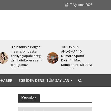
7 Ağustos 2026
Bir insanın bir diğer
10 NUMARA
insana, bir başka
ANLAŞMA “ 10
canlıya yapabileceği
Numara Sportif
tüm kötülüklere şahit
Didim ‘in Maç
olduğumuz
Kombineleri DİHAD’a
günlerdeyiz.
emanet”
OHABER
EGE İDEA DERGI TÜM SAYILAR
Konular