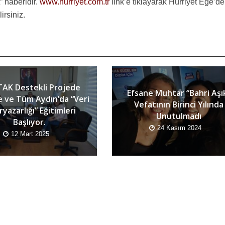
 haberidir.
www.hurriyet.com.tr
link’e tıklayarak Hürriyet Ege’de
irsiniz.
AK Destekli Projede
Efsane Muhtar “Bahri Aşı
e ve Tüm Aydın’da “Veri
Vefatının Birinci Yılında
yazarlığı” Eğitimleri
Unutulmadı
Başlıyor.
24 Kasım 2024
12 Mart 2025