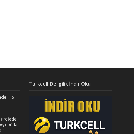
Turkcell Dergilik İndir Oku
nde TİS
 Projede
Aydın’da
ğı”