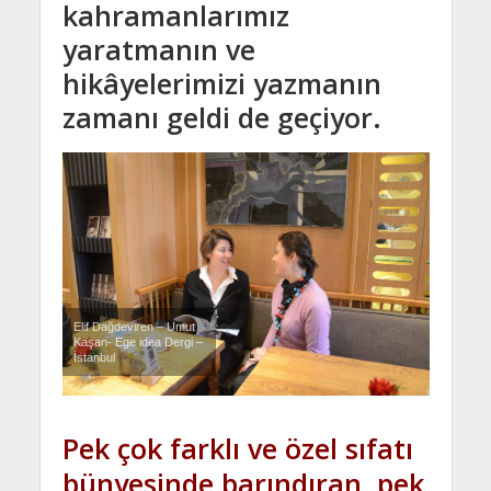
kahramanlarımız
yaratmanın ve
hikâyelerimizi yazmanın
zamanı geldi de geçiyor.
Elif Dağdeviren – Umut
Kaşan- Ege idea Dergi –
İstanbul
Pek çok farklı ve özel sıfatı
bünyesinde barındıran, pek