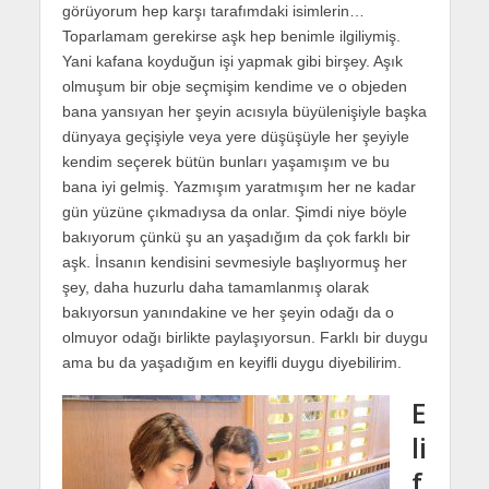
görüyorum hep karşı tarafımdaki isimlerin…
Toparlamam gerekirse aşk hep benimle ilgiliymiş.
Yani kafana koyduğun işi yapmak gibi birşey. Aşık
olmuşum bir obje seçmişim kendime ve o objeden
bana yansıyan her şeyin acısıyla büyülenişiyle başka
dünyaya geçişiyle veya yere düşüşüyle her şeyiyle
kendim seçerek bütün bunları yaşamışım ve bu
bana iyi gelmiş. Yazmışım yaratmışım her ne kadar
gün yüzüne çıkmadıysa da onlar. Şimdi niye böyle
bakıyorum çünkü şu an yaşadığım da çok farklı bir
aşk. İnsanın kendisini sevmesiyle başlıyormuş her
şey, daha huzurlu daha tamamlanmış olarak
bakıyorsun yanındakine ve her şeyin odağı da o
olmuyor odağı birlikte paylaşıyorsun. Farklı bir duygu
ama bu da yaşadığım en keyifli duygu diyebilirim.
E
li
f