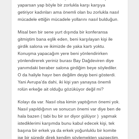
yaparsan yap böyle bir zorlukla karşı karşıya
getiriyor kadınları ama önemli olan bu zorlukla nasıl
mücadele ettiğin mücadele yollarını nasıl bulduğun.
Misal ben bir sene yurt dışında bir konferansa
gitmiştim bana eşlik eden, beni karşılayan kişi ile
girdik salona ve ikimizde de yaka kartı yoktu.
Konuşma yapacağım yere beni yönlendirirken
yönlendirerek yeriniz burası Bay Dağdeviren diye
yanımdaki beraber salona girdiğim beye söylediler.
O da haliyle hayır ben değilim deyip beni gösterdi.
Yani Avrupa’da dahi, iki kişi yan yanaysa önemli
rolün erkeğe ait olduğu gözüküyor değil mi?
Kolayı da var. Nasıl olsa kimin yaptığının önemi yok.
Nasıl yapıldığının ve sonucun önemi var diye ben de
hala bazen ( tabi bu bir sır diyor gülüyor ) yapmak
istediklerimi karşımda bunu kabul edecek kişi, tek
başına bir erkek ya da erkek yoğunluklu bir komite
ise bir süredir direk kendim söylemekten vazgeçtim.