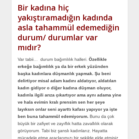
Bir kadına hiç
yakıştıramadığın kadında
asla tahammül edemediğin
durum/ durumlar var
mıdır?
Var tabii… durum bağımlılık halleri.
Özellikle
erkeğe bağımlılık ya da bir erkek yüzünden
başka kadınlara düşmanlık yapmak. Şu beni
delirtiyor misal adam kadını aldatıyor, aldatılan
kadın gidiyor o diğer kadına düşman oluyor,
kadınla ilgili arıza çıkartıyor ama aynı adama yine
ve hala evimin kralı prensim sen her şeye
layıksın onlar seni ayarttı kafası yapıyor ya işte
ben buna tahammül edemiyorum.
Bunu da çok
büyük bir zafiyet ve zayıflık hatta zavallılık olarak
görüyorum. Tabi biz şanslı kadınlarız. Hayatta
mücadele etme araçlarımızı bir şekilde elde etmişiz