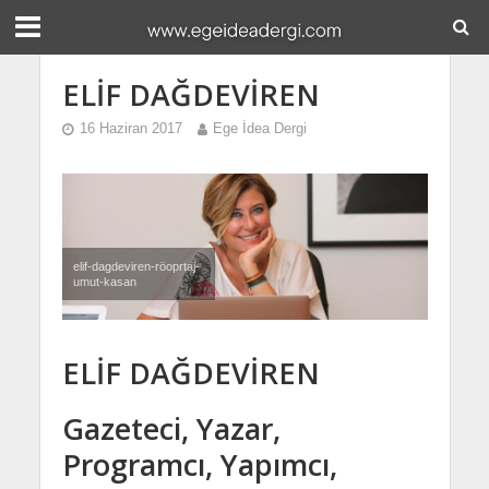
ELİF DAĞDEVİREN
16 Haziran 2017
Ege İdea Dergi
elif-dagdeviren-röoprtaj-
umut-kasan
ELİF DAĞDEVİREN
Gazeteci, Yazar,
Programcı, Yapımcı,