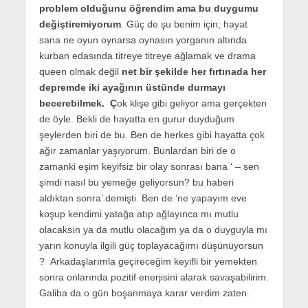
problem olduğunu öğrendim ama bu duygumu
değiştiremiyorum
. Güç de şu benim için; hayat
sana ne oyun oynarsa oynasın yorganın altında
kurban edasında titreye titreye ağlamak ve drama
queen olmak değil
net bir şekilde her fırtınada her
depremde iki ayağının üstünde durmayı
becerebilmek. Ç
ok klişe gibi geliyor ama gerçekten
de öyle. Bekli de hayatta en gurur duyduğum
şeylerden biri de bu. Ben de herkes gibi hayatta çok
ağır zamanlar yaşıyorum. Bunlardan biri de o
zamanki eşim keyifsiz bir olay sonrası bana ‘ – sen
şimdi nasıl bu yemeğe geliyorsun? bu haberi
aldıktan sonra’ demişti. Ben de ‘ne yapayım eve
koşup kendimi yatağa atıp ağlayınca mı mutlu
olacaksın ya da mutlu olacağım ya da o duyguyla mı
yarın konuyla ilgili güç toplayacağımı düşünüyorsun
? Arkadaşlarımla geçireceğim keyifli bir yemekten
sonra onlarında pozitif enerjisini alarak savaşabilirim.
Galiba da o gün boşanmaya karar verdim zaten.