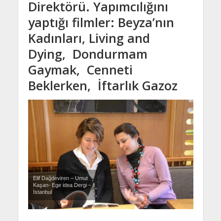
Direktörü. Yapımcılığını
yaptığı filmler: Beyza’nın
Kadınları, Living and
Dying, Dondurmam
Gaymak, Cenneti
Beklerken, İftarlık Gazoz
Elif Dağdeviren – Umut
Kaşan- Ege idea Dergi –
İstanbul