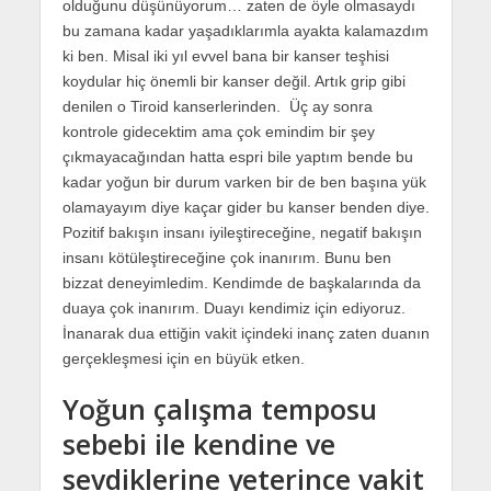
olduğunu düşünüyorum… zaten de öyle olmasaydı
bu zamana kadar yaşadıklarımla ayakta kalamazdım
ki ben. Misal iki yıl evvel bana bir kanser teşhisi
koydular hiç önemli bir kanser değil. Artık grip gibi
denilen o Tiroid kanserlerinden. Üç ay sonra
kontrole gidecektim ama çok emindim bir şey
çıkmayacağından hatta espri bile yaptım bende bu
kadar yoğun bir durum varken bir de ben başına yük
olamayayım diye kaçar gider bu kanser benden diye.
Pozitif bakışın insanı iyileştireceğine, negatif bakışın
insanı kötüleştireceğine çok inanırım. Bunu ben
bizzat deneyimledim. Kendimde de başkalarında da
duaya çok inanırım. Duayı kendimiz için ediyoruz.
İnanarak dua ettiğin vakit içindeki inanç zaten duanın
gerçekleşmesi için en büyük etken.
Yoğun çalışma temposu
sebebi ile kendine ve
sevdiklerine yeterince vakit