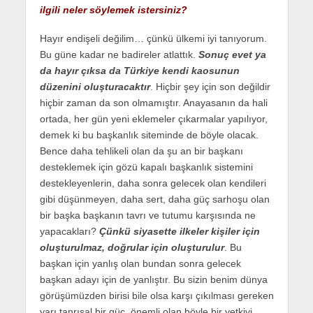
ilgili neler söylemek istersiniz?
Hayır endişeli değilim… çünkü ülkemi iyi tanıyorum.
Bu güne kadar ne badireler atlattık.
Sonuç evet ya
da hayır çıksa da Türkiye kendi kaosunun
düzenini oluşturacaktır
. Hiçbir şey için son değildir
hiçbir zaman da son olmamıştır. Anayasanın da hali
ortada, her gün yeni eklemeler çıkarmalar yapılıyor,
demek ki bu başkanlık siteminde de böyle olacak.
Bence daha tehlikeli olan da şu an bir başkanı
desteklemek için gözü kapalı başkanlık sistemini
destekleyenlerin, daha sonra gelecek olan kendileri
gibi düşünmeyen, daha sert, daha güç sarhoşu olan
bir başka başkanın tavrı ve tutumu karşısında ne
yapacakları?
Çünkü siyasette ilkeler kişiler için
oluşturulmaz, doğrular için oluşturulur
. Bu
başkan için yanlış olan bundan sonra gelecek
başkan adayı için de yanlıştır. Bu sizin benim dünya
görüşümüzden birisi bile olsa karşı çıkılması gereken
yarı tanrısal bir güç, önemli olan böyle bir yetkiyi