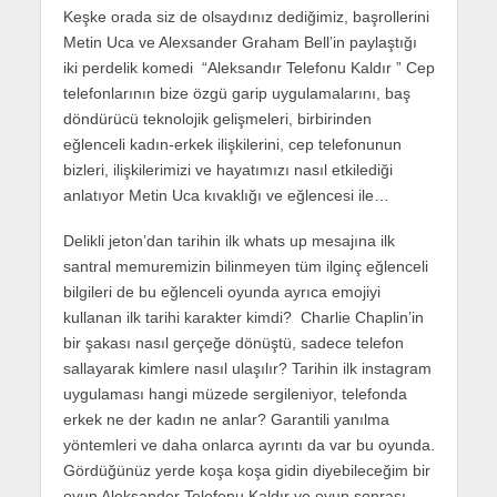
Keşke orada siz de olsaydınız dediğimiz, başrollerini
Metin Uca ve Alexsander Graham Bell’in paylaştığı
iki perdelik komedi “Aleksandır Telefonu Kaldır ” Cep
telefonlarının bize özgü garip uygulamalarını, baş
döndürücü teknolojik gelişmeleri, birbirinden
eğlenceli kadın-erkek ilişkilerini, cep telefonunun
bizleri, ilişkilerimizi ve hayatımızı nasıl etkilediği
anlatıyor Metin Uca kıvaklığı ve eğlencesi ile…
Delikli jeton’dan tarihin ilk whats up mesajına ilk
santral memuremizin bilinmeyen tüm ilginç eğlenceli
bilgileri de bu eğlenceli oyunda ayrıca emojiyi
kullanan ilk tarihi karakter kimdi? Charlie Chaplin’in
bir şakası nasıl gerçeğe dönüştü, sadece telefon
sallayarak kimlere nasıl ulaşılır? Tarihin ilk instagram
uygulaması hangi müzede sergileniyor, telefonda
erkek ne der kadın ne anlar? Garantili yanılma
yöntemleri ve daha onlarca ayrıntı da var bu oyunda.
Gördüğünüz yerde koşa koşa gidin diyebileceğim bir
oyun Aleksander Telefonu Kaldır ve oyun sonrası