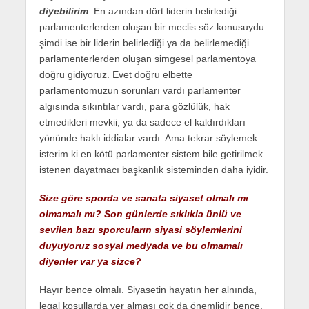
diyebilirim
. En azından dört liderin belirlediği
parlamenterlerden oluşan bir meclis söz konusuydu
şimdi ise bir liderin belirlediği ya da belirlemediği
parlamenterlerden oluşan simgesel parlamentoya
doğru gidiyoruz. Evet doğru elbette
parlamentomuzun sorunları vardı parlamenter
algısında sıkıntılar vardı, para gözlülük, hak
etmedikleri mevkii, ya da sadece el kaldırdıkları
yönünde haklı iddialar vardı. Ama tekrar söylemek
isterim ki en kötü parlamenter sistem bile getirilmek
istenen dayatmacı başkanlık sisteminden daha iyidir.
Size göre sporda ve sanata siyaset olmalı mı
olmamalı mı? Son günlerde sıklıkla ünlü ve
sevilen bazı sporcuların siyasi söylemlerini
duyuyoruz sosyal medyada ve bu olmamalı
diyenler var ya sizce?
Hayır bence olmalı. Siyasetin hayatın her alnında,
legal koşullarda yer alması çok da önemlidir bence.