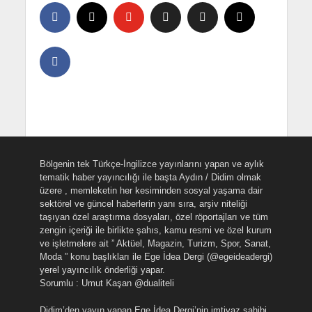
Bölgenin tek Türkçe-İngilizce yayınlarını yapan ve aylık
tematik haber yayıncılığı ile başta Aydın / Didim olmak
üzere , memleketin her kesiminden sosyal yaşama dair
sektörel ve güncel haberlerin yanı sıra, arşiv niteliği
taşıyan özel araştırma dosyaları, özel röportajları ve tüm
zengin içeriği ile birlikte şahıs, kamu resmi ve özel kurum
ve işletmelere ait ” Aktüel, Magazin, Turizm, Spor, Sanat,
Moda ” konu başlıkları ile Ege İdea Dergi (@egeideadergi)
yerel yayıncılık önderliği yapar.
Sorumlu : Umut Kaşan @dualiteli
Didim’den yayın yapan Ege İdea Dergi’nin imtiyaz sahibi