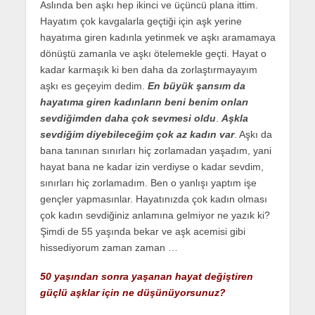
Aslında ben aşkı hep ikinci ve üçüncü plana ittim.
Hayatım çok kavgalarla geçtiği için aşk yerine
hayatıma giren kadınla yetinmek ve aşkı aramamaya
dönüştü zamanla ve aşkı ötelemekle geçti. Hayat o
kadar karmaşık ki ben daha da zorlaştırmayayım
aşkı es geçeyim dedim.
En büyük şansım da
hayatıma giren kadınların beni benim onları
sevdiğimden daha çok sevmesi oldu
.
Aşkla
sevdiğim diyebileceğim çok az kadın var
. Aşkı da
bana tanınan sınırları hiç zorlamadan yaşadım, yani
hayat bana ne kadar izin verdiyse o kadar sevdim,
sınırları hiç zorlamadım. Ben o yanlışı yaptım işe
gençler yapmasınlar. Hayatınızda çok kadın olması
çok kadın sevdiğiniz anlamına gelmiyor ne yazık ki?
Şimdi de 55 yaşında bekar ve aşk acemisi gibi
hissediyorum zaman zaman …
50 yaşından sonra yaşanan hayat değiştiren
güçlü aşklar için ne düşünüyorsunuz?