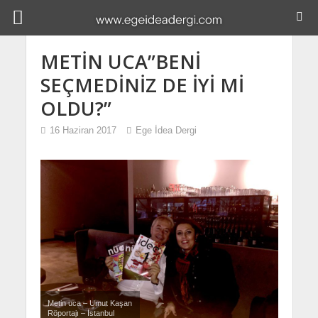
METİN UCA”BENİ
SEÇMEDİNİZ DE İYİ Mİ
OLDU?”
16 Haziran 2017
Ege İdea Dergi
Metin uca – Umut Kaşan
Röportajı – İstanbul