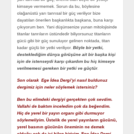
kimseye vermemek. Sorun da bu, böylesine
olağanüstü yarı tanrısal bir güç veriliyor bize
dayatılan önerilen başkanlıkta başkana, buna karşı
çıkıyorum ben. Yani düşünsenize yunan mitolojisinde
titanlar tanrıların üstündedir biliyorsunuz titanların
gücü gibi bir güç sunuluyor gelinen noktada, titan
kadar güçlü bir yetki veriliyor.
Böyle bir yetki,
desteklediğim dünya görüşüne ait bir başka kişi
için de istenseydi karşı çıkardım bu hiç kimseye
verilmemesi gereken bir yetki ve güçtür
.
Son olarak Ege İdea Dergi’yi nasıl buldunuz
dergimiz için neler söylemek istersiniz?
Ben bu elimdeki dergiyi gerçekten çok sevdim.
Vallahi de baktım inceledim çok da beğendim.
Hiç de yerel bir yayın organı gibi durmuyor
söylemeliyim
. Üstelik de yerel yayınların gücünü,
yerel basının gücünün öneminin ne demek
olduğu çok da iyi bilen biriyim. Ege
İdea Dergi