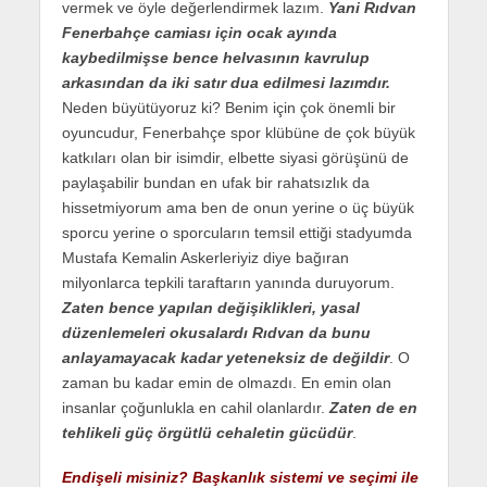
vermek ve öyle değerlendirmek lazım.
Yani Rıdvan
Fenerbahçe camiası için ocak ayında
kaybedilmişse bence helvasının kavrulup
arkasından da iki satır dua edilmesi lazımdır.
Neden büyütüyoruz ki? Benim için çok önemli bir
oyuncudur, Fenerbahçe spor klübüne de çok büyük
katkıları olan bir isimdir, elbette siyasi görüşünü de
paylaşabilir bundan en ufak bir rahatsızlık da
hissetmiyorum ama ben de onun yerine o üç büyük
sporcu yerine o sporcuların temsil ettiği stadyumda
Mustafa Kemalin Askerleriyiz diye bağıran
milyonlarca tepkili taraftarın yanında duruyorum.
Zaten bence yapılan değişiklikleri, yasal
düzenlemeleri okusalardı Rıdvan da bunu
anlayamayacak kadar yeteneksiz de değildir
. O
zaman bu kadar emin de olmazdı. En emin olan
insanlar çoğunlukla en cahil olanlardır.
Zaten de en
tehlikeli güç örgütlü cehaletin gücüdür
.
Endişeli misiniz? Başkanlık sistemi ve seçimi ile