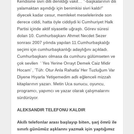
Kendisine sivri dilli denildiği vakit… ”-başkalarının dili
yalamaktan aşındığı için benimkisi sivri kaldı!”
diyecek kadar cesur, memleket meselelerinde son
derece ciddi, hatta öyle ciddiydi ki Cumhuriyet Halk
Partisi içinde aktif siyasetle uğraştı. Görev süresi
dolan 10. Cumhurbaşkanı Ahmet Necdet Sezer
sonrası 2007 yılında yapılan 11.Cumhurbaşkalığı
seçimi için cumhurbaşkanlığı adaylığını açıkladı.
Cumhurbaşkanı olmasa da cumhuru gülümseten ve
çok sevilen ‘ Yes Yerine Orrayt Demek Caiz Midir
Hocam’ , ‘Tüh: Otur Anla Rahatla’ Her Tuzluğum Var
Diyene Hıyarla Yetişemedim adlı eğlenceli mizzah
kitaplarının yazarı. Metin Uca sunucu, oyuncu,
programcı, yapımcı ve yazar olarak çalışmalarını
sürdürüyor.
ALEKSANDIR TELEFONU KALDIR
Akıllı telefonlar arası başlayıp biten, şarj ömrü ile
sınırlı günümüz aşklarını yazmak için yaptığımız