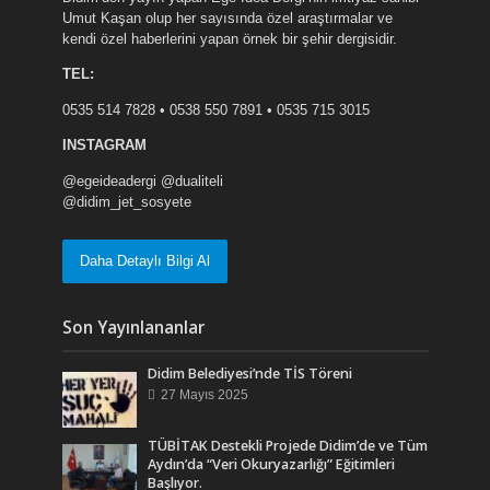
Umut Kaşan olup her sayısında özel araştırmalar ve
kendi özel haberlerini yapan örnek bir şehir dergisidir.
TEL:
0535 514 7828 • 0538 550 7891 • 0535 715 3015
INSTAGRAM
@egeideadergi @dualiteli
@didim_jet_sosyete
Daha Detaylı Bilgi Al
Son Yayınlananlar
Didim Belediyesi’nde TİS Töreni
27 Mayıs 2025
TÜBİTAK Destekli Projede Didim’de ve Tüm
Aydın’da “Veri Okuryazarlığı” Eğitimleri
Başlıyor.