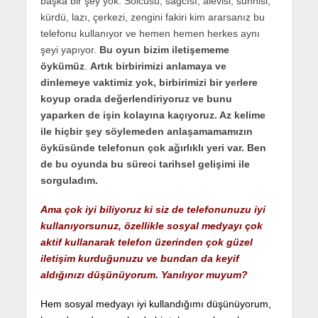
başka bir şey yok. Solcusu, sağcısı, alevisi, sünnisi,
kürdü, lazı, çerkezi, zengini fakiri kim ararsanız bu
telefonu kullanıyor ve hemen hemen herkes aynı
şeyi yapıyor.
Bu oyun bizim iletişememe
öykümüz
.
Artık birbirimizi anlamaya ve
dinlemeye vaktimiz yok, birbirimizi bir yerlere
koyup orada değerlendiriyoruz ve bunu
yaparken de işin kolayına kaçıyoruz. Az kelime
ile hiçbir şey söylemeden anlaşamamamızın
öyküsünde telefonun çok ağırlıklı yeri var. Ben
de bu oyunda bu süreci tarihsel gelişimi ile
sorguladım.
Ama çok iyi biliyoruz ki siz de telefonunuzu iyi
kullanıyorsunuz, özellikle sosyal medyayı çok
aktif kullanarak telefon üzerinden çok güzel
iletişim kurduğunuzu ve bundan da keyif
aldığınızı düşünüyorum. Yanılıyor muyum?
H
em sosyal medyayı iyi kullandığımı düşünüyorum,