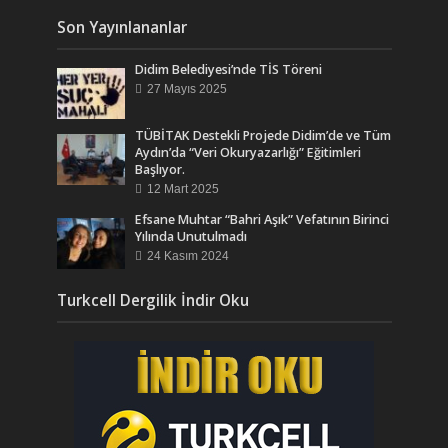
Son Yayınlananlar
Didim Belediyesi’nde TİS Töreni
27 Mayıs 2025
TÜBİTAK Destekli Projede Didim’de ve Tüm
Aydın’da “Veri Okuryazarlığı” Eğitimleri
Başlıyor.
12 Mart 2025
Efsane Muhtar “Bahri Aşık” Vefatının Birinci
Yılında Unutulmadı
24 Kasım 2024
Turkcell Dergilik İndir Oku