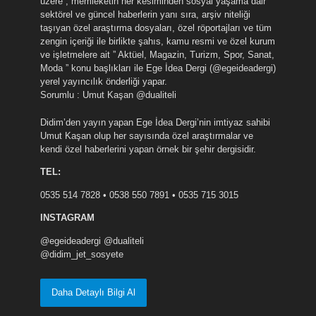
üzere , memleketin her kesiminden sosyal yaşama dair
sektörel ve güncel haberlerin yanı sıra, arşiv niteliği
taşıyan özel araştırma dosyaları, özel röportajları ve tüm
zengin içeriği ile birlikte şahıs, kamu resmi ve özel kurum
ve işletmelere ait ” Aktüel, Magazin, Turizm, Spor, Sanat,
Moda ” konu başlıkları ile Ege İdea Dergi (@egeideadergi)
yerel yayıncılık önderliği yapar.
Sorumlu : Umut Kaşan @dualiteli
Didim’den yayın yapan Ege İdea Dergi’nin imtiyaz sahibi
Umut Kaşan olup her sayısında özel araştırmalar ve
kendi özel haberlerini yapan örnek bir şehir dergisidir.
TEL:
0535 514 7828 • 0538 550 7891 • 0535 715 3015
INSTAGRAM
@egeideadergi @dualiteli
@didim_jet_sosyete
Daha Detaylı Bilgi Al