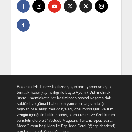
Bölgenin tek Türkçe-İngilizce yayınlarını yapan ve aylık
tematik haber yayıncılığı ile başta Aydın / Didim olmak
üzere , memleketin her kesiminden sosyal yaşama dair
sektörel ve güncel haberlerin yanı sıra, arşiv niteliği
taşıyan özel araştırma dosyaları, özel röportajları ve tüm
zengin içeriği ile birlikte şahıs, kamu resmi ve özel kurum
ve işletmelere ait ” Aktüel, Magazin, Turizm, Spor, Sanat,
Moda ” konu başlıkları ile Ege İdea Dergi (@egeideadergi)
yerel yayıncılık önderliği yapar.