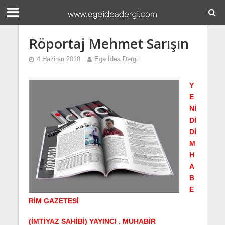
Röportaj Mehmet Sarışın
4 Haziran 2018
Ege İdea Dergi
Y
E
Nİ
Dİ
Dİ
M
H
A
B
E
RİM GAZETESİ
(İMTİYAZ SAHİBİ) YAYINCI . MUHABİR