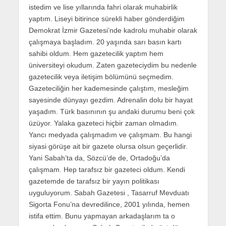
istedim ve lise yıllarında fahri olarak muhabirlik
yaptım. Liseyi bitirince sürekli haber gönderdiğim
Demokrat İzmir Gazetesi’nde kadrolu muhabir olarak
çalışmaya başladım. 20 yaşında sarı basın kartı
sahibi oldum. Hem gazetecilik yaptım hem
üniversiteyi okudum. Zaten gazeteciydim bu nedenle
gazetecilik veya iletişim bölümünü seçmedim.
Gazeteciliğin her kademesinde çalıştım, mesleğim
sayesinde dünyayı gezdim. Adrenalin dolu bir hayat
yaşadım. Türk basınının şu andaki durumu beni çok
üzüyor. Yalaka gazeteci hiçbir zaman olmadım.
Yancı medyada çalışmadım ve çalışmam. Bu hangi
siyasi görüşe ait bir gazete olursa olsun geçerlidir.
Yani Sabah’ta da, Sözcü’de de, Ortadoğu’da
çalışmam. Hep tarafsız bir gazeteci oldum. Kendi
gazetemde de tarafsız bir yayın politikası
uyguluyorum. Sabah Gazetesi , Tasarruf Mevduatı
Sigorta Fonu’na devredilince, 2001 yılında, hemen
istifa ettim. Bunu yapmayan arkadaşlarım ta o