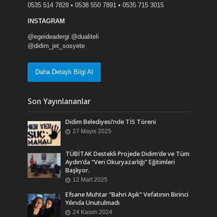
0535 514 7828 • 0538 550 7891 • 0535 715 3015
INSTAGRAM
@egeideadergi @dualiteli
@didim_jet_sosyete
Daha Detaylı Bilgi Al
Son Yayınlananlar
Didim Belediyesi’nde TİS Töreni
27 Mayıs 2025
TÜBİTAK Destekli Projede Didim’de ve Tüm
Aydın’da “Veri Okuryazarlığı” Eğitimleri
Başlıyor.
12 Mart 2025
Efsane Muhtar “Bahri Aşık” Vefatının Birinci
Yılında Unutulmadı
24 Kasım 2024