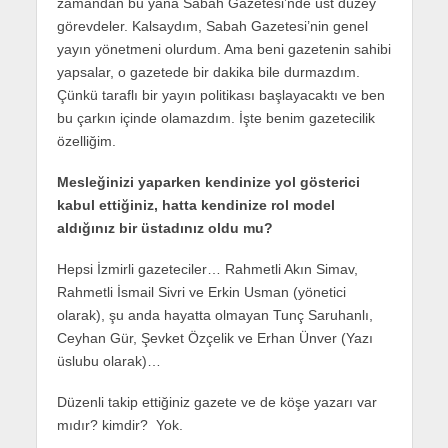
zamandan bu yana Sabah Gazetesi’nde üst düzey
görevdeler. Kalsaydım, Sabah Gazetesi’nin genel
yayın yönetmeni olurdum. Ama beni gazetenin sahibi
yapsalar, o gazetede bir dakika bile durmazdım.
Çünkü taraflı bir yayın politikası başlayacaktı ve ben
bu çarkın içinde olamazdım. İşte benim gazetecilik
özelliğim.
Mesleğinizi yaparken kendinize yol gösterici
kabul ettiğiniz, hatta kendinize rol model
aldığınız bir üstadınız oldu mu?
Hepsi İzmirli gazeteciler… Rahmetli Akın Simav,
Rahmetli İsmail Sivri ve Erkin Usman (yönetici
olarak), şu anda hayatta olmayan Tunç Saruhanlı,
Ceyhan Gür, Şevket Özçelik ve Erhan Ünver (Yazı
üslubu olarak)…
Düzenli takip ettiğiniz gazete ve de köşe yazarı var
mıdır? kimdir? Yok.