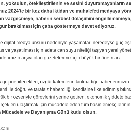
 yoksulun, ötekileştirilenin ve sesini duyuramayanların se
z 2024’te bir kez daha iktidarı ve muhalefeti medyaya yöne
dan vazgeçmeye, haberin serbest dolaşımını engellememeye
gür bırakılması için çaba göstermeye davet ediyoruz.
 ve dijital medya unsuru nedeniyle yaşamaları neredeyse güçleşm
ı ve yaşatılması için adeta can suyu niteliği taşıyan yerel yöne
rlerimizin arşivi olan gazetelerimiz için büyük bir önem arz
 geçinebilecekleri, özgür kalemlerin kırılmadığı, haberlerimizin
emi ile doğru ve tarafsız haberciliği kendisine ilke edinmiş bık
k bir özveriyle görevlerini yerine getiren, ekonomik şiddete ba
erçekleri ulaştırmak için mücadele eden tüm basın emekçilerini
 Mücadele ve Dayanışma Günü kutlu olsun.
şkanı