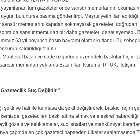
e yayımlanan tüm gazeteler önce sansür memurlarının okuması
 uygun bulunursa basıma gönderilirdi. Meşrutiyetin ilan edildiği
 sansür memurlarını kapıdan sokmayarak gazeteleri doğrudan
sonra da sansür memurları bir daha gazeteleri denetleyemedi. 
Temmuz 63 yıl boyunca basın bayramı olarak kutlandı. Bu sebepl
ürün kaldırıldığı tarihtir.
ı. Maalesef basın ve ifade özgürlüğü üzerindeki baskılar hiçbir
 sansür memurları yok ama Basın İlan Kurumu, RTÜK, İletişim
 “Gazetecilik Suç Değildir.”
 şekli ve hali ile kalmasa da şekil değiştirerek, baskıcı rejim ş
emizde, gazetecileri baskı altına almak ve eleştirel haberciliği
eyfi gözaltı ve tutuklamalar, suç isnatları ve mahkûmiyet kararlar
ya çapında en çok gazeteci hapseden ülkeler sıralamasında T