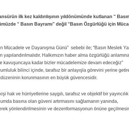
sürün ilk kez kaldırılışının yıldönümünde kutlanan “ Bası
ünümüzde “ Basın Bayramı” değil “Basın Özgürlüğü için Müc
n Mücadele ve Dayanışma Günü” sebebi ile; “Basın Meslek Ya
n yapılandırılmalıdır. Halkımızın haber alma özgürlüğü anlamın
ne kavuşuncaya kadar bizler mücadelemize devam edeceğiz”
mluluk bilinci içinde, tarafsız bir anlayışla görevini yerine getir
 düzeninin korunmasının en büyük güvencesidir.
i hak ve hürriyetlerine saygılı, tarafsız ve objektif bir yayıncılık
plumda basına olan güveni artırmasını sağlamanın yanında,
lerek yönlendirilmesinin ve dezenformasyonun önüne geçilmesi