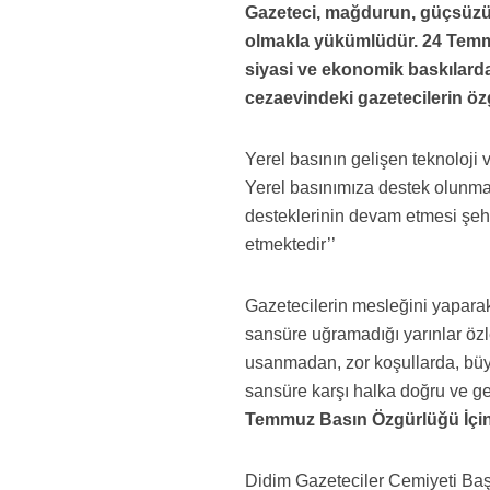
Gazeteci, mağdurun, güçsüzün,
olmakla yükümlüdür. 24 Temmu
siyasi ve ekonomik baskılar
cezaevindeki gazetecilerin öz
Yerel basının gelişen teknoloji
Yerel basınımıza destek olunmas
desteklerinin devam etmesi şehi
etmektedir’’
Gazetecilerin mesleğini yaparak
sansüre uğramadığı yarınlar özl
usanmadan, zor koşullarda, büyü
sansüre karşı halka doğru ve g
Temmuz Basın Özgürlüğü İçin
Didim Gazeteciler Cemiyeti Ba