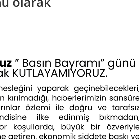
ü olarak
.