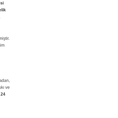
si
lik
,
iştir.
tim
madan,
skı ve
n
24