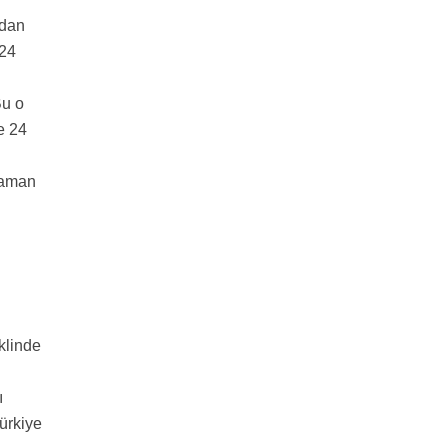
ndan
 24
Bu o
e 24
 zaman
eklinde
ı
ürkiye