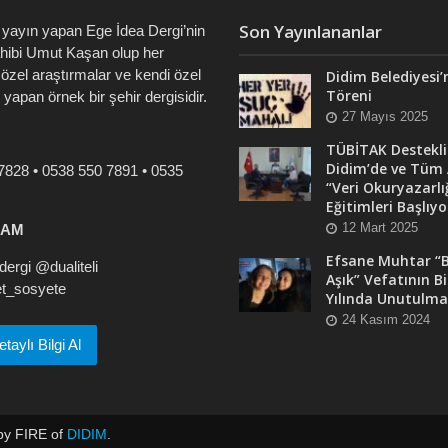
Son Yayınlananlar
 yayın yapan Ege İdea Dergi’nin
ahibi Umut Kaşan olup her
özel araştırmalar ve kendi özel
Didim Belediyesi’
Töreni
i yapan örnek bir şehir dergisidir.
27 Mayıs 2025
TÜBİTAK Destekli
Didim’de ve Tüm 
7828 • 0538 550 7891 • 0535
“Veri Okuryazarlı
Eğitimleri Başlıyo
12 Mart 2025
RAM
Efsane Muhtar “B
ergi @dualiteli
Aşık” Vefatının Bi
t_sosyete
Yılında Unutulma
24 Kasım 2024
aylı Bilgi Al
by FIRE of
DIDIM
.