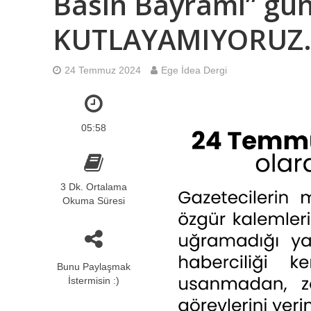
Basın Bayramı” gün
KUTLAYAMIYORUZ
24 Temmuz 2024
Ege İdea Dergi
05:58
3 Dk. Ortalama
Okuma Süresi
Bunu Paylaşmak
İstermisin :)