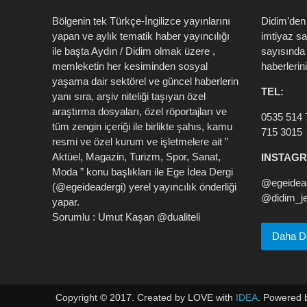
Bölgenin tek Türkçe-İngilizce yayınlarını
Didim’den
yapan ve aylık tematik haber yayıncılığı
imtiyaz s
ile başta Aydın / Didim olmak üzere ,
sayısında 
memleketin her kesiminden sosyal
haberlerin
yaşama dair sektörel ve güncel haberlerin
TEL:
yanı sıra, arşiv niteliği taşıyan özel
araştırma dosyaları, özel röportajları ve
0535 514 
tüm zengin içeriği ile birlikte şahıs, kamu
715 3015
resmi ve özel kurum ve işletmelere ait ”
Aktüel, Magazin, Turizm, Spor, Sanat,
INSTAG
Moda ” konu başlıkları ile Ege İdea Dergi
@egeidead
(@egeideadergi) yerel yayıncılık önderliği
@didim_je
yapar.
Sorumlu : Umut Kaşan @dualiteli
Daha Det
Copyright © 2017. Created by LOVE with
IDEA
. Powered 