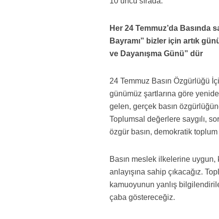
10’uncu sırada.
Her 24 Temmuz’da Basında san
Bayramı” bizler için artık g
ve Dayanışma Günü” dür
24 Temmuz Basın Özgürlüğü İçi
günümüz şartlarına göre yenide
gelen, gerçek basın özgürlüğü
Toplumsal değerlere saygılı, soru
özgür basın, demokratik toplum
Basın meslek ilkelerine uygun, kiş
anlayışına sahip çıkacağız. To
kamuoyunun yanlış bilgilendiri
çaba göstereceğiz.