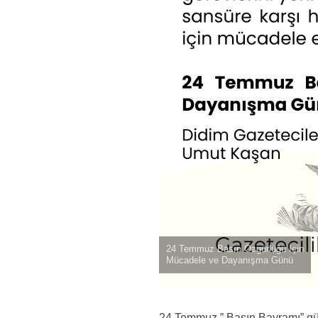
24 Temmuz Basın Özgürlüğü İçin
Mücadele ve Dayanışma Günü
24 Temmuz ” Basın Bayramı” 