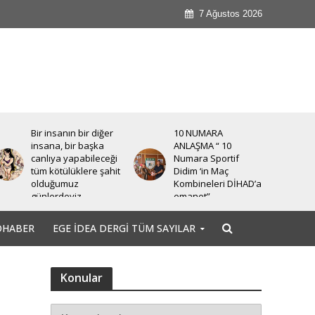
7 Ağustos 2026
10 NUMARA
Türkiye İşçi Partisi
ANLAŞMA “ 10
düzenlediği bir basın
Numara Sportif
toplantısı ile Halk için
Didim ‘in Maç
Ekonomi Paketi’ni
Kombineleri DİHAD’a
basına ve
emanet”
kamuoyuna sundu.
OHABER
EGE İDEA DERGI TÜM SAYILAR
Konular