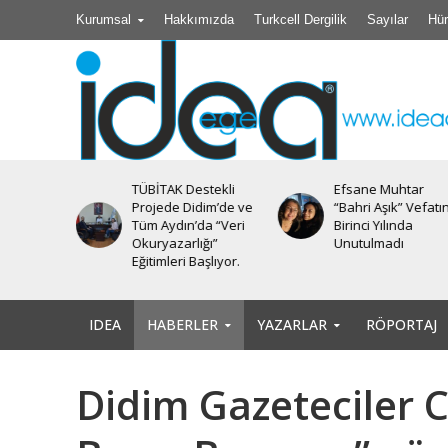
Kurumsal
Hakkımızda
Turkcell Dergilik
Sayılar
Hür
stekli
Efsane Muhtar
Akıl Tutulması
im’de ve
“Bahri Aşık” Vefatının
a “Veri
Birinci Yılında
ğı”
Unutulmadı
şlıyor.
IDEA
HABERLER
YAZARLAR
RÖPORTAJ
Didim Gazeteciler 