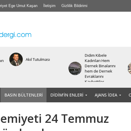
riyet Ege Umut Kaşan
İletişim
Gizlilik Bildirimi
Didim Kibele
Bir insanın bir diğer
Kadınları Hem
insana, bir başka
Dernek Binalarını
canlıya yapabileceği
hem de Dernek
tüm kötülüklere şahit
Evraklarını
olduğumuz
Kaybettiler.
günlerdeyiz.
BASIN BÜLTENLERI
DIDIM’IN ENLERI
AJANS İDEA
Cemiyeti 24 Temmuz