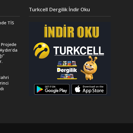
Turkcell Dergilik İndir Oku
nde TİS
 Projede
Aydın’da
ğı”
r.
ahri
rinci
dı