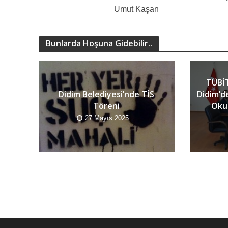
Umut Kaşan
Bunlarda Hoşuna Gidebilir..
TÜBİT
Didim Belediyesi’nde TİS
Didim’d
Töreni
Okur
27 Mayıs 2025