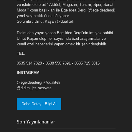
ve işletmelere ait ” Aktüel, Magazin, Turizm, Spor, Sanat,
Moda ” konu başlıkları ile Ege İdea Dergi (@egeideadergi)
yerel yayıncılık önderliği yapar.
Sorumlu : Umut Kaşan @dualiteli
Didim’den yayın yapan Ege İdea Dergi’nin imtiyaz sahibi
Umut Kaşan olup her sayısında özel araştırmalar ve
kendi özel haberlerini yapan örnek bir şehir dergisidir.
TEL:
0535 514 7828 • 0538 550 7891 • 0535 715 3015
INSTAGRAM
@egeideadergi @dualiteli
@didim_jet_sosyete
Daha Detaylı Bilgi Al
Son Yayınlananlar