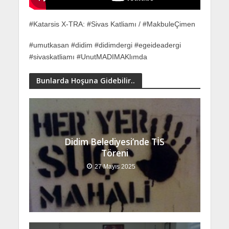
#Katarsis X-TRA: #Sivas Katliamı / #MakbuleÇimen
#umutkasan #didim #didimdergi #egeideadergi
#sivaskatliamı #UnutMADIMAKlımda
Bunlarda Hoşuna Gidebilir..
Didim Belediyesi’nde TİS
Töreni
27 Mayıs 2025