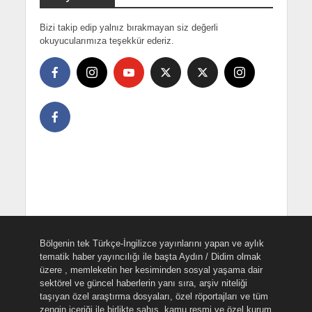
Bizi takip edip yalnız bırakmayan siz değerli
okuyucularımıza teşekkür ederiz.
Bölgenin tek Türkçe-İngilizce yayınlarını yapan ve aylık
tematik haber yayıncılığı ile başta Aydın / Didim olmak
üzere , memleketin her kesiminden sosyal yaşama dair
sektörel ve güncel haberlerin yanı sıra, arşiv niteliği
taşıyan özel araştırma dosyaları, özel röportajları ve tüm
zengin içeriği ile birlikte şahıs, kamu resmi ve özel kurum