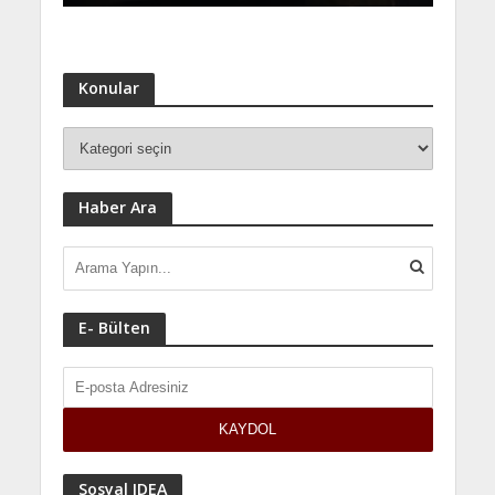
Konular
Haber Ara
E- Bülten
Sosyal IDEA