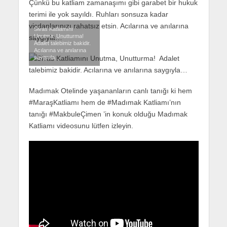
Çünkü bu katliam zamanaşımı gibi garabet bir hukuk
terimi ile yok sayıldı. Ruhları sonsuza kadar
vicdanlarınızı rahatsız etsin. Acılarına ve anılarına
Sivas Katliamını
Unutma, Unutturma!
saygıyla…
Adalet talebimiz bakidir.
Acılarına ve anılarına
saygıyla…
Madımak Otelinde yaşananların canlı tanığı ki hem
#MaraşKatliamı hem de #Madımak Katliamı’nın
tanığı #MakbuleÇimen ’in konuk olduğu Madımak
Katliamı videosunu lütfen izleyin.