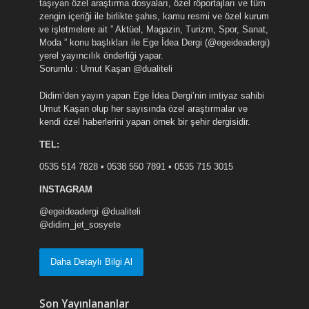
taşıyan özel araştırma dosyaları, özel röportajları ve tüm
zengin içeriği ile birlikte şahıs, kamu resmi ve özel kurum
ve işletmelere ait ” Aktüel, Magazin, Turizm, Spor, Sanat,
Moda ” konu başlıkları ile Ege İdea Dergi (@egeideadergi)
yerel yayıncılık önderliği yapar.
Sorumlu : Umut Kaşan @dualiteli
Didim’den yayın yapan Ege İdea Dergi’nin imtiyaz sahibi
Umut Kaşan olup her sayısında özel araştırmalar ve
kendi özel haberlerini yapan örnek bir şehir dergisidir.
TEL:
0535 514 7828 • 0538 550 7891 • 0535 715 3015
INSTAGRAM
@egeideadergi @dualiteli
@didim_jet_sosyete
Daha Detaylı Bilgi Al
Son Yayınlananlar