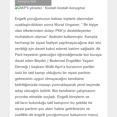
konuşma’ dedi.
Engelli çocuğumuzun babası toplantı alanından
uzaklaştırıldıktan sonra Murat Unganer, ” Bir kişiye
olan öfkelerinden dolayı PKK’yı destekleyenler
muhatabım olamaz” ifadesini kullanmıştır. Kampta
herhangi bir siyasi faaliyet yapılmayacağına dair söz
verildiği için daveti kabul ederek katılım sağladık. Ak
Parti heyetinin geleceğini öğrendiğimizde bizi buraya
davet eden Beyder ( Bedensel Engelliler Yaşam
Derneği ) başkanı Mülki Aşırt’a burasının partiler
üstü bir tatil kampı olduğunu bir siyasi partinin
gelmesinin uygun olmayacağını kendisine
belirttiğimizde masayı yumruklayarak yerel seçimde
aday olacağını belirtti. Bizi kendisinin çalışmasını
provoke etmekle suçladı. Engelli bireylerin ve
stk’ların bulunduğu tatil kampının bu şekilde bir
siyasi partinin şov alanı haline getirilmesini ve
özellikle de engelli çocuğumuzun babasının maruz