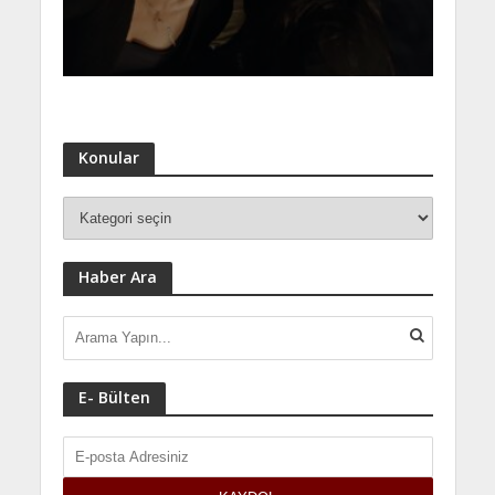
Konular
Haber Ara
E- Bülten