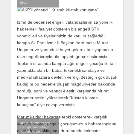
dedi.
İzmir’de bedensel engelli vatandaşlarımıza yönelik
hak temelli faaliyet gösteren biz engelli STK
yöneticileri ve üyelerimizin de katılım sağladığı
kampa Ak Parti İzmir İl Başkan Yardımcısı Murat
Unganer ve yanındaki heyet gelerek tatil yapmakta
olan engelli bireyler ile toplantı gerçekleştirmiştir.
Toplantı sırasında kampta ağır engelli çocuğu ile tatil
yapmakta olan bir baba, tekerlekli sandalye ve
medikal cihazlara devletin verdiği desteğin çok düşük
kaldığını bu nedenle oluşan mağduriyetler hakkında
sorduğu soru ve yaptığı eleştiri karşısında Murat
Unganer sesini yükselterek “Küstah küstah
konuşma” diye cevap vermiştir.
Maruz kaldığı hakarete tepki göstererek karşılık
AKP’li yönetici engelli
vermek isteyen engelli çocuğumuzun babası toplantı
çocuğu olan babaya
alanından uzaklaşmak durumunda kalmıştır.
‘Küstah küstah