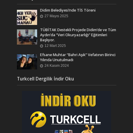
Didim Belediyesi’nde TİS Töreni
27 Mayıs 2025
TÜBİTAK Destekli Projede Didim’de ve Tüm
Aydın’da “Veri Okuryazarlığı” Eğitimleri
Başlıyor.
12 Mart 2025
Efsane Muhtar “Bahri Aşık” Vefatının Birinci
Yılında Unutulmadı
24 Kasım 2024
Turkcell Dergilik İndir Oku