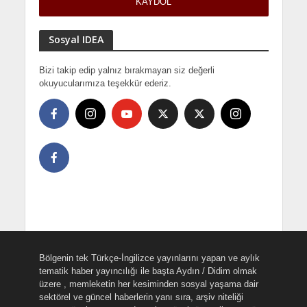
Sosyal IDEA
Bizi takip edip yalnız bırakmayan siz değerli
okuyucularımıza teşekkür ederiz.
Bölgenin tek Türkçe-İngilizce yayınlarını yapan ve aylık
tematik haber yayıncılığı ile başta Aydın / Didim olmak
üzere , memleketin her kesiminden sosyal yaşama dair
sektörel ve güncel haberlerin yanı sıra, arşiv niteliği