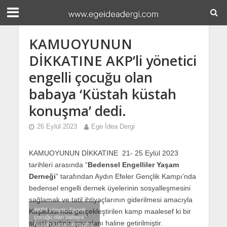
KAMUOYUNUN
DİKKATINE AKP’li yönetici
engelli çocuğu olan
babaya ‘Küstah küstah
konuşma’ dedi.
26 Eylül 2023
Ege İdea Dergi
KAMUOYUNUN DİKKATINE 21- 25 Eylül 2023
tarihleri arasında “
Bedensel Engelliler Yaşam
Derneği
” tarafından Aydın Efeler Gençlik Kampı’nda
bedensel engelli dernek üyelerinin sosyalleşmesini
sağlamak ve tatil ihtiyaçlarının giderilmesi amacıyla
AKP’li yönetici Engelli
Kuşadası’nda gerçekleştirilen kamp maalesef ki bir
çocuğu olan babaya ‘
siyasi partinin şov alanı haline getirilmiştir.
Küstah küstah konuşma’