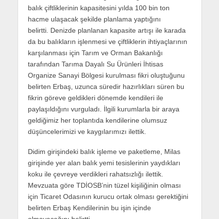
balık çiftliklerinin kapasitesini yılda 100 bin ton
hacme ulaşacak şekilde planlama yaptığını
belirtti. Denizde planlanan kapasite artışı ile karada
da bu balıkların işlenmesi ve çiftliklerin ihtiyaçlarının
karşılanması için Tarım ve Orman Bakanlığı
tarafından Tarıma Dayalı Su Ürünleri İhtisas
Organize Sanayi Bölgesi kurulması fikri oluştuğunu
belirten Erbaş, uzunca süredir hazırlıkları süren bu
fikrin göreve geldikleri dönemde kendileri ile
paylaşıldığını vurguladı. İlgili kurumlarla bir araya
geldiğimiz her toplantıda kendilerine olumsuz
düşüncelerimizi ve kaygılarımızı ilettik.
Didim girişindeki balık işleme ve paketleme, Milas
girişinde yer alan balık yemi tesislerinin yaydıkları
koku ile çevreye verdikleri rahatsızlığı ilettik.
Mevzuata göre TDİOSB’nin tüzel kişiliğinin olması
için Ticaret Odasının kurucu ortak olması gerektiğini
belirten Erbaş Kendilerinin bu işin içinde
olmayacağını belirtti.