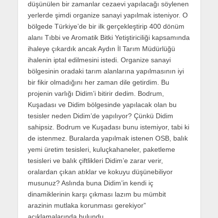
düşünülen bir zamanlar cezaevi yapılacağı söylenen
yerlerde şimdi organize sanayi yapılmak isteniyor. O
bölgede Türkiye’de bir ilk gerçekleştirip 400 dönüm
alanı Tıbbi ve Aromatik Bitki Yetiştiriciliği kapsamında
ihaleye çıkardık ancak Aydın İl Tarım Müdürlüğü
ihalenin iptal edilmesini istedi. Organize sanayi
bölgesinin oradaki tarım alanlarına yapılmasının iyi
bir fikir olmadığını her zaman dile getirdim. Bu
projenin varlığı Didim’i bitirir dedim. Bodrum,
Kuşadası ve Didim bölgesinde yapılacak olan bu
tesisler neden Didim’de yapılıyor? Çünkü Didim
sahipsiz. Bodrum ve Kuşadası bunu istemiyor, tabi ki
de istenmez. Buralarda yapılmak istenen OSB, balık
yemi üretim tesisleri, kuluçkahaneler, paketleme
tesisleri ve balık çiftlikleri Didim’e zarar verir,
oralardan çıkan atıklar ve kokuyu düşünebiliyor
musunuz? Aslında buna Didim’in kendi iç
dinamiklerinin karşı çıkması lazım bu mümbit
arazinin mutlaka korunması gerekiyor”
açıklamalarında bulundu.