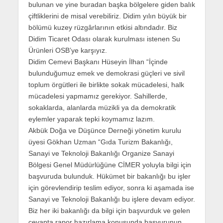
bulunan ve yine buradan başka bölgelere giden balık
çiftliklerini de misal verebiliriz. Didim yılın büyük bir
bölümü kuzey rüzgârlarının etkisi altındadır. Biz
Didim Ticaret Odası olarak kurulması istenen Su
Ürünleri OSB’ye karşıyız.
Didim Cemevi Başkanı Hüseyin İlhan “İçinde
bulunduğumuz emek ve demokrasi güçleri ve sivil
toplum örgütleri ile birlikte sokak mücadelesi, halk
mücadelesi yapmamız gerekiyor. Sahillerde,
sokaklarda, alanlarda müzikli ya da demokratik
eylemler yaparak tepki koymamız lazım.
Akbük Doğa ve Düşünce Derneği yönetim kurulu
üyesi Gökhan Uzman “Gıda Turizm Bakanlığı,
Sanayi ve Teknoloji Bakanlığı Organize Sanayi
Bölgesi Genel Müdürlüğüne CİMER yoluyla bilgi için
başvuruda bulunduk. Hükümet bir bakanlığı bu işler
için görevlendirip teslim ediyor, sonra ki aşamada ise
Sanayi ve Teknoloji Bakanlığı bu işlere devam ediyor.
Biz her iki bakanlığı da bilgi için başvurduk ve gelen
cevapta rapor hazırlama konusunda başvurunun