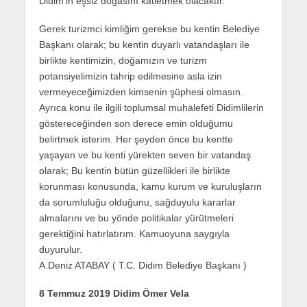
Didim’in eşsiz doğasını katletmek olacaktır.
Gerek turizmci kimliğim gerekse bu kentin Belediye
Başkanı olarak; bu kentin duyarlı vatandaşları ile
birlikte kentimizin, doğamızın ve turizm
potansiyelimizin tahrip edilmesine asla izin
vermeyeceğimizden kimsenin şüphesi olmasın.
Ayrıca konu ile ilgili toplumsal muhalefeti Didimlilerin
göstereceğinden son derece emin olduğumu
belirtmek isterim. Her şeyden önce bu kentte
yaşayan ve bu kenti yürekten seven bir vatandaş
olarak; Bu kentin bütün güzellikleri ile birlikte
korunması konusunda, kamu kurum ve kuruluşların
da sorumluluğu olduğunu, sağduyulu kararlar
almalarını ve bu yönde politikalar yürütmeleri
gerektiğini hatırlatırım. Kamuoyuna saygıyla
duyurulur.
A.Deniz ATABAY ( T.C. Didim Belediye Başkanı )
8 Temmuz 2019 Didim Ömer Vela