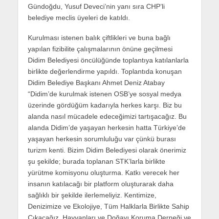
Gündoğdu, Yusuf Deveci’nin yanı sıra CHP’li
belediye meclis üyeleri de katıldı.
Kurulması istenen balık çiftlikleri ve buna bağlı
yapılan fizibilite çalışmalarının önüne geçilmesi
Didim Belediyesi öncülüğünde toplantıya katılanlarla
birlikte değerlendirme yapıldı. Toplantıda konuşan
Didim Belediye Başkanı Ahmet Deniz Atabay
“Didim’de kurulmak istenen OSB’ye sosyal medya
üzerinde gördüğüm kadarıyla herkes karşı. Biz bu
alanda nasıl mücadele edeceğimizi tartışacağız. Bu
alanda Didim’de yaşayan herkesin hatta Türkiye’de
yaşayan herkesin sorumluluğu var çünkü burası
turizm kenti. Bizim Didim Belediyesi olarak önerimiz
şu şekilde; burada toplanan STK’larla birlikte
yürütme komisyonu oluşturma. Katkı verecek her
insanın katılacağı bir platform oluşturarak daha
sağlıklı bir şekilde ilerlemeliyiz. Kentimize,
Denizimize ve Ekolojiye, Tüm Halklarla Birlikte Sahip
Çıkacağız. Hayvanları ve Doğayı Koruma Derneği ve