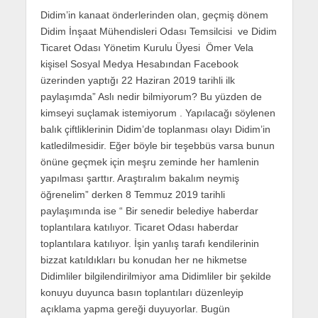
Didim’in kanaat önderlerinden olan, geçmiş dönem
Didim İnşaat Mühendisleri Odası Temsilcisi ve Didim
Ticaret Odası Yönetim Kurulu Üyesi Ömer Vela
kişisel Sosyal Medya Hesabından Facebook
üzerinden yaptığı 22 Haziran 2019 tarihli ilk
paylaşımda” Aslı nedir bilmiyorum? Bu yüzden de
kimseyi suçlamak istemiyorum . Yapılacağı söylenen
balık çiftliklerinin Didim’de toplanması olayı Didim’in
katledilmesidir. Eğer böyle bir teşebbüs varsa bunun
önüne geçmek için meşru zeminde her hamlenin
yapılması şarttır. Araştıralım bakalım neymiş
öğrenelim” derken 8 Temmuz 2019 tarihli
paylaşımında ise “ Bir senedir belediye haberdar
toplantılara katılıyor. Ticaret Odası haberdar
toplantılara katılıyor. İşin yanlış tarafı kendilerinin
bizzat katıldıkları bu konudan her ne hikmetse
Didimliler bilgilendirilmiyor ama Didimliler bir şekilde
konuyu duyunca basın toplantıları düzenleyip
açıklama yapma gereği duyuyorlar. Bugün