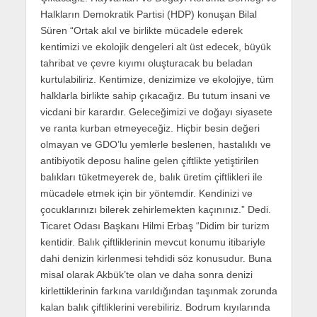
Halkların Demokratik Partisi (HDP) konuşan Bilal
Süren “Ortak akıl ve birlikte mücadele ederek
kentimizi ve ekolojik dengeleri alt üst edecek, büyük
tahribat ve çevre kıyımı oluşturacak bu beladan
kurtulabiliriz. Kentimize, denizimize ve ekolojiye, tüm
halklarla birlikte sahip çıkacağız. Bu tutum insani ve
vicdani bir karardır. Geleceğimizi ve doğayı siyasete
ve ranta kurban etmeyeceğiz. Hiçbir besin değeri
olmayan ve GDO’lu yemlerle beslenen, hastalıklı ve
antibiyotik deposu haline gelen çiftlikte yetiştirilen
balıkları tüketmeyerek de, balık üretim çiftlikleri ile
mücadele etmek için bir yöntemdir. Kendinizi ve
çocuklarınızı bilerek zehirlemekten kaçınınız.” Dedi.
Ticaret Odası Başkanı Hilmi Erbaş “Didim bir turizm
kentidir. Balık çiftliklerinin mevcut konumu itibariyle
dahi denizin kirlenmesi tehdidi söz konusudur. Buna
misal olarak Akbük’te olan ve daha sonra denizi
kirlettiklerinin farkına varıldığından taşınmak zorunda
kalan balık çiftliklerini verebiliriz. Bodrum kıyılarında