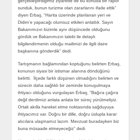
gerçekleştirdiğimiz ziyarette de bu konuda bir rapor
sunduk, bunun turizme olan zararlarını ifade ettik”
diyen Erbaş, “Harita üzerinde planlanan yeri ve
Didim’e yapacağı olumsuz etkileri anlattık. Sayın
Bakanımızın bizimle aynı düşüncede olduğunu
gördük ve Bakanımızın talebi ile detaylı
bilgilendirmenin olduğu mailimizi de ilgili daire
başkanına gönderdik” dedi.
Tartışmanın bağlamından koptuğunu belirten Erbaş,
konunun siyasi bir istismar alanına döndüğünü
belirtti. İlçede farklı düşünen olmadığını belirten ve
sürecin daha sağlıklı bir zeminde konuşulmaya
ihtiyacı olduğunu vurgulayan Erbaş, “Bağıra çağıra
değil derdimizi anlata anlata bir süreç yürütmeliyiz.
Ortak akılla hareket etme noktasında sağduyuya
ihtiyacımız var. Doğru bir dille, doğru üslupla karar
alıcılara ulaşmamız lazım. Mevzuat buradayken biz
buna müsaade etmeyeceğiz” dedi.