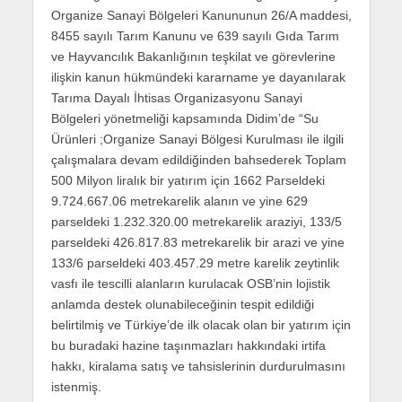
Organize Sanayi Bölgeleri Kanununun 26/A maddesi,
8455 sayılı Tarım Kanunu ve 639 sayılı Gıda Tarım
ve Hayvancılık Bakanlığının teşkilat ve görevlerine
ilişkin kanun hükmündeki kararname ye dayanılarak
Tarıma Dayalı İhtisas Organizasyonu Sanayi
Bölgeleri yönetmeliği kapsamında Didim’de “Su
Ürünleri ;Organize Sanayi Bölgesi Kurulması ile ilgili
çalışmalara devam edildiğinden bahsederek Toplam
500 Milyon liralık bir yatırım için 1662 Parseldeki
9.724.667.06 metrekarelik alanın ve yine 629
parseldeki 1.232.320.00 metrekarelik araziyi, 133/5
parseldeki 426.817.83 metrekarelik bir arazi ve yine
133/6 parseldeki 403.457.29 metre karelik zeytinlik
vasfı ile tescilli alanların kurulacak OSB’nin lojistik
anlamda destek olunabileceğinin tespit edildiği
belirtilmiş ve Türkiye’de ilk olacak olan bir yatırım için
bu buradaki hazine taşınmazları hakkındaki irtifa
hakkı, kiralama satış ve tahsislerinin durdurulmasını
istenmiş.