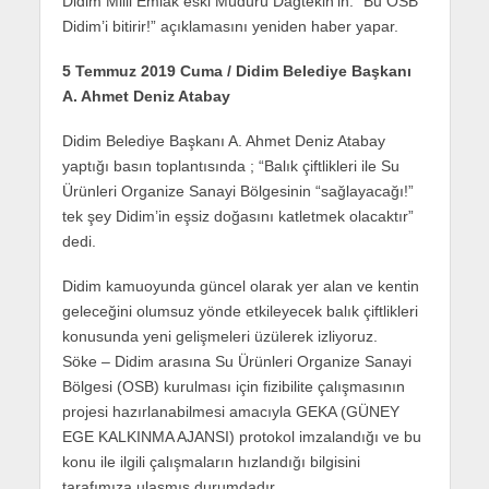
Didim Milli Emlak eski Müdürü Dağtekin’in: “Bu OSB
Didim’i bitirir!” açıklamasını yeniden haber yapar.
5 Temmuz 2019 Cuma / Didim Belediye Başkanı
A. Ahmet Deniz Atabay
Didim Belediye Başkanı A. Ahmet Deniz Atabay
yaptığı basın toplantısında ; “Balık çiftlikleri ile Su
Ürünleri Organize Sanayi Bölgesinin “sağlayacağı!”
tek şey Didim’in eşsiz doğasını katletmek olacaktır”
dedi.
Didim kamuoyunda güncel olarak yer alan ve kentin
geleceğini olumsuz yönde etkileyecek balık çiftlikleri
konusunda yeni gelişmeleri üzülerek izliyoruz.
Söke – Didim arasına Su Ürünleri Organize Sanayi
Bölgesi (OSB) kurulması için fizibilite çalışmasının
projesi hazırlanabilmesi amacıyla GEKA (GÜNEY
EGE KALKINMA AJANSI) protokol imzalandığı ve bu
konu ile ilgili çalışmaların hızlandığı bilgisini
tarafımıza ulaşmış durumdadır.