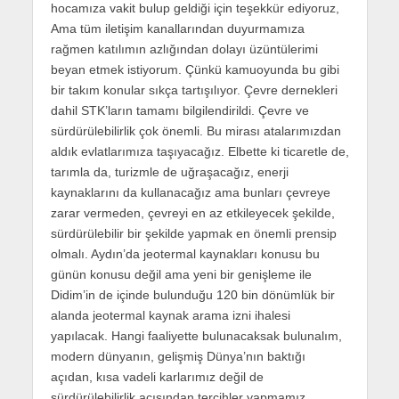
hocamıza vakit bulup geldiği için teşekkür ediyoruz,
Ama tüm iletişim kanallarından duyurmamıza
rağmen katılımın azlığından dolayı üzüntülerimi
beyan etmek istiyorum. Çünkü kamuoyunda bu gibi
bir takım konular sıkça tartışılıyor. Çevre dernekleri
dahil STK’ların tamamı bilgilendirildi. Çevre ve
sürdürülebilirlik çok önemli. Bu mirası atalarımızdan
aldık evlatlarımıza taşıyacağız. Elbette ki ticaretle de,
tarımla da, turizmle de uğraşacağız, enerji
kaynaklarını da kullanacağız ama bunları çevreye
zarar vermeden, çevreyi en az etkileyecek şekilde,
sürdürülebilir bir şekilde yapmak en önemli prensip
olmalı. Aydın’da jeotermal kaynakları konusu bu
günün konusu değil ama yeni bir genişleme ile
Didim’in de içinde bulunduğu 120 bin dönümlük bir
alanda jeotermal kaynak arama izni ihalesi
yapılacak. Hangi faaliyette bulunacaksak bulunalım,
modern dünyanın, gelişmiş Dünya’nın baktığı
açıdan, kısa vadeli karlarımız değil de
sürdürülebilirlik açısından tercihler yapmamız