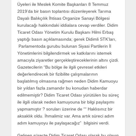
Üyeleri ile Meslek Komite Başkanları 8 Temmuz
2019’da bir basın toplantısı düzenleyerek Tarıma
Dayalı Balıkçılık İhtisas Organize Sanayi Bölgesi
kurulacağı hakkındaki iddialara cevap verdiler. Didim
Ticaret Odası Yönetim Kurulu Başkanı Hilmi Erbaş
yaptığı basın açıklamasında; gerek Didimli STK’ları,
Parlamentoda gurubu bulunan Siyasi Partilerin İl
Yönetimlerini bilgilendirmek ve katkılarını istemek
amacıyla ziyaretler gerçekleştireceklerinin altını çizdi.
Gazetecilerin “Bu bölge ile ilgili çevresel etkileri
değerlendirecek bir fizibilite çalışmalarının
başlatılmış olmasına rağmen neden Didim Kamuoyu
bir yıldan fazla zamandır bu konudan haberdar
edilmemiştir? Didim Ticaret Odası yürütülen bu süreç
ile ilgili olarak neden kamuyouna bir bilgi paylaşımı
yapmamıştır ? soruları üzerine de ““ Haklısınız bir
aksaklık oldu. İhmalimiz var. Ama artık süreci adım
adım kamuyoyu ile paylaşacağız” bilgisini verdi.
Gelinen süreçte Didim Ticaret Odası olarak bu olayın