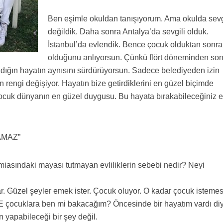
Ben eşimle okuldan tanışıyorum. Ama okulda sevg
değildik. Daha sonra Antalya’da sevgili olduk.
İstanbul’da evlendik. Bence çocuk olduktan sonra 
olduğunu anlıyorsun. Çünkü flört döneminden so
adığın hayatın aynısını sürdürüyorsun. Sadece belediyeden izin
 rengi değişiyor. Hayatın bize getirdiklerini en güzel biçimde
Çocuk dünyanın en güzel duygusu. Bu hayata bırakabileceğiniz 
AMAZ”
iasındaki mayası tutmayan evliliklerin sebebi nedir? Neyi
. Güzel şeyler emek ister. Çocuk oluyor. O kadar çocuk isteme
E çocuklara ben mi bakacağım? Öncesinde bir hayatım vardı diy
n yapabileceği bir şey değil.