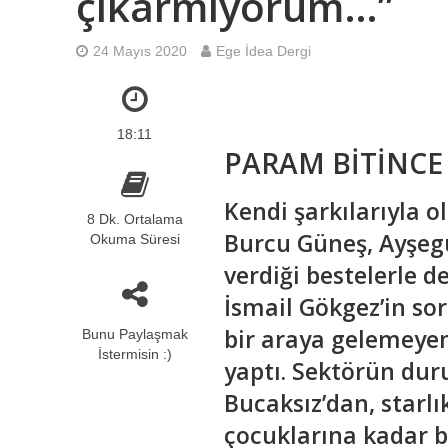
çıkarmıyorum…”
24 Mayıs 2020
Ege İdea Dergi
18:11
PARAM BİTİNCE
Kendi şarkılarıyla 
8 Dk. Ortalama
Burcu Güneş, Ayşegü
Okuma Süresi
verdiği bestelerle d
İsmail Gökgez’in sor
bir araya gelemeyen
Bunu Paylaşmak
İstermisin :)
yaptı. Sektörün du
Bucaksız’dan, starlı
çocuklarına kadar b