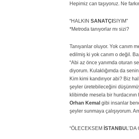
Hepimiz can taşıyoruz. Ne farkı
“HALKIN
SANATÇI
SIYIM”
*Metroda tanıyorlar mı sizi?
Tanıyanlar oluyor. Yok canım metr
edilmiş ki yok canım o değil. B
“Abi az önce yanımda oturan s
diyorum. Kulaklığımda da senin 
Kim kimi kandırıyor abi? Biz ha
şeyler üretebileceğini düşünmüy
klibimde mesela bir hurdacının 
Orhan Kemal
gibi insanlar benc
şeyler sunmaya çalışıyorum. Am
“ÖLECEKSEM
İSTANBU
L’DA