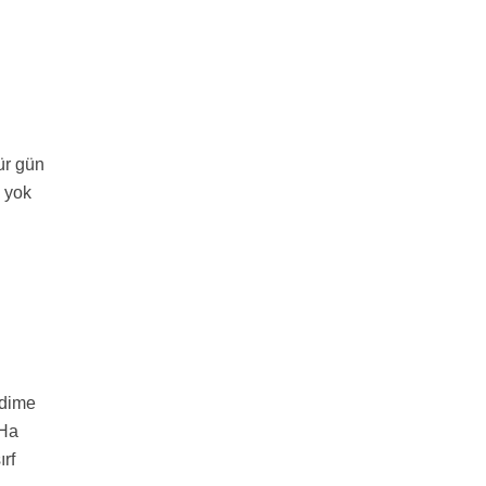
ür gün
k yok
ndime
 Ha
ırf