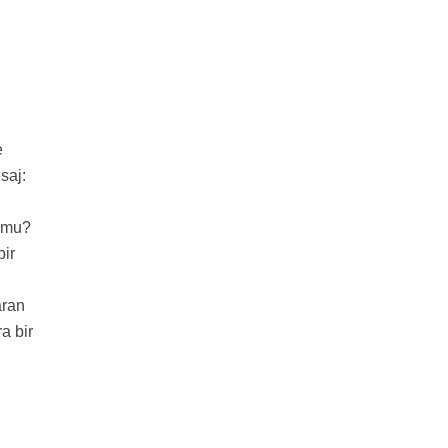
e
saj:
r mu?
bir
aran
a bir