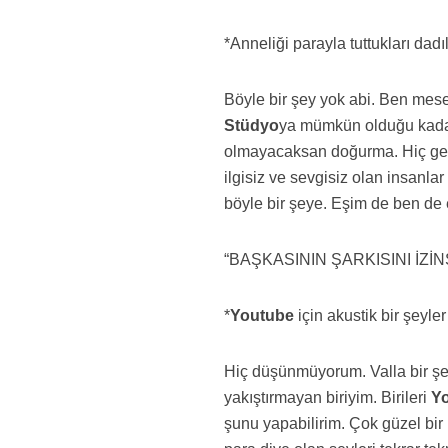
*Anneliği parayla tuttukları dad
Böyle bir şey yok abi. Ben mes
Stüdyo
ya mümkün olduğu kada
olmayacaksan doğurma. Hiç geti
ilgisiz ve sevgisiz olan insanl
böyle bir şeye. Eşim de ben de 
“BAŞKASININ ŞARKISINI İZİ
*
Youtube
için akustik bir şey
Hiç düşünmüyorum. Valla bir şe
yakıştırmayan biriyim. Birileri
Y
şunu yapabilirim. Çok güzel bir 