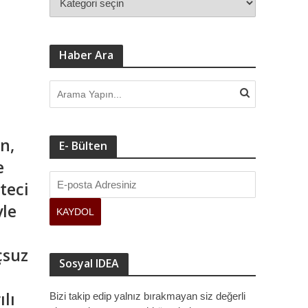
Haber Ara
n,
E- Bülten
e
teci
yle
çsuz
Sosyal IDEA
lı
Bizi takip edip yalnız bırakmayan siz değerli