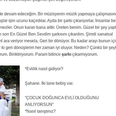
ilde devam edeceğim. Bir müzisyenin müzik yapmaya çalışması
lar ipin ucunu kaçırdılar. Ayda bir şarkı çıkarıyorlar. İnsanlar b
zler. Onun kararı bana aittir. Üreten benim. Güzel bir şey yap
n son En Güzel Ben Sevdim şarkısını çıkardım. Şimdi sanatsal
ıl ara veriyor mesela. Geri bir dönüyor. Bu kadar arayı bunun iç
r ki geri dönüşlerim her zaman iyi oluyor. Neden? Çünkü bir şeyl
orum. Biriktiriyorum. Param bitince
şarkı
çıkarmıyorum.
*Evlilik nasıl gidiyor?
Şahane. İki tane bebiş var.
“ÇOCUK DOĞUNCA EVLİ OLDUĞUNU
ANLIYORSUN”
*Nasıl tanıştınız?