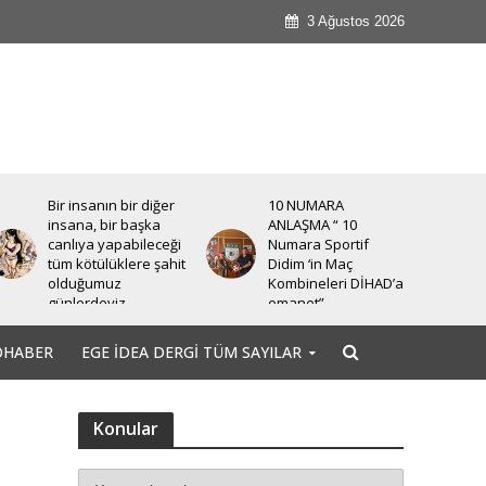
3 Ağustos 2026
10 NUMARA
Türkiye İşçi Partisi
ANLAŞMA “ 10
düzenlediği bir basın
Numara Sportif
toplantısı ile Halk için
Didim ‘in Maç
Ekonomi Paketi’ni
Kombineleri DİHAD’a
basına ve
emanet”
kamuoyuna sundu.
OHABER
EGE İDEA DERGI TÜM SAYILAR
Konular