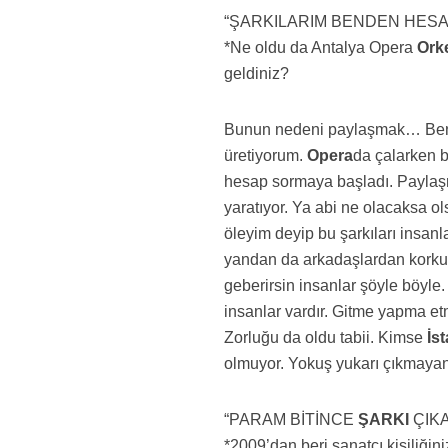
“ŞARKILARIM BENDEN HESA
*Ne oldu da Antalya Opera
Ork
geldiniz?
Bunun nedeni paylaşmak… Ben k
üretiyorum.
Opera
da çalarken b
hesap sormaya başladı. Paylaşm
yaratıyor. Ya abi ne olacaksa o
öleyim deyip bu şarkıları insan
yandan da arkadaşlardan korkun
geberirsin insanlar şöyle böyle
insanlar vardır. Gitme yapma et
Zorluğu da oldu tabii. Kimse
İs
olmuyor. Yokuş yukarı çıkmayan 
“PARAM BİTİNCE
ŞARKI
ÇIK
*2009’dan beri sanatçı kişiliği