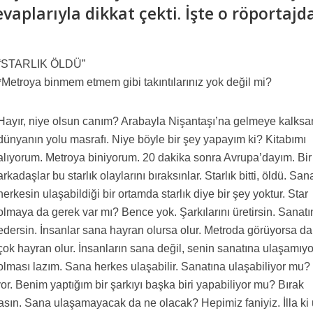
aplarıyla dikkat çekti. İşte o röportajd
“STARLIK ÖLDÜ”
*Metroya binmem etmem gibi takıntılarınız yok değil mi?
Hayır, niye olsun canım? Arabayla Nişantaşı’na gelmeye kalks
dünyanın yolu masrafı. Niye böyle bir şey yapayım ki? Kitabımı
alıyorum. Metroya biniyorum. 20 dakika sonra Avrupa’dayım. Bir
arkadaşlar bu starlık olaylarını bıraksınlar. Starlık bitti, öldü. San
herkesin ulaşabildiği bir ortamda starlık diye bir şey yoktur. Star
olmaya da gerek var mı? Bence yok. Şarkılarını üretirsin. Sanatın
edersin. İnsanlar sana hayran olursa olur. Metroda görüyorsa d
çok hayran olur. İnsanların sana değil, senin sanatına ulaşamıyo
olması lazım. Sana herkes ulaşabilir. Sanatına ulaşabiliyor mu?
yor. Benim yaptığım bir şarkıyı başka biri yapabiliyor mu? Bırak
sın. Sana ulaşamayacak da ne olacak? Hepimiz faniyiz. İlla ki u