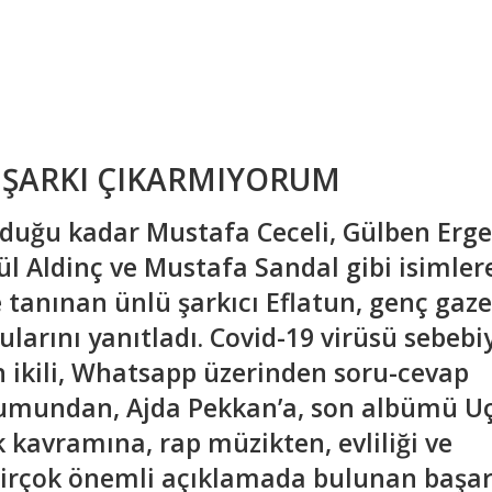
 ŞARKI ÇIKARMIYORUM
olduğu kadar Mustafa Ceceli, Gülben Erge
l Aldinç ve Mustafa Sandal gibi isimler
e tanınan ünlü şarkıcı Eflatun, genç gaze
ularını yanıtladı. Covid-19 virüsü sebebi
 ikili, Whatsapp üzerinden soru-cevap
rumundan, Ajda Pekkan’a, son albümü U
k kavramına, rap müzikten, evliliği ve
irçok önemli açıklamada bulunan başarı