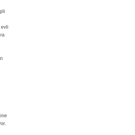
ili
evli
nra
en
sine
or.