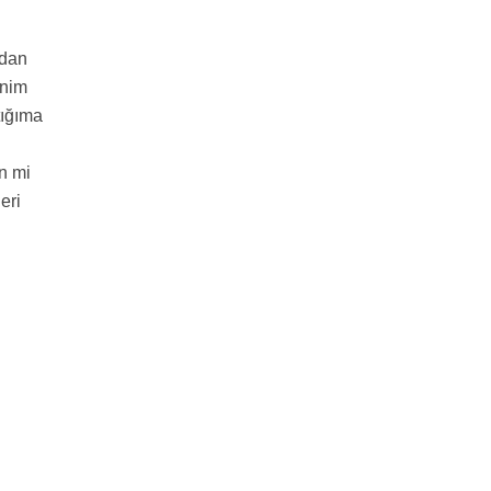
ndan
enim
tığıma
in mi
eri