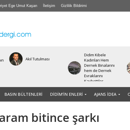
riyet Ege Umut Kaşan
İletişim
Gizlilik Bildirimi
Didim Kibele
Bir insanın bir diğer
Kadınları Hem
insana, bir başka
Dernek Binalarını
canlıya yapabileceği
hem de Dernek
tüm kötülüklere şahit
Evraklarını
olduğumuz
Kaybettiler.
günlerdeyiz.
BASIN BÜLTENLERI
DIDIM’IN ENLERI
AJANS İDEA
aram bitince şarkı