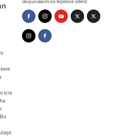
okuyucularımıza teşekkür ederiz.
an
am
 kere
a
ı icra
aha
r
 Bu
laşır.