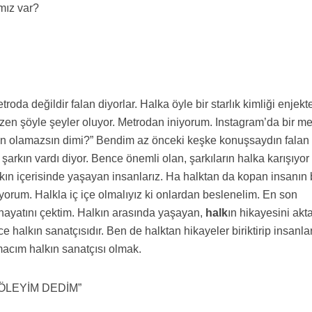
mız var?
oda değildir falan diyorlar. Halka öyle bir starlık kimliği enjekt
azen şöyle şeyler oluyor. Metrodan iniyorum. Instagram’da bir me
en olamazsın dimi?” Bendim az önceki keşke konuşsaydın falan
şarkın vardı diyor. Bence önemli olan, şarkıların halka karışıyo
lkın içerisinde yaşayan insanlarız. Ha halktan da kopan insanın 
orum. Halkla iç içe olmalıyız ki onlardan beslenelim. En son
hayatını çektim. Halkın arasında yaşayan,
halk
ın hikayesini akt
e halkın sanatçısıdır. Ben de halktan hikayeler biriktirip insanlar
acım halkın sanatçısı olmak.
 ÖLEYİM DEDİM”