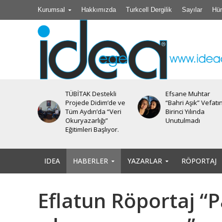
Kurumsal
Hakkımızda
Turkcell Dergilik
Sayılar
Hür
stekli
Efsane Muhtar
Akıl Tutulması
im’de ve
“Bahri Aşık” Vefatının
a “Veri
Birinci Yılında
ğı”
Unutulmadı
şlıyor.
IDEA
HABERLER
YAZARLAR
RÖPORTAJ
Eflatun Röportaj “P