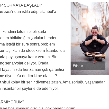
P SORMAYA BAŞLADI”
estra
sı’ndan istifa edip İstanbul’a
endimi bildim bileli şarkı
enim biriktirdiğim şarkılar benden
a isteği bir süre sonra problem
lsun açlıktan da öleceksem İstanbul’da
larla paylaşmaya karar verdim. Bir
ç senaryolar geliyor. Orada
Eflatun
. Hayatımızda her zaman çok garantici
me diyen. Ya dedim ki ne olabilir?
tanbul
kolay bir şehir diyemez zaten. Ama zorluğu yaşamadan
insanlar bir şeyler elde edemiyor.
ARMIYORUM”
nizi ve bozulmayan çizginizi çok beğeniyorum.