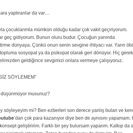
ılara yaptıranlar da var…
ela çocuklarımla mümkün olduğu kadar çok vakit geçiriyorum.
r geç gidiyorum. Bunun oluru budur. Çocuğun yanında
rme dünyaya. Çünkü onun senin sevgine ihtiyacı var. Yarın öb
ar topluma sosyopat ya da psikopat olarak geri dönüyor. Hiç gere
elimizden geldiğince sevgimizi onlara vermeye çalışıyoruz.
NSİZ SÖYLEMEM”
ler düşünmüyor musunuz?
y söyleyeyim mi? Ben ezberleri son derece yanlış bulan ve ke
outube
’dan çok para kazanıyor diye ben de aynısını yapamam.
konsept geliştiririm. Farklı bir şey bulursam yaparım. Kalkıp da s