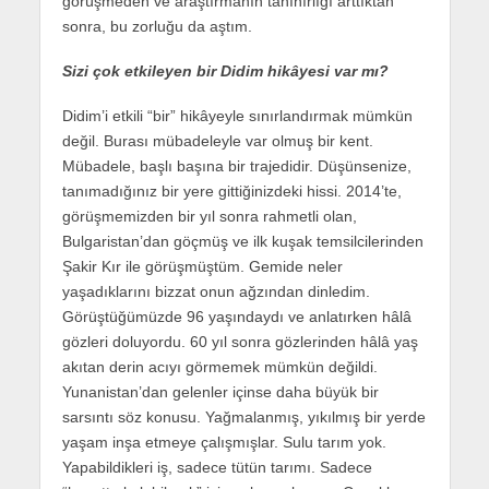
görüşmeden ve araştırmanın tanınırlığı arttıktan
sonra, bu zorluğu da aştım.
Sizi çok etkileyen bir Didim hikâyesi var mı?
Didim’i etkili “bir” hikâyeyle sınırlandırmak mümkün
değil. Burası mübadeleyle var olmuş bir kent.
Mübadele, başlı başına bir trajedidir. Düşünsenize,
tanımadığınız bir yere gittiğinizdeki hissi. 2014’te,
görüşmemizden bir yıl sonra rahmetli olan,
Bulgaristan’dan göçmüş ve ilk kuşak temsilcilerinden
Şakir Kır ile görüşmüştüm. Gemide neler
yaşadıklarını bizzat onun ağzından dinledim.
Görüştüğümüzde 96 yaşındaydı ve anlatırken hâlâ
gözleri doluyordu. 60 yıl sonra gözlerinden hâlâ yaş
akıtan derin acıyı görmemek mümkün değildi.
Yunanistan’dan gelenler içinse daha büyük bir
sarsıntı söz konusu. Yağmalanmış, yıkılmış bir yerde
yaşam inşa etmeye çalışmışlar. Sulu tarım yok.
Yapabildikleri iş, sadece tütün tarımı. Sadece