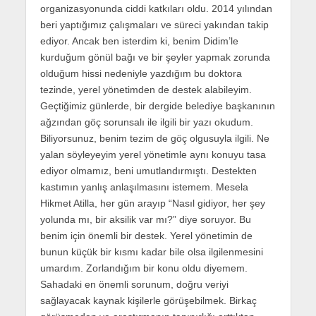
organizasyonunda ciddi katkıları oldu. 2014 yılından
beri yaptığımız çalışmaları ve süreci yakından takip
ediyor. Ancak ben isterdim ki, benim Didim’le
kurduğum gönül bağı ve bir şeyler yapmak zorunda
olduğum hissi nedeniyle yazdığım bu doktora
tezinde, yerel yönetimden de destek alabileyim.
Geçtiğimiz günlerde, bir dergide belediye başkanının
ağzından göç sorunsalı ile ilgili bir yazı okudum.
Biliyorsunuz, benim tezim de göç olgusuyla ilgili. Ne
yalan söyleyeyim yerel yönetimle aynı konuyu tasa
ediyor olmamız, beni umutlandırmıştı. Destekten
kastımın yanlış anlaşılmasını istemem. Mesela
Hikmet Atilla, her gün arayıp “Nasıl gidiyor, her şey
yolunda mı, bir aksilik var mı?” diye soruyor. Bu
benim için önemli bir destek. Yerel yönetimin de
bunun küçük bir kısmı kadar bile olsa ilgilenmesini
umardım. Zorlandığım bir konu oldu diyemem.
Sahadaki en önemli sorunum, doğru veriyi
sağlayacak kaynak kişilerle görüşebilmek. Birkaç