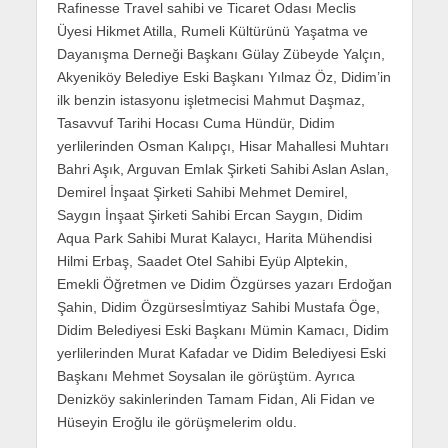
Rafinesse Travel sahibi ve Ticaret Odası Meclis
Üyesi Hikmet Atilla, Rumeli Kültürünü Yaşatma ve
Dayanışma Derneği Başkanı Gülay Zübeyde Yalçın,
Akyeniköy Belediye Eski Başkanı Yılmaz Öz, Didim’in
ilk benzin istasyonu işletmecisi Mahmut Daşmaz,
Tasavvuf Tarihi Hocası Cuma Hündür, Didim
yerlilerinden Osman Kalıpçı, Hisar Mahallesi Muhtarı
Bahri Aşık, Arguvan Emlak Şirketi Sahibi Aslan Aslan,
Demirel İnşaat Şirketi Sahibi Mehmet Demirel,
Saygın İnşaat Şirketi Sahibi Ercan Saygın, Didim
Aqua Park Sahibi Murat Kalaycı, Harita Mühendisi
Hilmi Erbaş, Saadet Otel Sahibi Eyüp Alptekin,
Emekli Öğretmen ve Didim Özgürses yazarı Erdoğan
Şahin, Didim Özgürsesİmtiyaz Sahibi Mustafa Öge,
Didim Belediyesi Eski Başkanı Mümin Kamacı, Didim
yerlilerinden Murat Kafadar ve Didim Belediyesi Eski
Başkanı Mehmet Soysalan ile görüştüm. Ayrıca
Denizköy sakinlerinden Tamam Fidan, Ali Fidan ve
Hüseyin Eroğlu ile görüşmelerim oldu.