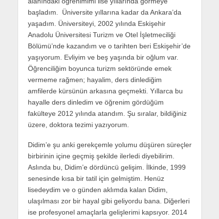
alanındaki öğrenimimi lise yıllarında görmeye
başladım. Üniversite yıllarına kadar da Ankara’da
yaşadım. Üniversiteyi, 2002 yılında Eskişehir
Anadolu Üniversitesi Turizm ve Otel İşletmeciliği
Bölümü’nde kazandım ve o tarihten beri Eskişehir’de
yaşıyorum. Evliyim ve beş yaşında bir oğlum var.
Öğrenciliğim boyunca turizm sektöründe emek
vermeme rağmen; hayalim, ders dinlediğim
amfilerde kürsünün arkasına geçmekti. Yıllarca bu
hayalle ders dinledim ve öğrenim gördüğüm
fakülteye 2012 yılında atandım. Şu sıralar, bildiğiniz
üzere, doktora tezimi yazıyorum.
Didim’e şu anki gerekçemle yolumu düşüren süreçler
birbirinin içine geçmiş şekilde ilerledi diyebilirim.
Aslında bu, Didim’e dördüncü gelişim. İlkinde, 1999
senesinde kısa bir tatil için gelmiştim. Henüz
lisedeydim ve o günden aklımda kalan Didim,
ulaşılması zor bir hayal gibi geliyordu bana. Diğerleri
ise profesyonel amaçlarla gelişlerimi kapsıyor. 2014