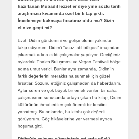
hazırlanan Mübadil lezzetler diye yine sözlü tarih
araştırması kıvamında özel bir kitap çıktı.
İncelemeye bakmaya fırsatınız oldu mu? Sizin
elinize geçti mi?
Evet, Didim gündemini ve gelişmelerini yakından
takip ediyorum. Didim’i “ucuz tatil bölgesi” imajından
çıkarmak adına ciddi çalışmalar yapılıyor. Geçtiğimiz
aylardaki Thales Buluşması ve Vegan Festivali bölge
adına umut verici. Bunlar aynı zamanda, Didim’in
farklı değerlerini meraklısına sunmak için güzel
fırsatlar. Sözünü ettiğiniz çalışmadan da haberdarım.
Aylar süren ve çok büyük bir emek verilen bir saha
çalışmasının sonucunda ortaya çıkan bu kitap, Didim
kültürünün ihmal edilen çok önemli bir kesitini
yansıtmış. Bu anlamda, bu kitabı çok değerli
görüyorum. Göç hikâyelerine yer vermesi ayrıca
hoşuma gitti.
Didim’de çalışma sürecinizde art arda güçlü