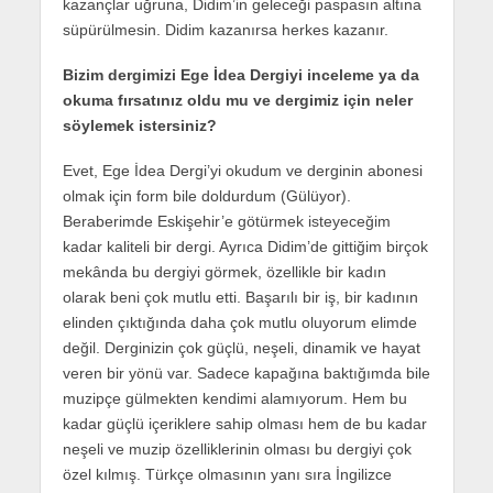
kazançlar uğruna, Didim’in geleceği paspasın altına
süpürülmesin. Didim kazanırsa herkes kazanır.
Bizim dergimizi Ege İdea Dergiyi inceleme ya da
okuma fırsatınız oldu mu ve dergimiz için neler
söylemek istersiniz?
Evet, Ege İdea Dergi’yi okudum ve derginin abonesi
olmak için form bile doldurdum (Gülüyor).
Beraberimde Eskişehir’e götürmek isteyeceğim
kadar kaliteli bir dergi. Ayrıca Didim’de gittiğim birçok
mekânda bu dergiyi görmek, özellikle bir kadın
olarak beni çok mutlu etti. Başarılı bir iş, bir kadının
elinden çıktığında daha çok mutlu oluyorum elimde
değil. Derginizin çok güçlü, neşeli, dinamik ve hayat
veren bir yönü var. Sadece kapağına baktığımda bile
muzipçe gülmekten kendimi alamıyorum. Hem bu
kadar güçlü içeriklere sahip olması hem de bu kadar
neşeli ve muzip özelliklerinin olması bu dergiyi çok
özel kılmış. Türkçe olmasının yanı sıra İngilizce