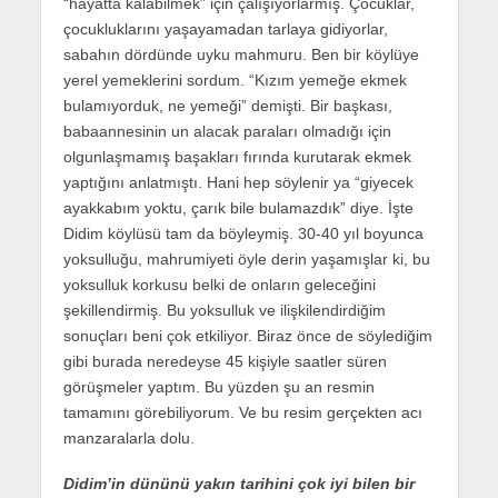
“hayatta kalabilmek” için çalışıyorlarmış. Çocuklar,
çocukluklarını yaşayamadan tarlaya gidiyorlar,
sabahın dördünde uyku mahmuru. Ben bir köylüye
yerel yemeklerini sordum. “Kızım yemeğe ekmek
bulamıyorduk, ne yemeği” demişti. Bir başkası,
babaannesinin un alacak paraları olmadığı için
olgunlaşmamış başakları fırında kurutarak ekmek
yaptığını anlatmıştı. Hani hep söylenir ya “giyecek
ayakkabım yoktu, çarık bile bulamazdık” diye. İşte
Didim köylüsü tam da böyleymiş. 30-40 yıl boyunca
yoksulluğu, mahrumiyeti öyle derin yaşamışlar ki, bu
yoksulluk korkusu belki de onların geleceğini
şekillendirmiş. Bu yoksulluk ve ilişkilendirdiğim
sonuçları beni çok etkiliyor. Biraz önce de söylediğim
gibi burada neredeyse 45 kişiyle saatler süren
görüşmeler yaptım. Bu yüzden şu an resmin
tamamını görebiliyorum. Ve bu resim gerçekten acı
manzaralarla dolu.
Didim’in dününü yakın tarihini çok iyi bilen bir