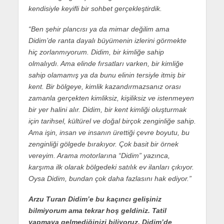
kendisiyle keyifli bir sohbet gerçekleştirdik.
“Ben şehir plancısı ya da mimar değilim ama
Didim’de ranta dayalı büyümenin izlerini görmekte
hiç zorlanmıyorum. Didim, bir kimliğe sahip
olmalıydı. Ama elinde fırsatları varken, bir kimliğe
sahip olamamış ya da bunu elinin tersiyle itmiş bir
kent. Bir bölgeye, kimlik kazandırmazsanız orası
zamanla gerçekten kimliksiz, kişiliksiz ve istenmeyen
bir yer halini alır. Didim, bir kent kimliği oluşturmak
için tarihsel, kültürel ve doğal birçok zenginliğe sahip.
Ama işin, insan ve insanın ürettiği çevre boyutu, bu
zenginliği gölgede bırakıyor. Çok basit bir örnek
vereyim. Arama motorlarına “Didim” yazınca,
karşıma ilk olarak bölgedeki satılık ev ilanları çıkıyor.
Oysa Didim, bundan çok daha fazlasını hak ediyor.”
Arzu Turan Didim’e bu kaçıncı gelişiniz
bilmiyorum ama tekrar hoş geldiniz. Tatil
yapmaya gelmediğinizi biliyoruz. Didim’de