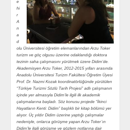
e
hi
r
A
n
a
d
olu Üniversitesi öğretim elemanlarından Arzu Toker
turizm ve göç olgusu üzerine odaklandığı doktora
tezinin saha çalışmasını yürütmek üzere Didim’de.
Akademisyen Arzu Toker, 2012-2015 yılları arasında
Anadolu Üniversitesi Turizm Fakültesi Öğretim Üyesi
Prof. Dr. Nazmi Kozak koordinatörlüğünde yürütülen
“Türkiye Turizmi Sözlü Tarih Projesi” adlı çalışmanın
içinde yer almasıyla Didim’le ilgili ilk akademik
çalışmalarına başladı. Söz konusu projede “İkinci
Hayatların Kenti: Didim” başlıklı bir kitap bölümü yer
alıyor. Üç yıldır Didim üzerine yaptığı çalışmalar
nedeniyle, onlarca görüşme yapan Arzu Toker’ın
Didim’le ilgili görüşme ve gözlem notlarına dair