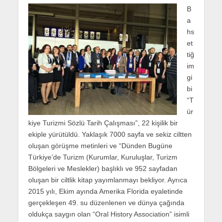
B
a
hs
et
tiğ
im
gi
bi
“T
ür
kiye Turizmi Sözlü Tarih Çalışması”, 22 kişilik bir
ekiple yürütüldü. Yaklaşık 7000 sayfa ve sekiz ciltten
oluşan görüşme metinleri ve “Dünden Bugüne
Türkiye’de Turizm (Kurumlar, Kuruluşlar, Turizm
Bölgeleri ve Meslekler) başlıklı ve 952 sayfadan
oluşan bir ciltlik kitap yayımlanmayı bekliyor. Ayrıca
2015 yılı, Ekim ayında Amerika Florida eyaletinde
gerçekleşen 49. su düzenlenen ve dünya çağında
oldukça saygın olan “Oral History Association” isimli