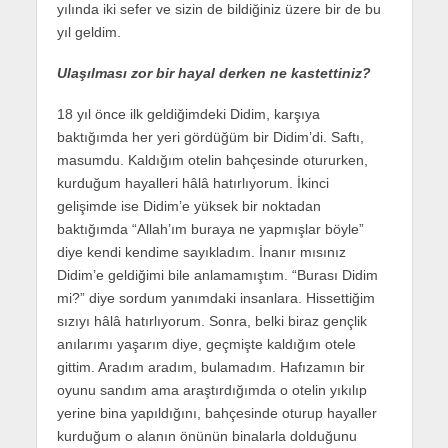
yılında iki sefer ve sizin de bildiğiniz üzere bir de bu
yıl geldim.
Ulaşılması zor bir hayal derken ne kastettiniz?
18 yıl önce ilk geldiğimdeki Didim, karşıya
baktığımda her yeri gördüğüm bir Didim’di. Saftı,
masumdu. Kaldığım otelin bahçesinde otururken,
kurduğum hayalleri hâlâ hatırlıyorum. İkinci
gelişimde ise Didim’e yüksek bir noktadan
baktığımda “Allah’ım buraya ne yapmışlar böyle”
diye kendi kendime sayıkladım. İnanır mısınız
Didim’e geldiğimi bile anlamamıştım. “Burası Didim
mi?” diye sordum yanımdaki insanlara. Hissettiğim
sızıyı hâlâ hatırlıyorum. Sonra, belki biraz gençlik
anılarımı yaşarım diye, geçmişte kaldığım otele
gittim. Aradım aradım, bulamadım. Hafızamın bir
oyunu sandım ama araştırdığımda o otelin yıkılıp
yerine bina yapıldığını, bahçesinde oturup hayaller
kurduğum o alanın önünün binalarla dolduğunu