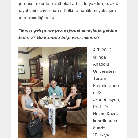
görünce, üzüntüm katbekat arttı. Bu yüzden, uzak bir
hayal gibi geliyor bana. Belki romantik bir yaklaşım
ama hissettiğim bu.
“İkinci gelişimde profesyonel amaçlarla geldim”
dediniz? Bu konuda bilgi verir misiniz?
A.T.:2012
yılında
Anadolu
Üniversitesi
Turizm
Fakültesi’nde
n 22
akademisyen,
Prof. Dr.
Nazmi Kozak
koordinatörlü
ğünde
“Türkiye