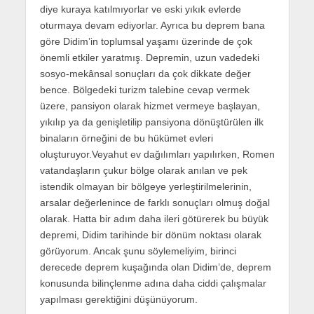
diye kuraya katılmıyorlar ve eski yıkık evlerde
oturmaya devam ediyorlar. Ayrıca bu deprem bana
göre Didim’in toplumsal yaşamı üzerinde de çok
önemli etkiler yaratmış. Depremin, uzun vadedeki
sosyo-mekânsal sonuçları da çok dikkate değer
bence. Bölgedeki turizm talebine cevap vermek
üzere, pansiyon olarak hizmet vermeye başlayan,
yıkılıp ya da genişletilip pansiyona dönüştürülen ilk
binaların örneğini de bu hükümet evleri
oluşturuyor.Veyahut ev dağılımları yapılırken, Romen
vatandaşların çukur bölge olarak anılan ve pek
istendik olmayan bir bölgeye yerleştirilmelerinin,
arsalar değerlenince de farklı sonuçları olmuş doğal
olarak. Hatta bir adım daha ileri götürerek bu büyük
depremi, Didim tarihinde bir dönüm noktası olarak
görüyorum. Ancak şunu söylemeliyim, birinci
derecede deprem kuşağında olan Didim’de, deprem
konusunda bilinçlenme adına daha ciddi çalışmalar
yapılması gerektiğini düşünüyorum.