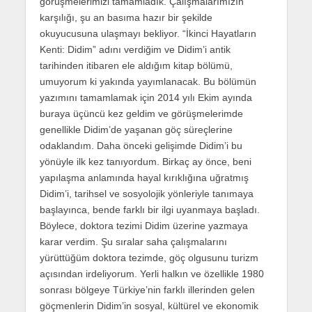
görüşmelerimizi tamamladık. Çalışmalarımızın
karşılığı, şu an basıma hazır bir şekilde
okuyucusuna ulaşmayı bekliyor. “İkinci Hayatların
Kenti: Didim” adını verdiğim ve Didim’i antik
tarihinden itibaren ele aldığım kitap bölümü,
umuyorum ki yakında yayımlanacak. Bu bölümün
yazımını tamamlamak için 2014 yılı Ekim ayında
buraya üçüncü kez geldim ve görüşmelerimde
genellikle Didim’de yaşanan göç süreçlerine
odaklandım. Daha önceki gelişimde Didim’i bu
yönüyle ilk kez tanıyordum. Birkaç ay önce, beni
yapılaşma anlamında hayal kırıklığına uğratmış
Didim’i, tarihsel ve sosyolojik yönleriyle tanımaya
başlayınca, bende farklı bir ilgi uyanmaya başladı.
Böylece, doktora tezimi Didim üzerine yazmaya
karar verdim. Şu sıralar saha çalışmalarını
yürüttüğüm doktora tezimde, göç olgusunu turizm
açısından irdeliyorum. Yerli halkın ve özellikle 1980
sonrası bölgeye Türkiye’nin farklı illerinden gelen
göçmenlerin Didim’in sosyal, kültürel ve ekonomik