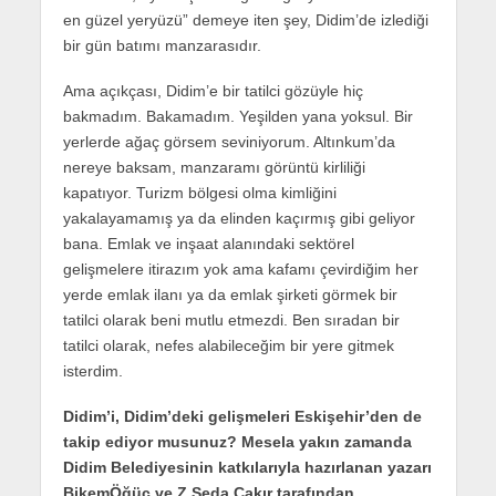
en güzel yeryüzü” demeye iten şey, Didim’de izlediği
bir gün batımı manzarasıdır.
Ama açıkçası, Didim’e bir tatilci gözüyle hiç
bakmadım. Bakamadım. Yeşilden yana yoksul. Bir
yerlerde ağaç görsem seviniyorum. Altınkum’da
nereye baksam, manzaramı görüntü kirliliği
kapatıyor. Turizm bölgesi olma kimliğini
yakalayamamış ya da elinden kaçırmış gibi geliyor
bana. Emlak ve inşaat alanındaki sektörel
gelişmelere itirazım yok ama kafamı çevirdiğim her
yerde emlak ilanı ya da emlak şirketi görmek bir
tatilci olarak beni mutlu etmezdi. Ben sıradan bir
tatilci olarak, nefes alabileceğim bir yere gitmek
isterdim.
Didim’i, Didim’deki gelişmeleri Eskişehir’den de
takip ediyor musunuz? Mesela yakın zamanda
Didim Belediyesinin katkılarıyla hazırlanan yazarı
BikemÖğüç ve Z.Seda Çakır tarafından