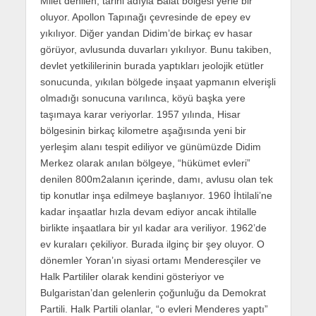
Milet denilen, tarihi adıyla Balat bölgesi yerle bir
oluyor. Apollon Tapınağı çevresinde de epey ev
yıkılıyor. Diğer yandan Didim’de birkaç ev hasar
görüyor, avlusunda duvarları yıkılıyor. Bunu takiben,
devlet yetkililerinin burada yaptıkları jeolojik etütler
sonucunda, yıkılan bölgede inşaat yapmanın elverişli
olmadığı sonucuna varılınca, köyü başka yere
taşımaya karar veriyorlar. 1957 yılında, Hisar
bölgesinin birkaç kilometre aşağısında yeni bir
yerleşim alanı tespit ediliyor ve günümüzde Didim
Merkez olarak anılan bölgeye, “hükümet evleri”
denilen 800m2alanın içerinde, damı, avlusu olan tek
tip konutlar inşa edilmeye başlanıyor. 1960 İhtilali’ne
kadar inşaatlar hızla devam ediyor ancak ihtilalle
birlikte inşaatlara bir yıl kadar ara veriliyor. 1962’de
ev kuraları çekiliyor. Burada ilginç bir şey oluyor. O
dönemler Yoran’ın siyasi ortamı Menderesçiler ve
Halk Partililer olarak kendini gösteriyor ve
Bulgaristan’dan gelenlerin çoğunluğu da Demokrat
Partili. Halk Partili olanlar, “o evleri Menderes yaptı”