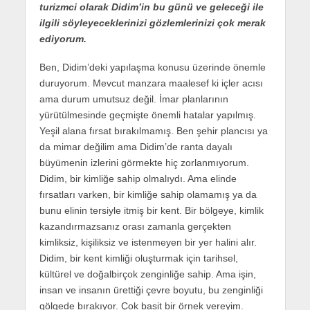
turizmci olarak Didim’in bu günü ve geleceği ile
ilgili söyleyeceklerinizi gözlemlerinizi çok merak
ediyorum.
Ben, Didim’deki yapılaşma konusu üzerinde önemle
duruyorum. Mevcut manzara maalesef ki içler acısı
ama durum umutsuz değil. İmar planlarının
yürütülmesinde geçmişte önemli hatalar yapılmış.
Yeşil alana fırsat bırakılmamış. Ben şehir plancısı ya
da mimar değilim ama Didim’de ranta dayalı
büyümenin izlerini görmekte hiç zorlanmıyorum.
Didim, bir kimliğe sahip olmalıydı. Ama elinde
fırsatları varken, bir kimliğe sahip olamamış ya da
bunu elinin tersiyle itmiş bir kent. Bir bölgeye, kimlik
kazandırmazsanız orası zamanla gerçekten
kimliksiz, kişiliksiz ve istenmeyen bir yer halini alır.
Didim, bir kent kimliği oluşturmak için tarihsel,
kültürel ve doğalbirçok zenginliğe sahip. Ama işin,
insan ve insanın ürettiği çevre boyutu, bu zenginliği
gölgede bırakıyor. Çok basit bir örnek vereyim.