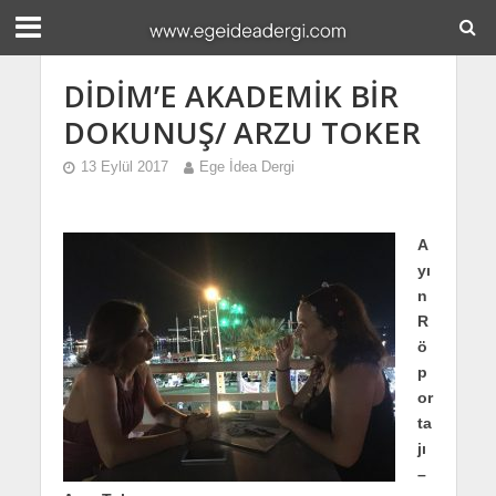
DİDİM’E AKADEMİK BİR
DOKUNUŞ/ ARZU TOKER
13 Eylül 2017
Ege İdea Dergi
A
yı
n
R
ö
p
or
ta
jı
–