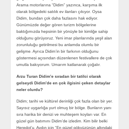
Arama motorlarına “Didim” yazınca, karşıma ilk
olarak bölgedeki satılık ev ilanları çıkıyor. Oysa
Didim, bundan çok daha fazlasını hak ediyor.
Günümüzde değer gören turizm bölgelerine
baktığımızda hepsinin bir yönüyle bir kimliğe sahip
olduğunu görüyoruz. Yeni imar planlarında yeşil alan
zorunluluğu getirilmesi bu anlamda olumlu bir
gelişme. Ayrıca Didim’in bir farkının olduğunu
göstermesi açısından düzenlenen festivallere de çok
umutla bakıyorum. Umarım katlanarak çoğalır.
Arzu Turan Didim’e sıradan bir tatilci olarak
gelseydi Didim’de en çok ilgisini çeken detaylar
neler olurdu?
Didim; tarihi ve kültürel derinliği çok fazla olan bir yer.
Sayısız uygarlığa yurt olmuş bir bölge. Bunların yanı
sıra harika bir denizi ve muhteşem koyları var. En
güzel gün batımını Didim’de izledim. Kim bilir belki
Heredot’u, Aydın için “En güzel gökyüzünün altındaki