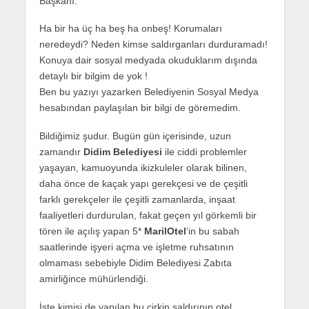
Başkanı.
Ha bir ha üç ha beş ha onbeş! Korumaları
neredeydi? Neden kimse saldırganları durduramadı!
Konuya dair sosyal medyada okuduklarım dışında
detaylı bir bilgim de yok !
Ben bu yazıyı yazarken Belediyenin Sosyal Medya
hesabından paylaşılan bir bilgi de göremedim.
Bildiğimiz şudur. Bugün gün içerisinde, uzun
zamandır
Didim Belediyesi
ile ciddi problemler
yaşayan, kamuoyunda ikizkuleler olarak bilinen,
daha önce de kaçak yapı gerekçesi ve de çeşitli
farklı gerekçeler ile çeşitli zamanlarda, inşaat
faaliyetleri durdurulan, fakat geçen yıl görkemli bir
tören ile açılış yapan 5*
MarilOtel
‘in bu sabah
saatlerinde işyeri açma ve işletme ruhsatının
olmaması sebebiyle Didim Belediyesi Zabıta
amirliğince mühürlendiği.
İşte kimisi de yapılan bu çirkin saldırının otel