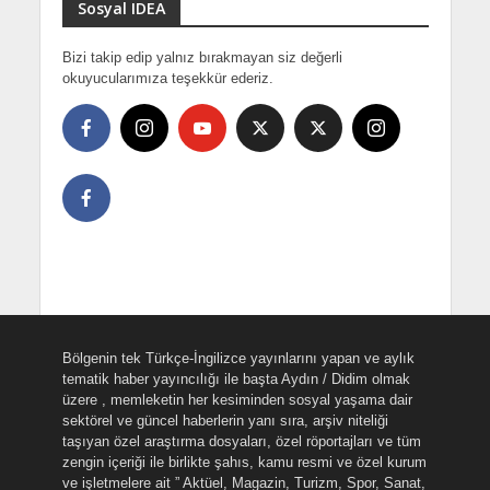
Sosyal IDEA
Bizi takip edip yalnız bırakmayan siz değerli
okuyucularımıza teşekkür ederiz.
Bölgenin tek Türkçe-İngilizce yayınlarını yapan ve aylık
tematik haber yayıncılığı ile başta Aydın / Didim olmak
üzere , memleketin her kesiminden sosyal yaşama dair
sektörel ve güncel haberlerin yanı sıra, arşiv niteliği
taşıyan özel araştırma dosyaları, özel röportajları ve tüm
zengin içeriği ile birlikte şahıs, kamu resmi ve özel kurum
ve işletmelere ait ” Aktüel, Magazin, Turizm, Spor, Sanat,