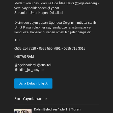
Moda ” konu başlıkları ile Ege İdea Dergi (@egeideadergi)
yerel yayıncılık önderliği yapar.
Sorumlu : Umut Kaşan @dualiteli
Didim’den yayın yapan Ege İdea Dergi’nin imtiyaz sahibi
Umut Kaşan olup her sayısında özel araştırmalar ve
kendi özel haberlerini yapan örnek bir şehir dergisidir.
TEL:
0535 514 7828 • 0538 550 7891 • 0535 715 3015
INSTAGRAM
@egeideadergi @dualiteli
@didim_jet_sosyete
Daha Detaylı Bilgi Al
Son Yayınlananlar
Didim Belediyesi’nde TİS Töreni