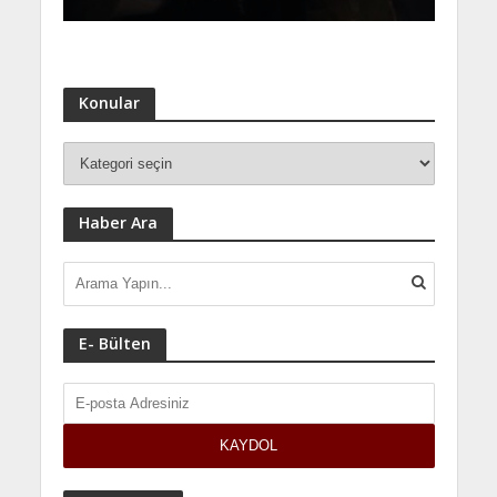
Konular
Haber Ara
E- Bülten