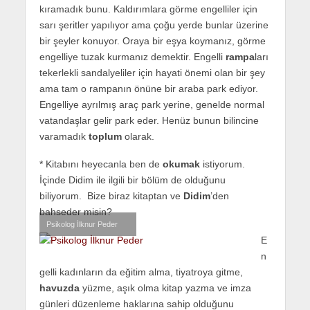
kıramadık bunu. Kaldırımlara görme engelliler için
sarı şeritler yapılıyor ama çoğu yerde bunlar üzerine
bir şeyler konuyor. Oraya bir eşya koymanız, görme
engelliye tuzak kurmanız demektir. Engelli
rampa
ları
tekerlekli sandalyeliler için hayati önemi olan bir şey
ama tam o rampanın önüne bir araba park ediyor.
Engelliye ayrılmış araç park yerine, genelde normal
vatandaşlar gelir park eder. Henüz bunun bilincine
varamadık
toplum
olarak.
* Kitabını heyecanla ben de
okumak
istiyorum.
İçinde Didim ile ilgili bir bölüm de olduğunu
biliyorum. Bize biraz kitaptan ve
Didim
’den
bahseder misin?
Psikolog İlknur Peder
E
n
gelli kadınların da eğitim alma, tiyatroya gitme,
havuzda
yüzme, aşık olma kitap yazma ve imza
günleri düzenleme haklarına sahip olduğunu