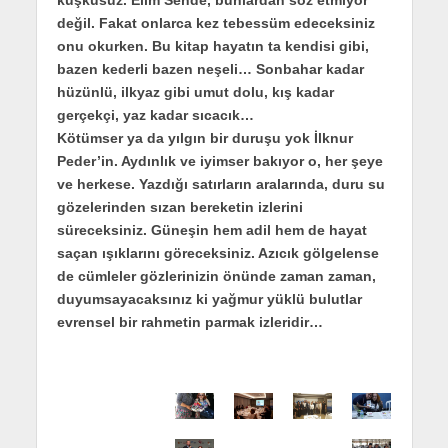
kuşkusuz. Elim Sende, bunlardan söz etmiyor
değil. Fakat onlarca kez tebessüm edeceksiniz
onu okurken. Bu kitap hayatın ta kendisi gibi,
bazen kederli bazen neşeli… Sonbahar kadar
hüzünlü, ilkyaz gibi umut dolu, kış kadar
gerçekçi, yaz kadar sıcacık…
Kötümser ya da yılgın bir duruşu yok İlknur
Peder’in. Aydınlık ve iyimser bakıyor o, her şeye
ve herkese. Yazdığı satırların aralarında, duru su
gözelerinden sızan bereketin izlerini
süreceksiniz. Güneşin hem adil hem de hayat
saçan ışıklarını göreceksiniz. Azıcık gölgelense
de cümleler gözlerinizin önünde zaman zaman,
duyumsayacaksınız ki yağmur yüklü bulutlar
evrensel bir rahmetin parmak izleridir…