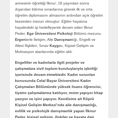
annesinin öğrettiği İlknur; 18 yaşından sonra
dışarıdan bitirme sınavlarına girerek ilk ve orta
öğretim diplomasını almasının ardından açık öğretim
lisesinden mezun olmuştur. Eğitim hayatına
hayalindeki işi hedefleyerek devam eden İlknur
Peder,
Ege Üniversitesi
Psikoloji
Bölümü mezunu.
Ergen
lerle İletişim, Aile
Danışman
lığı, Engelli ve
Ailesi İlişkileri, Sınav
Kaygı
sı, Kişisel Gelişim ve
Motivasyon alanlarında eğitim aldı.
Engelliler ve kadınlarla ilgili projeler ve
çalışmalara sivil toplum kuruluşlarıyla işbirliği
içerisinde devam etmektedir. Kadın sorunları
konusunda Celal Bayar Üniversitesi Kadın
Çalışmaları Bölümünde yüksek lisans öğrencisi,
tiyatro çalışmalarına katılıyor, resim yapıyor kitap
yazıyor ve işini yapıyor. Kendisine ait Köprü
Kişisel Gelişim Merkezi’nde aile danışmanlığı,
evlilik ve psikolojik danışmanlık yapan İlknur
Peder, kişisel gelişim, ilişkiler ve hayata dair