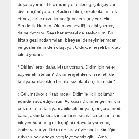
düşünüyorum. Hepimizin yapabileceği çok şey var
diye düşünüyorum.
Kadın
olalım, erkek olalım fark
etmez, birbirimize katacağımız çok şey var. Elim
Sende ilk kitabım. Okumayı sevdiğim gibi yazmayı
da seviyorum.
Seyahat
etmeyi de seviyorum. Bu
kitap
gezi notlarımdan,
bireysel
deneyimlerimden
ve gözlemlerimden oluşuyor. Oldukça neşeli bir kitap
bile diyebiliriz.
*
Didim
’i artık daha iyi tanıyorsun. Didim için neler
söylemek istersin? Didim
engelliler
için rahatlıkla
tatil yapabilecekleri bir plansız planlar şehri midir?
( Gülümsüyor ) Kitabımdaki Didim’le ilgili bölümün
adından söz ediyorsun. Açıkçası Didim engelliler için
pek de rahat tatil yapılabilecek bir yer gibi görünmedi
bana, aslında sıcak insanların, sıcak beldesi ama ne
bileyim hani rengini, kişiliğini ortaya koyamamış
kişiler vardır ya Didim de biraz öyle sanki. Kimliğini,
ruh
unu pek ortaya sergileyememiş gibi. Ama