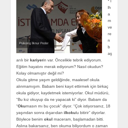
* İ
lh
a
m
ve
re
n
Psikolog İlknur Peder
b
aş
arılı bir
kariyer
in var. Öncelikle tebrik ediyorum.
Eğitim hayatını merak ediyorum? Nasıl okudun?
Kolay olmamıştır değil mi?
Okula gitme yaşım geldiğinde, maalesef okula
alınmamışım. Babam beni kayıt ettirmek için birkaç
okula gidiyor, kaydetmek istemiyorlar. Okul müdürü,
“Bu kız okuyup da ne yapacak ki” diyor. Babam da
“
Oku
masın mı bu çocuk” diyor. “Çok istiyorsanız, 18
yaşından sonra dışarıdan
ilkoku
lu bitirir” diyorlar.
Böylece benim
okul
maceram, başlamadan bitti.
Aslına bakarsanız, ben okuma biliyordum o zaman