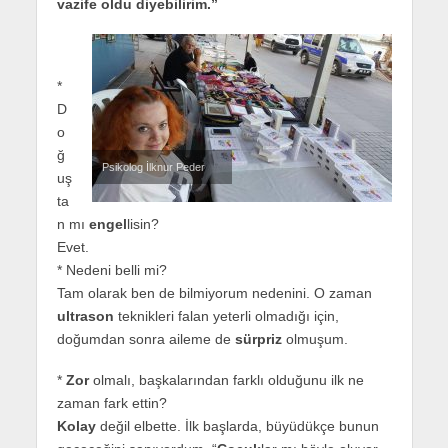
vazife oldu diyebilirim.”
*
D
o
ğ
Psikolog İlknur Peder
uş
ta
n mı
engel
lisin?
Evet.
* Nedeni belli mi?
Tam olarak ben de bilmiyorum nedenini. O zaman
ultrason
teknikleri falan yeterli olmadığı için,
doğumdan sonra aileme de
sürpriz
olmuşum.
*
Zor
olmalı, başkalarından farklı olduğunu ilk ne
zaman fark ettin?
Kolay
değil elbette. İlk başlarda, büyüdükçe bunun