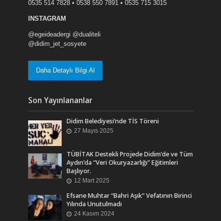
0535 514 7828 • 0538 550 7891 • 0535 715 3015
INSTAGRAM
@egeideadergi @dualiteli
@didim_jet_sosyete
Daha Detaylı Bilgi Al
Son Yayınlananlar
Didim Belediyesi’nde TİS Töreni
27 Mayıs 2025
TÜBİTAK Destekli Projede Didim’de ve Tüm
Aydın’da “Veri Okuryazarlığı” Eğitimleri
Başlıyor.
12 Mart 2025
Efsane Muhtar “Bahri Aşık” Vefatının Birinci
Yılında Unutulmadı
24 Kasım 2024