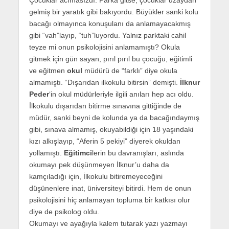
gelmiş bir yaratık gibi bakıyordu. Büyükler sanki kolu
bacağı olmayınca konuşulanı da anlamayacakmış
gibi “vah”layıp, “tuh”luyordu. Yalnız parktaki cahil
teyze mi onun psikolojisini anlamamıştı? Okula
gitmek için gün sayan, pırıl pırıl bu çocuğu, eğitimli
ve eğitmen
okul
müdürü de “farklı” diye okula
almamıştı. “Dışarıdan ilkokulu bitirsin” demişti.
İlknur
Peder
‘in okul müdürleriyle ilgili anıları hep acı oldu.
İlkokulu dışarıdan bitirme sınavına gittiğinde de
müdür, sanki beyni de kolunda ya da bacağındaymış
gibi, sınava almamış, okuyabildiği için 18 yaşındaki
kızı alkışlayıp, “Aferin 5 pekiyi” diyerek okuldan
yollamıştı.
Eğitimci
lerin bu davranışları, aslında
okumayı pek düşünmeyen İlknur’u daha da
kamçıladığı için, İlkokulu bitiremeyeceğini
düşünenlere inat, üniversiteyi bitirdi. Hem de onun
psikolojisini hiç anlamayan topluma bir katkısı olur
diye de psikolog oldu.
Okumayı ve ayağıyla kalem tutarak yazı yazmayı