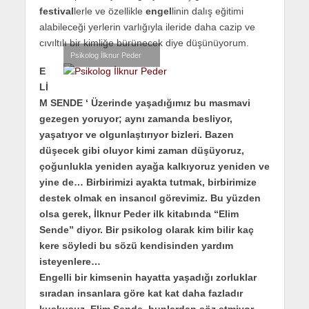
festival
lerle ve özellikle
engel
linin dalış eğitimi
alabileceği yerlerin varlığıyla ileride daha cazip ve
cıvıltılı bir kimliğe bürünecek diye düşünüyorum.
Psikolog İlknur Peder
E
Lİ
M SENDE ‘ Üzerinde yaşadığımız bu masmavi
gezegen yoruyor; aynı zamanda besliyor,
yaşatıyor ve olgunlaştırıyor bizleri. Bazen
düşecek gibi oluyor kimi zaman düşüyoruz,
çoğunlukla yeniden ayağa kalkıyoruz yeniden ve
yine de… Birbirimizi ayakta tutmak, birbirimize
destek olmak en insancıl görevimiz. Bu yüzden
olsa gerek, İlknur Peder ilk kitabında “Elim
Sende” diyor. Bir psikolog olarak kim bilir kaç
kere söyledi bu sözü kendisinden yardım
isteyenlere…
Engelli bir kimsenin hayatta yaşadığı zorluklar
sıradan insanlara göre kat kat daha fazladır