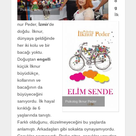
o
g
Psikolog İlknur Peder
İlk
nur Peder,
İzmir
‘de
doğdu. İlknur,
dünyaya geldiğinde
her iki kolu ve bir
bacağı yoktu.
Doğuştan
engell
i
küçük İlknur
büyüdükçe,
kollarının ve
bacağının da
büyüyeceğini
sanıyordu. İlk hayal
Psikolog İlknur Peder
kırıklığı ile 6
yaşlarında tanıştı.
Farklı olduğunu, düzelmeyeceğini bu yaşlarda
anlamıştı. Arkadaşları gibi sokakta oynayamıyordu.
Çocuklar acımasızdı. Parka gitse, çocuklar uzaydan