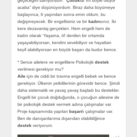
geçeceğini sanıyordum. “
Çocuk
lar mı böyle oluyor
acaba” diye düşünüyordum. Biraz daha büyümeye
başlayınca, 6 yaşından sonra emin oldum, bu
değişmeyecek. Bir engellisiniz ve bir
kadın
sınız. İki
kere dezavantaj gerçekten. Hem engelli hem de
kadın olarak ‘Yaşama, öl’ denilen bir ortamda
yaşayabiliyorsan, kendini sevebiliyor ve hayattan
keyif alabiliyorsan en büyük başarı da budur bence.
* Sence ailelere ve engellilere Psikolojik
destek
verilmesi gerekiyor mu?
Aile
için de ciddi bir travma engelli bebek ve bence
gerekiyor. Ülkenin yetkililerinin görevidir bence. Şimdi
daha sistematik ve yavaş yavaş başladı bu destekler.
Engelli bir çocuk doğduğunda, o çocuğun ailesine de
bir psikolojik destek vermek adına çalışmalar var.
Proje kapsamında yapılan
başarı
lı çalışmalar var.
Ben de danışanlarıma dışarıdan olabildiğince
destek
veriyorum.