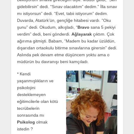
gidebilirsin” dedi. “Sınav olacaktım” dedim.” İlla sınav
mı istiyorsun” dedi. “Evet, tabii istiyorum” dedim.
Duvarda, Atatürk’ün, gençliğe hitabesi vardı. “Oku
şunu” dedi. Okudum, alkışladı, “
Bravo
sana 5 pekiyi
verdim” dedi, beni gönderdi.
Ağlayarak
çıktım. Çok
ağırıma gitmişti. Babam, “Madem bu kadar üzüldün,
dışarıdan ortaokulu bitirme sınavlarına girersin” dedi.
Aslında pek devam etme düşüncem yoktu ama o
müdürün bu davranışı beni kamçıladı.
* Kendi
yaşanmışlıkların ve
psikolojini
desteklemeyen
eğitimcilerle olan kötü
tecrübelerin
sonrasında mı
Psikolog
olmak
istedin ?