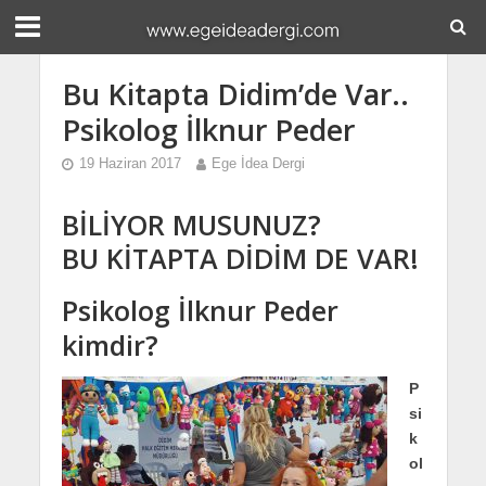
Bu Kitapta Didim’de Var..
Psikolog İlknur Peder
19 Haziran 2017
Ege İdea Dergi
BİLİYOR MUSUNUZ?
BU KİTAPTA DİDİM DE VAR!
Psikolog İlknur Peder
kimdir?
P
si
k
ol