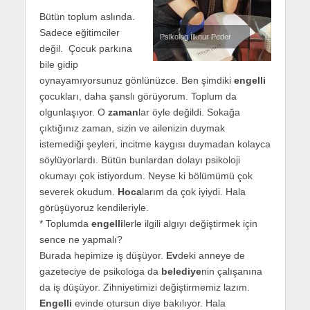
Bütün toplum aslında.
Sadece eğitimciler
Psikolog İlknur Peder
değil. Çocuk parkına
bile gidip
oynayamıyorsunuz gönlünüzce. Ben şimdiki
engelli
çocukları, daha şanslı görüyorum. Toplum da
olgunlaşıyor. O
zaman
lar öyle değildi. Sokağa
çıktığınız zaman, sizin ve ailenizin duymak
istemediği şeyleri, incitme kaygısı duymadan kolayca
söylüyorlardı. Bütün bunlardan dolayı psikoloji
okumayı çok istiyordum. Neyse ki bölümümü çok
severek okudum.
Hoca
larım da çok iyiydi. Hala
görüşüyoruz kendileriyle.
* Toplumda
engelli
lerle ilgili algıyı değiştirmek için
sence ne yapmalı?
Burada hepimize iş düşüyor.
Ev
deki anneye de
gazeteciye de psikologa da
belediye
nin çalışanına
da iş düşüyor. Zihniyetimizi değiştirmemiz lazım.
Engelli
evinde otursun diye bakılıyor. Hala