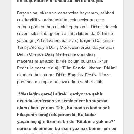
de düşündüren okunası anıları bulunuyor.
Başarısına, aklına ve
cesaret
ine hayranım, sohbeti
çok
keyifli
ve arkadaşlığını çok seviyorum, ne
zaman görsem hep alımlı hep bakımlı. Didim’i de çok
seven, sık sık da gelen ve hatta kitabında Didim’de
yaşadığı ( Adaptive Scuba Dive )
Engelli
Dalışında
Türkiye’de sayılı Dalış Merkezleri arasında yer alan
Didim Okenos Dalış Merkezi ile olan dalış
macerasını anlattığı bir de bölüm bulunan İlknur
Peder ile yazarı olduğu ‘
Elim Sende
’ kitabını
Didim
li
okurlarla buluşturan Didim Engelsiz Festivali imza
gününde o kitaplarını imzalarken sohbet ettik.
“Mesleğim gereği sürekli geziyor ve şehir
dışında konferans ve seminerlere konuşmacı
olarak katılıyorum. Tabi, bu arada o kadar çok
hikayenin tanığı oluyorum ki. Bu kadar
yaşanmışlığın üzerine bir de ‘Kitabınız yok mu?’
sorusu eklenince, bu eseri yazmak benim için bir