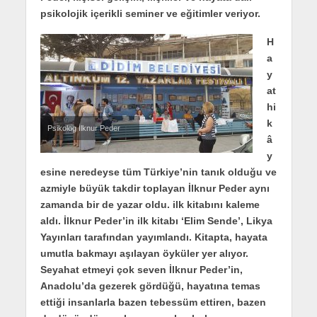
psikolojik içerikli seminer ve eğitimler veriyor.
H
a
y
at
hi
k
Psikolog İlknur Peder
â
y
esine neredeyse tüm Türkiye’nin tanık olduğu ve
azmiyle büyük takdir toplayan İlknur Peder aynı
zamanda bir de yazar oldu. ilk kitabını kaleme
aldı. İlknur Peder’in ilk kitabı ‘Elim Sende’, Likya
Yayınları tarafından yayımlandı. Kitapta, hayata
umutla bakmayı aşılayan öyküler yer alıyor.
Seyahat etmeyi çok seven İlknur Peder’in,
Anadolu’da gezerek gördüğü, hayatına temas
ettiği insanlarla bazen tebessüm ettiren, bazen