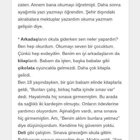
zaten. Annem bana okumayı öğretmişti. Daha sonra
ayağımla yazı yazmayı öğrendim. Şehir dışındaki
akrabalara mektuplar yazardım okuma yazmam
gelişsin diye.
*
Arkadaş
ların okula giderken sen neler yapardın?
Ben hep okurdum. Okumayı seven bir çocuktum.
Çünkü hep evdeydim. Benim en iyi arkadaşlarım da
kitap
lardı. Babam da işten, başka babalar gibi
çikolata
oyuncakla gelmezdi. Daha çok kitapla
gelirdi.
Ben 18 yaşındayken, bir gün babam elinde kitaplarla
geldi, “Bunları çalış, birkaç hafta içinde sınav var”
dedi. Hayatımda hiç sınava girmemiştim. Bu arada
da sağlıklı iki kardeşim olmuştu. Onların ödevlerine
yardımcı oluyordum. Aşinalığım vardı, ama sınava
hiç girmemiştim. Artı, “Benim aklım bunlara yetmez”
diye düşünüyordum. Kendime hiç güvenim yoktu.
Deli
gibi çalıştım. Sınava gireceğim okula gittim.
Bekliyorum sınava gireceğim diye. Müdür geldi, “Sen