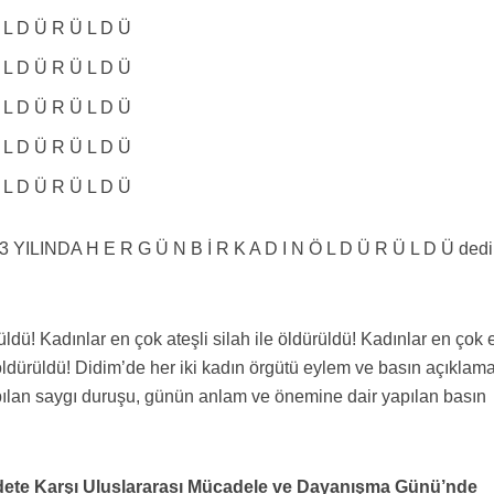
L D Ü R Ü L D Ü
L D Ü R Ü L D Ü
L D Ü R Ü L D Ü
L D Ü R Ü L D Ü
L D Ü R Ü L D Ü
YILINDA H E R G Ü N B İ R K A D I N Ö L D Ü R Ü L D Ü dedi
ldü! Kadınlar en çok ateşli silah ile öldürüldü! Kadınlar en çok 
 öldürüldü! Didim’de her iki kadın örgütü eylem ve basın açıklam
yapılan saygı duruşu, günün anlam ve önemine dair yapılan basın
dete Karşı Uluslararası Mücadele ve Dayanışma Günü’nde