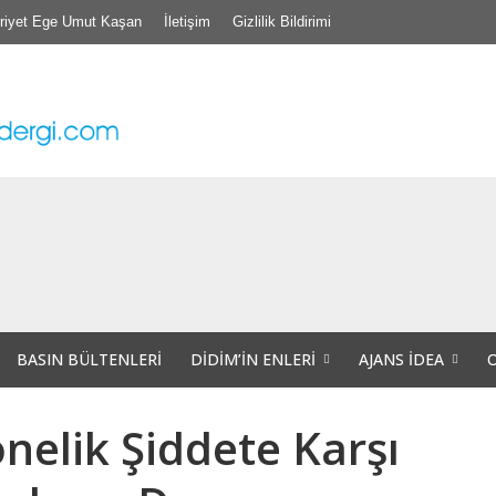
riyet Ege Umut Kaşan
İletişim
Gizlilik Bildirimi
’nde TİS Töreni
Projede Didim’de ve Tüm Aydın’da “Veri Okuryazarlığı” Eğitimleri Başlıyor.
hri Aşık” Vefatının Birinci Yılında Unutulmadı
BASIN BÜLTENLERI
DIDIM’IN ENLERI
AJANS İDEA
nelik Şiddete Karşı
nları Hem Dernek Binalarını hem de Dernek Evraklarını Kaybettiler.
iğer insana, bir başka canlıya yapabileceği tüm kötülüklere şahit olduğumuz