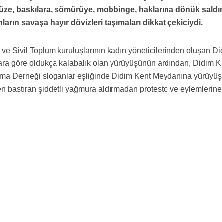
avüze, baskılara, sömürüye, mobbinge, haklarına dönük saldır
ınların savaşa hayır dövizleri taşımaları dikkat çekiciydi.
lar ve Sivil Toplum kuruluşlarının kadın yöneticilerinden oluşan D
lara göre oldukça kalabalık olan yürüyüşünün ardından, Didim K
a Derneği sloganlar eşliğinde Didim Kent Meydanına yürüyüş
den bastıran şiddetli yağmura aldırmadan protesto ve eylemlerine