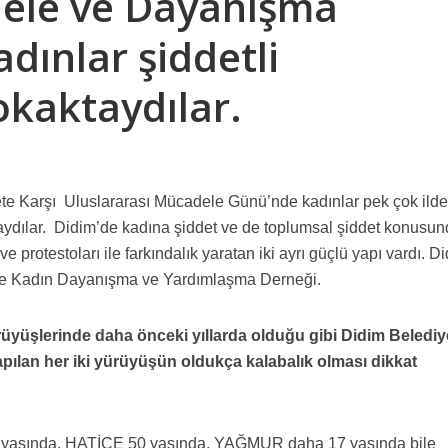
dele ve Dayanışma
MA “ 10 Numara Sportif Didim ‘in Maç Kombineleri DİHAD’a emanet”
dınlar şiddetli
isi düzenlediği bir basın toplantısı ile Halk için Ekonomi Paketi’ni basına 
kaktaydılar.
 Basın Açıklamasıdır
LDİ !!!
te Karşı Uluslararası Mücadele Günü’nde kadınlar pek çok ild
aydılar. Didim’de kadına şiddet ve de toplumsal şiddet konusu
e protestoları ile farkındalık yaratan iki ayrı güçlü yapı vardı. D
le Kadın Dayanışma ve Yardımlaşma Derneği.
ürüyüşlerinde daha önceki yıllarda olduğu gibi Didim Belediy
ılan her iki yürüyüşün oldukça kalabalık olması dikkat
 yaşında, HATİCE 50 yaşında, YAĞMUR daha 17 yaşında bile