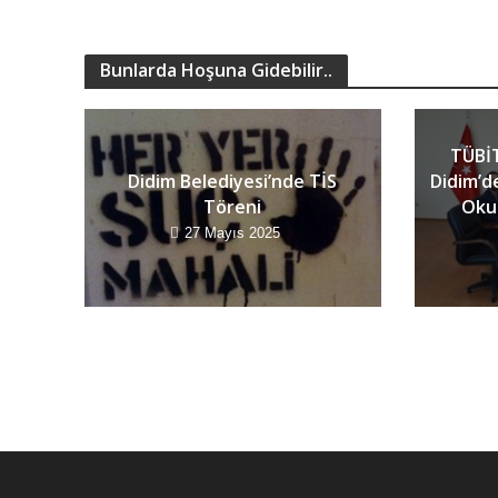
Bunlarda Hoşuna Gidebilir..
TÜBİT
Didim Belediyesi’nde TİS
Didim’d
Töreni
Okur
27 Mayıs 2025