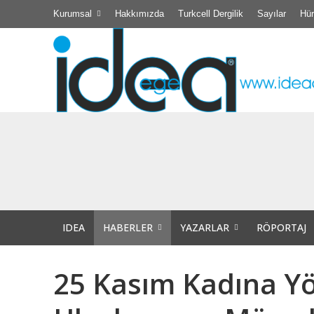
Kurumsal
Hakkımızda
Turkcell Dergilik
Sayılar
Hür
Didim Belediyesi
TÜBİTAK Destekli 
Efsane Muhtar “Ba
IDEA
HABERLER
YAZARLAR
RÖPORTAJ
Akıl Tutulması
25 Kasım Kadına Yö
Didim Kibele Kadı
Bir insanın bir d