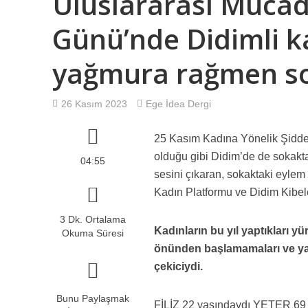
Uluslararası Müca
10 NUMARA ANLAŞ
Günü’nde Didimli ka
Türkiye İşçi Part
yağmura rağmen so
Tip İlçe Yönetimi
26 Kasım 2023
Ege İdea Dergi
HANİ İNTİHAR DEĞİ
25 Kasım Kadına Yönelik Şidde
olduğu gibi Didim’de de sokakt
04:55
sesini çıkaran, sokaktaki eylem v
Kadın Platformu ve Didim Kibe
3 Dk. Ortalama
Kadınların bu yıl yaptıkları y
Okuma Süresi
önünden başlamamaları ve yap
çekiciydi.
Bunu Paylaşmak
FİLİZ 22 yaşındaydı YETER 69