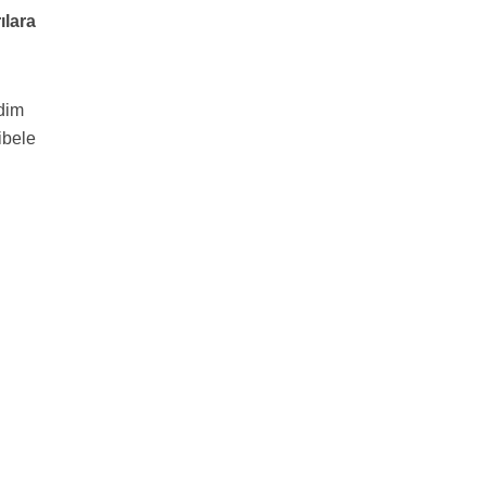
ılara
idim
ibele