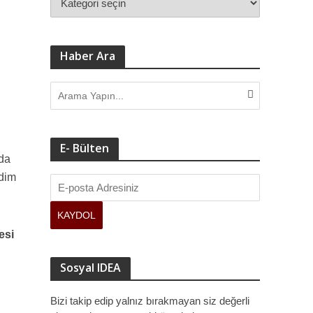
ve kamuoyuna sundu.
Haber Ara
e
E- Bülten
nda
idim
esi
Sosyal IDEA
Bizi takip edip yalnız bırakmayan siz değerli