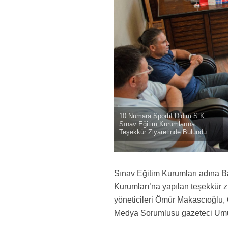
10 Numara Sportif Didim S.K
Sınav Eğitim Kurumlarına
Teşekkür Ziyaretinde Bulundu
Sınav Eğitim Kurumları adına Ba
Kurumları’na yapılan teşekkür 
yöneticileri Ömür Makascıoğlu,
Medya Sorumlusu gazeteci Umu