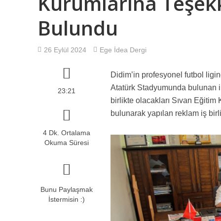
Kurumlarına Teşekk
10 NUMARA ANLAŞ
Bulundu
Türkiye İşçi Part
26 Eylül 2024
Ege İdea Dergi
Tip İlçe Yönetimi
Didim’in profesyonel futbol lig
HANİ İNTİHAR DEĞİ
Atatürk Stadyumunda bulunan ik
23:21
birlikte olacakları Sıvan Eğitim
bulunarak yapılan reklam iş birl
4 Dk. Ortalama
Okuma Süresi
Bunu Paylaşmak
İstermisin :)