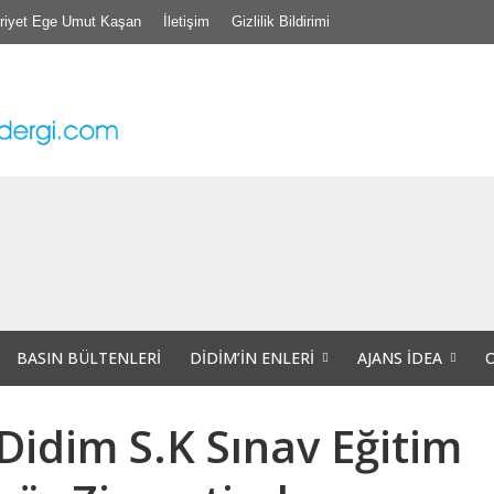
riyet Ege Umut Kaşan
İletişim
Gizlilik Bildirimi
’nde TİS Töreni
Projede Didim’de ve Tüm Aydın’da “Veri Okuryazarlığı” Eğitimleri Başlıyor.
hri Aşık” Vefatının Birinci Yılında Unutulmadı
BASIN BÜLTENLERI
DIDIM’IN ENLERI
AJANS İDEA
Didim S.K Sınav Eğitim
nları Hem Dernek Binalarını hem de Dernek Evraklarını Kaybettiler.
iğer insana, bir başka canlıya yapabileceği tüm kötülüklere şahit olduğumuz