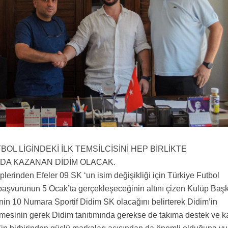
OL LİGİNDEKİ İLK TEMSİLCİSİNİ HEP BİRLİKTE
DA KAZANAN DİDİM OLACAK.
lerinden Efeler 09 SK ‘un isim değişikliği için Türkiye Futbol
aşvurunun 5 Ocak’ta gerçekleşeceğinin altını çizen Kulüp Baş
n 10 Numara Sportif Didim SK olacağını belirterek Didim’in
mesinin gerek Didim tanıtımında gerekse de takıma destek ve ka