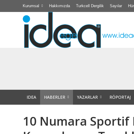
Kurumsal
Hakkımızda
Turkcell Dergilik
Sayılar
Hür
Didim Belediyesi
TÜBİTAK Destekli 
Efsane Muhtar “Ba
IDEA
HABERLER
YAZARLAR
RÖPORTAJ
Akıl Tutulması
10 Numara Sportif 
Didim Kibele Kadı
Bir insanın bir d