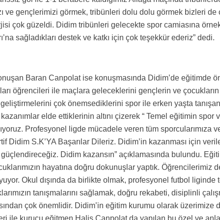
ızı ve gençlerimizi görmek, tribünleri dolu dolu görmek bizleri de
erjisi çok güzeldi. Didim tribünleri gelecekte spor camiasına örne
ı’na sağladıkları destek ve katkı için çok teşekkür ederiz” dedi.
konuşan Baran Canpolat ise konuşmasında Didim’de eğitimde ö
rı öğrencileri ile maçlara geleceklerini gençlerin ve çocukların
geliştirmelerini çok önemsediklerini spor ile erken yaşta tanışa
azanımlar elde ettiklerinin altını çizerek “ Temel eğitimin spor 
nıyoruz. Profesyonel ligde mücadele veren tüm sporcularımıza v
if Didim S.K’YA Başarılar Dileriz. Didim’in kazanması için veril
güçlendireceğiz. Didim kazansın” açıklamasında bulundu. Eğiti
uklarımızın hayatına doğru dokunuşlar yaptık. Öğrencilerimiz d
uyuyor. Okul dışında da birlikte olmak, profesyonel futbol liginde 
larımızın tanışmalarını sağlamak, doğru rekabeti, disiplinli çalı
ısından çok önemlidir. Didim’in eğitim kurumu olarak üzerimize
eri ile kurucu eğitmen Halis Canpolat da yapılan bu özel ve anla