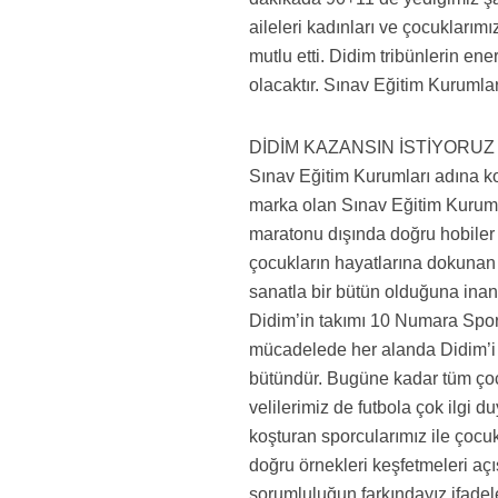
aileleri kadınları ve çocuklarım
mutlu etti. Didim tribünlerin en
olacaktır. Sınav Eğitim Kurumlar
DİDİM KAZANSIN İSTİYORUZ
Sınav Eğitim Kurumları adına 
marka olan Sınav Eğitim Kurumla
maratonu dışında doğru hobiler 
çocukların hayatlarına dokunan k
sanatla bir bütün olduğuna ina
Didim’in takımı 10 Numara Sport
mücadelede her alanda Didim’i 
bütündür. Bugüne kadar tüm çoc
velilerimiz de futbola çok ilgi d
koşturan sporcularımız ile çocuk
doğru örnekleri keşfetmeleri aç
sorumluluğun farkındayız ifadel