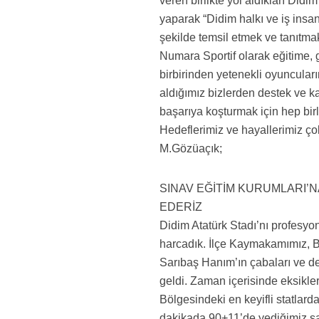
veren birlikte yol aldıkları Did
yaparak “Didim halkı ve iş insan
şekilde temsil etmek ve tanıtma
Numara Sportif olarak eğitime, 
birbirinden yetenekli oyuncuları
aldığımız bizlerden destek ve k
başarıya koşturmak için hep bir
Hedeflerimiz ve hayallerimiz ç
M.Gözüaçık;
SINAV EĞİTİM KURUMLARI’N
EDERİZ
Didim Atatürk Stadı’nı profesyo
harcadık. İlçe Kaymakamımız, B
Sarıbaş Hanım’ın çabaları ve de
geldi. Zaman içerisinde eksikl
Bölgesindeki en keyifli statlar
dakikada 90+11’de yediğimiz şan