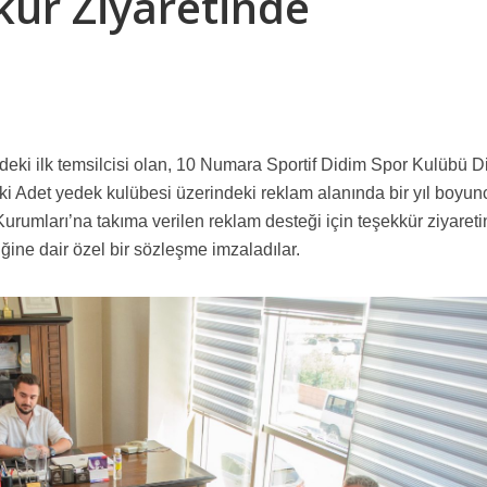
ür Ziyaretinde
MA “ 10 Numara Sportif Didim ‘in Maç Kombineleri DİHAD’a emanet”
isi düzenlediği bir basın toplantısı ile Halk için Ekonomi Paketi’ni basına 
 Basın Açıklamasıdır
indeki ilk temsilcisi olan, 10 Numara Sportif Didim Spor Kulübü 
LDİ !!!
i Adet yedek kulübesi üzerindeki reklam alanında bir yıl boyun
 Kurumları’na takıma verilen reklam desteği için teşekkür ziyaret
iğine dair özel bir sözleşme imzaladılar.