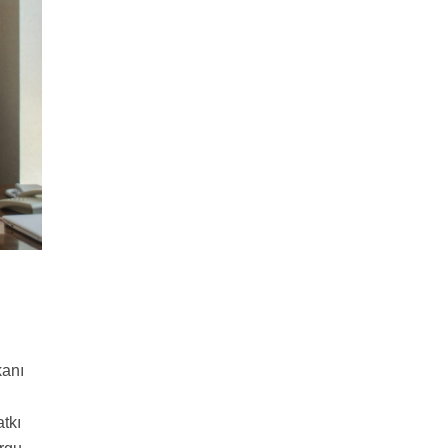
kanı
tkı