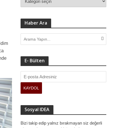
ve kamuoyuna sundu.
Haber Ara
Didim
ca
inde
E- Bülten
Sosyal IDEA
Bizi takip edip yalnız bırakmayan siz değerli