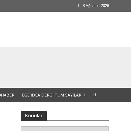
8 Ağustos 2026
OHABER
EGE İDEA DERGI TÜM SAYILAR
Konular
 günlerdeyiz.