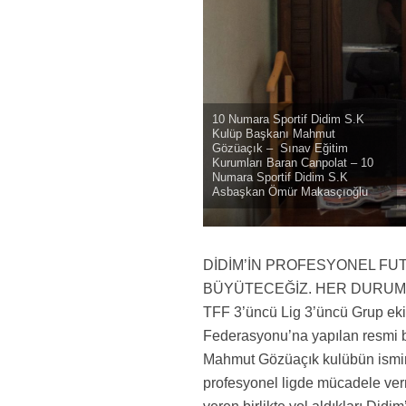
10 Numara Sportif Didim S.K
Kulüp Başkanı Mahmut
Gözüaçık – Sınav Eğitim
Kurumları Baran Canpolat – 10
Numara Sportif Didim S.K
Asbaşkan Ömür Makasçıoğlu
DİDİM’İN PROFESYONEL FUTB
BÜYÜTECEĞİZ. HER DURUM
TFF 3’üncü Lig 3’üncü Grup ekip
Federasyonu’na yapılan resmi b
Mahmut Gözüaçık kulübün ismini
profesyonel ligde mücadele ver