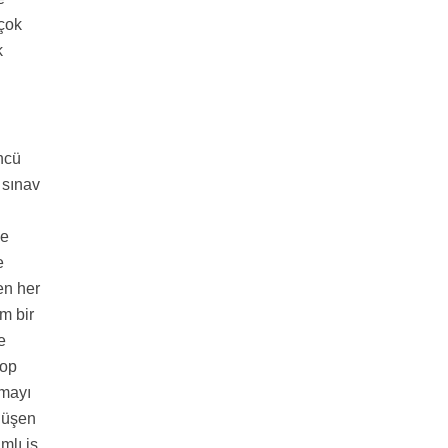
 çok
k
ncü
 sınav
n
ve
e
en her
m bir
e
top
şmayı
 düşen
mlı iş