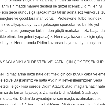
im’in birbirinden güçlü markaları açısından da önemli olduğuna v
larımızın maddi manevi desteği ile güzel ilçemiz Didim’i en iyi
k için gece gündüz çalışacağımıza takım adına söz veriyoruz. 1
gençlere ve çocuklara inanıyoruz. Profesyonel futbol ligindeki
mız ve altyapıda oynayan geleceğin sporcuları ve birlikte yol
atkılarını esirgemeyen birbirinden güçlü markalarımızla başarıd
likte elimizden geleni yapacağız. Her maça kazanmak için çıkıy
ok büyük. Her durumda Didim kazansın istiyoruz diyen başkan
A SAĞLADIKLARI DESTEK VE KATKI İÇİN ÇOK TEŞEKKÜR
nel lig maçlarına hazır hale getirmek için çok büyük çaba ve em
elediye Başkanımız ve hatta Aydın Milletvekillerimizden Seda
steği ile çok kısa sürede Didim Atatürk Stadı maçlara hazır hal
erimizi de tamamlayacağız. Zamanla Didim Atatürk Stadı Ege
dan olacaktır. Didim’de oynadığımız son maçta, uzatmalarda son
ssız gol ile 1-1 berabere kaldığımız Aliağa maçında tribünlerd