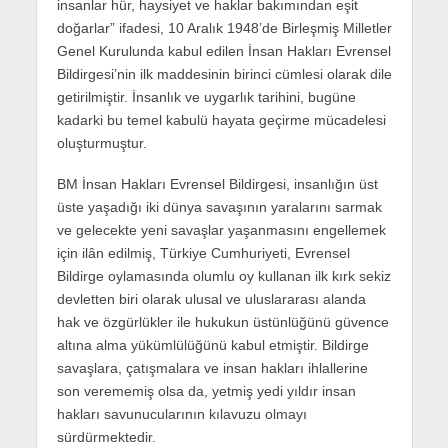
insanlar hür, haysiyet ve haklar bakımından eşit
doğarlar” ifadesi, 10 Aralık 1948’de Birleşmiş Milletler
Genel Kurulunda kabul edilen İnsan Hakları Evrensel
Bildirgesi’nin ilk maddesinin birinci cümlesi olarak dile
getirilmiştir. İnsanlık ve uygarlık tarihini, bugüne
kadarki bu temel kabulü hayata geçirme mücadelesi
oluşturmuştur.
BM İnsan Hakları Evrensel Bildirgesi, insanlığın üst
üste yaşadığı iki dünya savaşının yaralarını sarmak
ve gelecekte yeni savaşlar yaşanmasını engellemek
için ilân edilmiş, Türkiye Cumhuriyeti, Evrensel
Bildirge oylamasında olumlu oy kullanan ilk kırk sekiz
devletten biri olarak ulusal ve uluslararası alanda
hak ve özgürlükler ile hukukun üstünlüğünü güvence
altına alma yükümlülüğünü kabul etmiştir. Bildirge
savaşlara, çatışmalara ve insan hakları ihlallerine
son verememiş olsa da, yetmiş yedi yıldır insan
hakları savunucularının kılavuzu olmayı
sürdürmektedir.