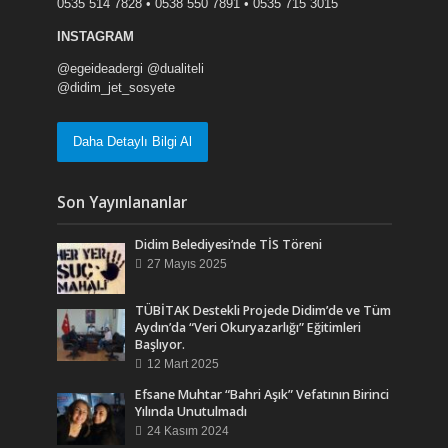
0535 514 7828 • 0538 550 7891 • 0535 715 3015
INSTAGRAM
@egeideadergi @dualiteli
@didim_jet_sosyete
Daha Detaylı Bilgi Al
Son Yayınlananlar
Didim Belediyesi’nde TİS Töreni
27 Mayıs 2025
TÜBİTAK Destekli Projede Didim’de ve Tüm
Aydın’da “Veri Okuryazarlığı” Eğitimleri
Başlıyor.
12 Mart 2025
Efsane Muhtar “Bahri Aşık” Vefatının Birinci
Yılında Unutulmadı
24 Kasım 2024