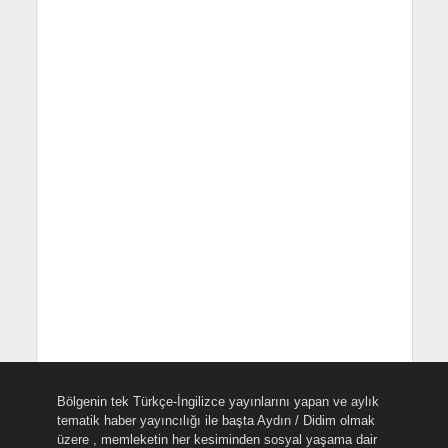
Bölgenin tek Türkçe-İngilizce yayınlarını yapan ve aylık
tematik haber yayıncılığı ile başta Aydın / Didim olmak
üzere , memleketin her kesiminden sosyal yaşama dair