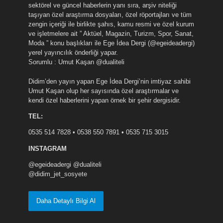
sektörel ve güncel haberlerin yanı sıra, arşiv niteliği
taşıyan özel araştırma dosyaları, özel röportajları ve tüm
zengin içeriği ile birlikte şahıs, kamu resmi ve özel kurum
ve işletmelere ait ” Aktüel, Magazin, Turizm, Spor, Sanat,
Moda ” konu başlıkları ile Ege İdea Dergi (@egeideadergi)
yerel yayıncılık önderliği yapar.
Sorumlu : Umut Kaşan @dualiteli
Didim’den yayın yapan Ege İdea Dergi’nin imtiyaz sahibi
Umut Kaşan olup her sayısında özel araştırmalar ve
kendi özel haberlerini yapan örnek bir şehir dergisidir.
TEL:
0535 514 7828 • 0538 550 7891 • 0535 715 3015
INSTAGRAM
@egeideadergi @dualiteli
@didim_jet_sosyete
Daha Detaylı Bilgi Al