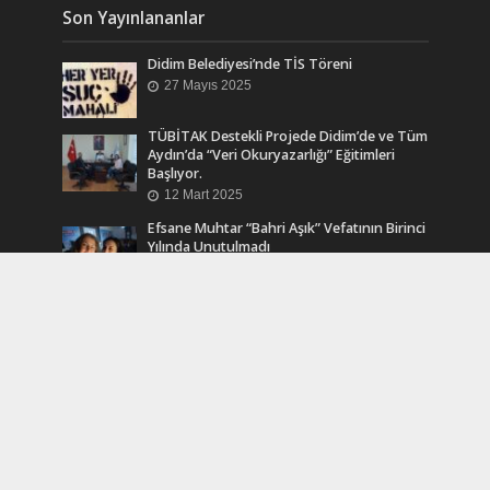
Son Yayınlananlar
Didim Belediyesi’nde TİS Töreni
27 Mayıs 2025
TÜBİTAK Destekli Projede Didim’de ve Tüm
Aydın’da “Veri Okuryazarlığı” Eğitimleri
Başlıyor.
12 Mart 2025
Efsane Muhtar “Bahri Aşık” Vefatının Birinci
Yılında Unutulmadı
24 Kasım 2024
Turkcell Dergilik İndir Oku