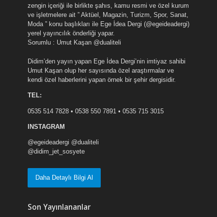
zengin içeriği ile birlikte şahıs, kamu resmi ve özel kurum
ve işletmelere ait ” Aktüel, Magazin, Turizm, Spor, Sanat,
Moda ” konu başlıkları ile Ege İdea Dergi (@egeideadergi)
yerel yayıncılık önderliği yapar.
Sorumlu : Umut Kaşan @dualiteli
Didim’den yayın yapan Ege İdea Dergi’nin imtiyaz sahibi
Umut Kaşan olup her sayısında özel araştırmalar ve
kendi özel haberlerini yapan örnek bir şehir dergisidir.
TEL:
0535 514 7828 • 0538 550 7891 • 0535 715 3015
INSTAGRAM
@egeideadergi @dualiteli
@didim_jet_sosyete
Daha Detaylı Bilgi Al
Son Yayınlananlar