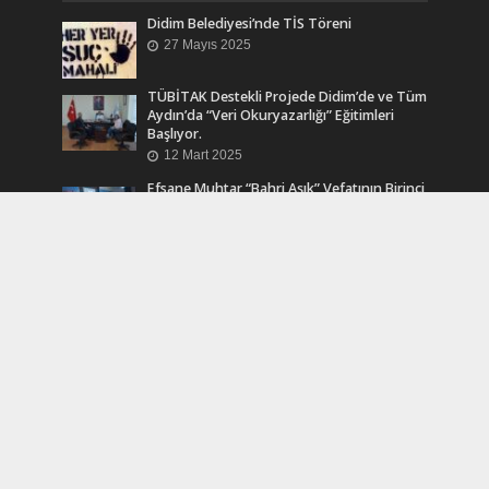
Didim Belediyesi’nde TİS Töreni
27 Mayıs 2025
TÜBİTAK Destekli Projede Didim’de ve Tüm
Aydın’da “Veri Okuryazarlığı” Eğitimleri
Başlıyor.
12 Mart 2025
Efsane Muhtar “Bahri Aşık” Vefatının Birinci
Yılında Unutulmadı
24 Kasım 2024
Turkcell Dergilik İndir Oku