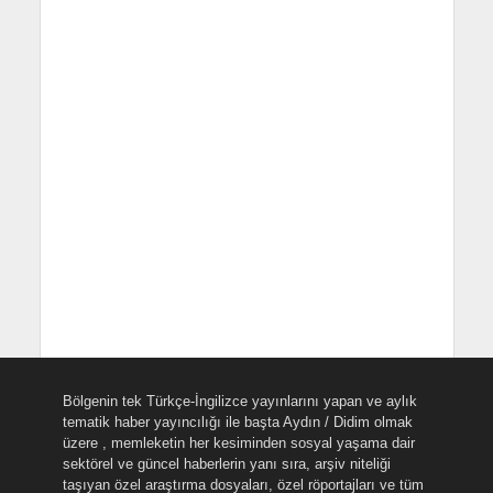
Bölgenin tek Türkçe-İngilizce yayınlarını yapan ve aylık
tematik haber yayıncılığı ile başta Aydın / Didim olmak
üzere , memleketin her kesiminden sosyal yaşama dair
sektörel ve güncel haberlerin yanı sıra, arşiv niteliği
taşıyan özel araştırma dosyaları, özel röportajları ve tüm