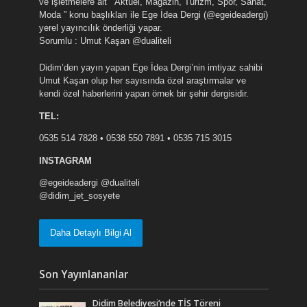
ve işletmelere ait ” Aktüel, Magazin, Turizm, Spor, Sanat,
Moda ” konu başlıkları ile Ege İdea Dergi (@egeideadergi)
yerel yayıncılık önderliği yapar.
Sorumlu : Umut Kaşan @dualiteli
Didim’den yayın yapan Ege İdea Dergi’nin imtiyaz sahibi
Umut Kaşan olup her sayısında özel araştırmalar ve
kendi özel haberlerini yapan örnek bir şehir dergisidir.
TEL:
0535 514 7828 • 0538 550 7891 • 0535 715 3015
INSTAGRAM
@egeideadergi @dualiteli
@didim_jet_sosyete
Daha Detaylı Bilgi Al
Son Yayınlananlar
Didim Belediyesi’nde TİS Töreni