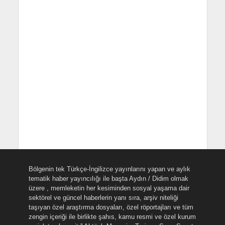
Bölgenin tek Türkçe-İngilizce yayınlarını yapan ve aylık
tematik haber yayıncılığı ile başta Aydın / Didim olmak
üzere , memleketin her kesiminden sosyal yaşama dair
sektörel ve güncel haberlerin yanı sıra, arşiv niteliği
taşıyan özel araştırma dosyaları, özel röportajları ve tüm
zengin içeriği ile birlikte şahıs, kamu resmi ve özel kurum