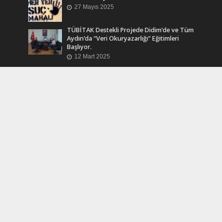
27 Mayıs 2025
TÜBİTAK Destekli Projede Didim’de ve Tüm
Aydın’da “Veri Okuryazarlığı” Eğitimleri
Başlıyor.
12 Mart 2025
Efsane Muhtar “Bahri Aşık” Vefatının Birinci
Yılında Unutulmadı
24 Kasım 2024
Turkcell Dergilik İndir Oku