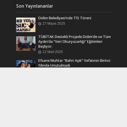
Son Yayınlananlar
Didim Belediyesi’nde TİS Töreni
27 Mayıs 2025
TÜBİTAK Destekli Projede Didim’de ve Tüm
Aydın’da “Veri Okuryazarlığı” Eğitimleri
Başlıyor.
12 Mart 2025
Efsane Muhtar “Bahri Aşık” Vefatının Birinci
Yılında Unutulmadı
24 Kasım 2024
Turkcell Dergilik İndir Oku