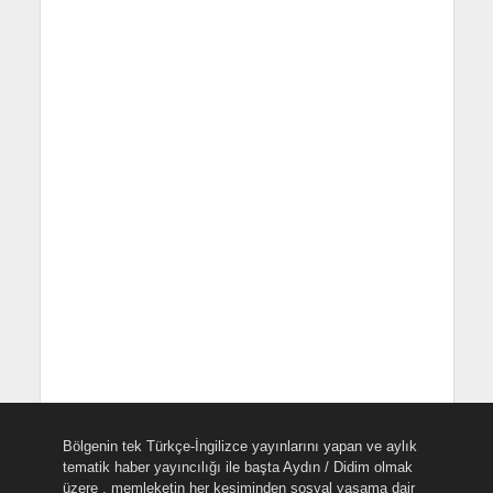
Bölgenin tek Türkçe-İngilizce yayınlarını yapan ve aylık
tematik haber yayıncılığı ile başta Aydın / Didim olmak
üzere , memleketin her kesiminden sosyal yaşama dair