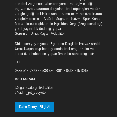
sektörel ve güncel haberlerin yanı sıra, arşiv niteliği
taşıyan özel araştırma dosyaları, özel röportajları ve tüm
zengin içeriği ile birlikte şahıs, kamu resmi ve özel kurum
ve işletmelere ait ” Aktüel, Magazin, Turizm, Spor, Sanat,
Moda ” konu başlıkları ile Ege İdea Dergi (@egeideadergi)
yerel yayıncılık önderliği yapar.
Sorumlu : Umut Kaşan @dualiteli
Didim’den yayın yapan Ege İdea Dergi’nin imtiyaz sahibi
Umut Kaşan olup her sayısında özel araştırmalar ve
kendi özel haberlerini yapan örnek bir şehir dergisidir.
TEL:
0535 514 7828 • 0538 550 7891 • 0535 715 3015
INSTAGRAM
@egeideadergi @dualiteli
@didim_jet_sosyete
Daha Detaylı Bilgi Al