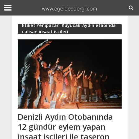
Etiket Yenipazar- Kuyucak-Aydın etabında
çalışan inşaat işçileri
Denizli Aydın Otobanında
12 gündür eylem yapan
inşaat işçileri ile taşeron