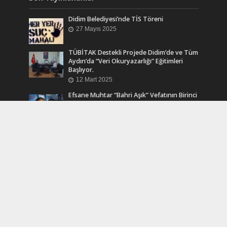
Didim Belediyesi’nde TİS Töreni
27 Mayıs 2025
TÜBİTAK Destekli Projede Didim’de ve Tüm
Aydın’da “Veri Okuryazarlığı” Eğitimleri
Başlıyor.
12 Mart 2025
Efsane Muhtar “Bahri Aşık” Vefatının Birinci
Yılında Unutulmadı
24 Kasım 2024
Turkcell Dergilik İndir Oku