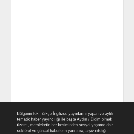
Bölgenin tek Türkçe-İngilizce yayınlarını yapan ve aylık
tematik haber yayıncılığı ile başta Aydın / Didim olmak
üzere , memleketin her kesiminden sosyal yaşama dair
sektörel ve güncel haberlerin yanı sıra, arşiv niteliği