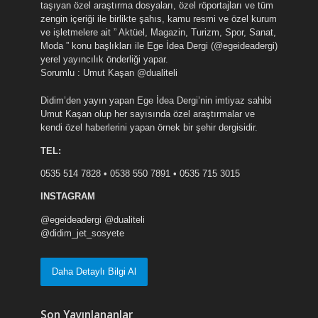
taşıyan özel araştırma dosyaları, özel röportajları ve tüm
zengin içeriği ile birlikte şahıs, kamu resmi ve özel kurum
ve işletmelere ait ” Aktüel, Magazin, Turizm, Spor, Sanat,
Moda ” konu başlıkları ile Ege İdea Dergi (@egeideadergi)
yerel yayıncılık önderliği yapar.
Sorumlu : Umut Kaşan @dualiteli
Didim’den yayın yapan Ege İdea Dergi’nin imtiyaz sahibi
Umut Kaşan olup her sayısında özel araştırmalar ve
kendi özel haberlerini yapan örnek bir şehir dergisidir.
TEL:
0535 514 7828 • 0538 550 7891 • 0535 715 3015
INSTAGRAM
@egeideadergi @dualiteli
@didim_jet_sosyete
Daha Detaylı Bilgi Al
Son Yayınlananlar