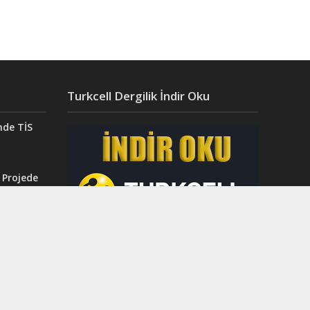
Turkcell Dergilik İndir Oku
nde TİS
 Projede
Aydın’da
ğı”
r.
ahri
rinci
dı