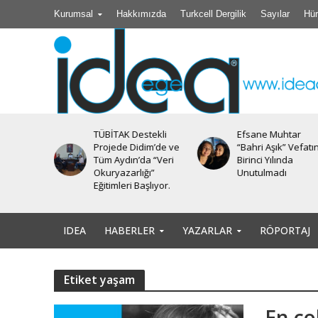
Kurumsal
Hakkımızda
Turkcell Dergilik
Sayılar
Hür
TÜBİTAK Destekli
Efsane Muhtar
iyesi’nde
Projede Didim’de ve
“Bahri Aşık” Vefatı
Tüm Aydın’da “Veri
Birinci Yılında
Okuryazarlığı”
Unutulmadı
Eğitimleri Başlıyor.
IDEA
HABERLER
YAZARLAR
RÖPORTAJ
Etiket yaşam
En ço