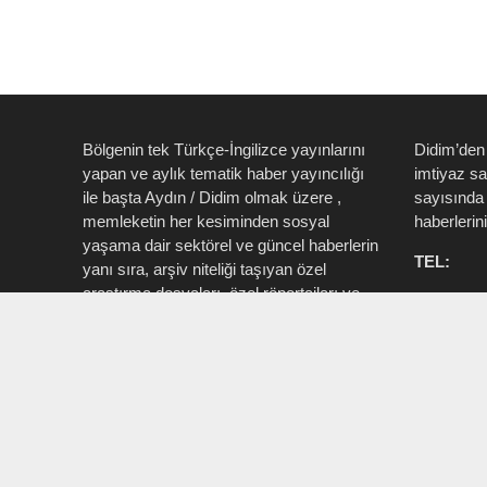
Bölgenin tek Türkçe-İngilizce yayınlarını
Didim’den
yapan ve aylık tematik haber yayıncılığı
imtiyaz s
ile başta Aydın / Didim olmak üzere ,
sayısında 
memleketin her kesiminden sosyal
haberlerin
yaşama dair sektörel ve güncel haberlerin
TEL:
yanı sıra, arşiv niteliği taşıyan özel
araştırma dosyaları, özel röportajları ve
0535 514 
tüm zengin içeriği ile birlikte şahıs, kamu
715 3015
resmi ve özel kurum ve işletmelere ait ”
Aktüel, Magazin, Turizm, Spor, Sanat,
INSTAG
Moda ” konu başlıkları ile Ege İdea Dergi
@egeidead
(@egeideadergi) yerel yayıncılık önderliği
@didim_je
yapar.
Sorumlu : Umut Kaşan @dualiteli