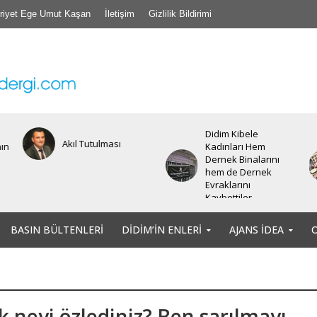
riyet Ege Umut Kaşan
İletişim
Gizlilik Bildirimi
Didim Kibele
Akıl Tutulması
nın
Kadınları Hem
Dernek Binalarını
hem de Dernek
Evraklarını
Kaybettiler.
BASIN BÜLTENLERI
DIDIM’IN ENLERI
AJANS İDEA
k neyi özlediniz? Ben sarılmayı