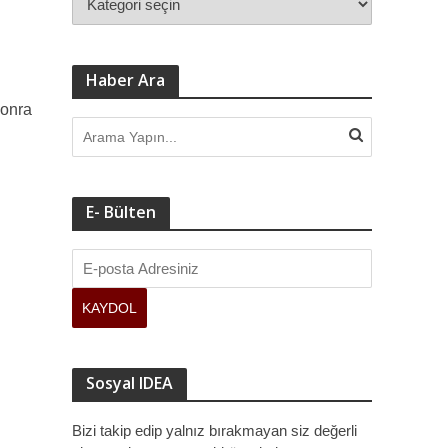
Haber Ara
sonra
E- Bülten
Sosyal IDEA
Bizi takip edip yalnız bırakmayan siz değerli