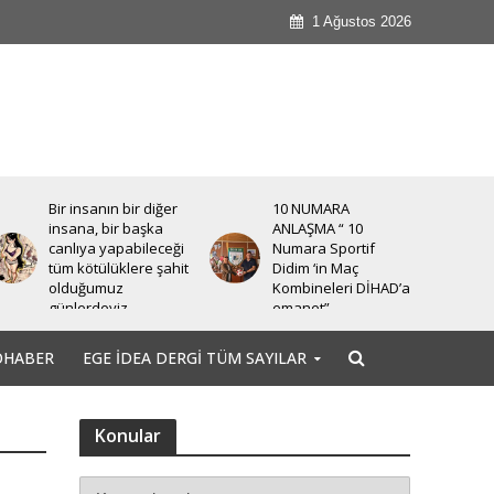
1 Ağustos 2026
Bir insanın bir diğer
10 NUMARA
insana, bir başka
ANLAŞMA “ 10
canlıya yapabileceği
Numara Sportif
tüm kötülüklere şahit
Didim ‘in Maç
olduğumuz
Kombineleri DİHAD’a
günlerdeyiz.
emanet”
OHABER
EGE İDEA DERGI TÜM SAYILAR
Konular