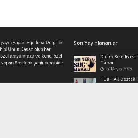
Son Yayınlananlar
 yayın yapan Ege İdea Dergi’nin
ahibi Umut Kaşan olup her
özel araştırmalar ve kendi özel
Didim Belediyesi’
Töreni
i yapan örnek bir şehir dergisidir.
27 Mayıs 2025
TÜBİTAK Destekli
Didim’de ve Tüm 
7828 • 0538 550 7891 • 0535
“Veri Okuryazarlı
Eğitimleri Başlıyo
12 Mart 2025
RAM
Efsane Muhtar “B
ergi @dualiteli
Aşık” Vefatının Bi
t_sosyete
Yılında Unutulma
24 Kasım 2024