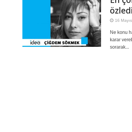
özle
16 Mayıs
Ne konu h
karar vere
sorarak...