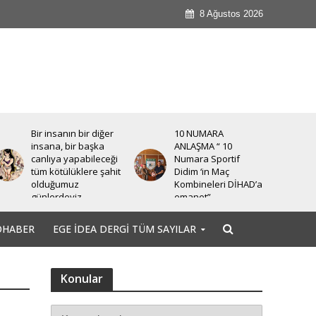
8 Ağustos 2026
Bir insanın bir diğer
10 NUMARA
insana, bir başka
ANLAŞMA “ 10
canlıya yapabileceği
Numara Sportif
tüm kötülüklere şahit
Didim ‘in Maç
olduğumuz
Kombineleri DİHAD’a
günlerdeyiz.
emanet”
OHABER
EGE İDEA DERGI TÜM SAYILAR
Konular