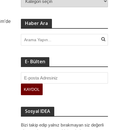
im’de
Haber Ara
E- Bülten
Sosyal IDEA
Bizi takip edip yalnız bırakmayan siz değerli