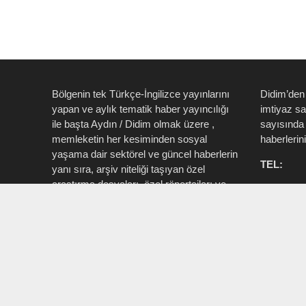
Bölgenin tek Türkçe-İngilizce yayınlarını
Didim’den
yapan ve aylık tematik haber yayıncılığı
imtiyaz s
ile başta Aydın / Didim olmak üzere ,
sayısında 
memleketin her kesiminden sosyal
haberlerin
yaşama dair sektörel ve güncel haberlerin
TEL:
yanı sıra, arşiv niteliği taşıyan özel
araştırma dosyaları, özel röportajları ve
0535 514 
tüm zengin içeriği ile birlikte şahıs, kamu
715 3015
resmi ve özel kurum ve işletmelere ait ”
Aktüel, Magazin, Turizm, Spor, Sanat,
INSTAG
Moda ” konu başlıkları ile Ege İdea Dergi
@egeidead
(@egeideadergi) yerel yayıncılık önderliği
@didim_je
yapar.
Sorumlu : Umut Kaşan @dualiteli