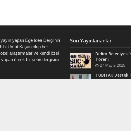
Son Yayınlananlar
 yayın yapan Ege İdea Dergi’nin
ahibi Umut Kaşan olup her
özel araştırmalar ve kendi özel
Didim Belediyesi’
Töreni
i yapan örnek bir şehir dergisidir.
27 Mayıs 2025
TÜBİTAK Destekli
Didim’de ve Tüm 
7828 • 0538 550 7891 • 0535
“Veri Okuryazarlı
Eğitimleri Başlıyo
12 Mart 2025
RAM
Efsane Muhtar “B
ergi @dualiteli
Aşık” Vefatının Bi
t_sosyete
Yılında Unutulma
24 Kasım 2024