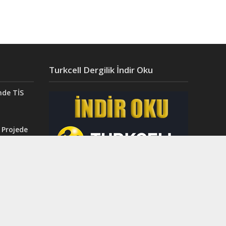
Turkcell Dergilik İndir Oku
nde TİS
 Projede
Aydın’da
ğı”
r.
ahri
rinci
dı