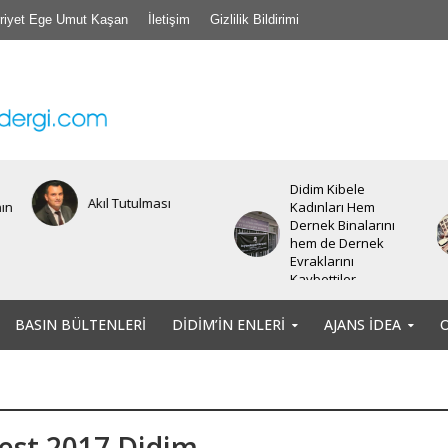
riyet Ege Umut Kaşan
İletişim
Gizlilik Bildirimi
Didim Kibele
Akıl Tutulması
nın
Kadınları Hem
Dernek Binalarını
hem de Dernek
Evraklarını
Kaybettiler.
BASIN BÜLTENLERI
DIDIM’IN ENLERI
AJANS İDEA
est 2017 Didim