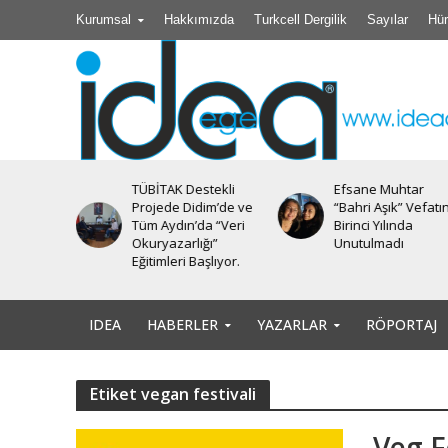
Kurumsal
Hakkımızda
Turkcell Dergilik
Sayılar
Hür
TÜBİTAK Destekli
Efsane Muhtar
iyesi’nde
Projede Didim’de ve
“Bahri Aşık” Vefatı
Tüm Aydın’da “Veri
Birinci Yılında
Okuryazarlığı”
Unutulmadı
Eğitimleri Başlıyor.
IDEA
HABERLER
YAZARLAR
RÖPORTAJ
Etiket vegan festivali
Veg F