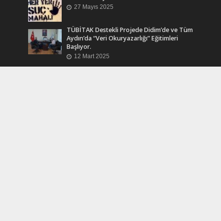
27 Mayıs 2025
TÜBİTAK Destekli Projede Didim’de ve Tüm
Aydın’da “Veri Okuryazarlığı” Eğitimleri
Başlıyor.
12 Mart 2025
Efsane Muhtar “Bahri Aşık” Vefatının Birinci
Yılında Unutulmadı
24 Kasım 2024
Turkcell Dergilik İndir Oku