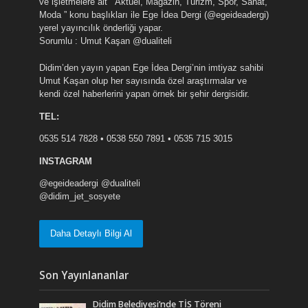
ve işletmelere ait ” Aktüel, Magazin, Turizm, Spor, Sanat,
Moda ” konu başlıkları ile Ege İdea Dergi (@egeideadergi)
yerel yayıncılık önderliği yapar.
Sorumlu : Umut Kaşan @dualiteli
Didim’den yayın yapan Ege İdea Dergi’nin imtiyaz sahibi
Umut Kaşan olup her sayısında özel araştırmalar ve
kendi özel haberlerini yapan örnek bir şehir dergisidir.
TEL:
0535 514 7828 • 0538 550 7891 • 0535 715 3015
INSTAGRAM
@egeideadergi @dualiteli
@didim_jet_sosyete
Daha Detaylı Bilgi Al
Son Yayınlananlar
Didim Belediyesi’nde TİS Töreni