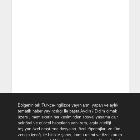
Bölgenin tek Türkçe-İngilizce yayınlarını yapan ve aylık
tematik haber yayıncılığı ile başta Aydın / Didim olmak
üzere , memleketin her kesiminden sosyal yaşama dair
sektörel ve güncel haberlerin yanı sıra, arşiv niteliği
taşıyan özel araştırma dosyaları, özel röportajları ve tüm
zengin içeriği ile birlikte şahıs, kamu resmi ve özel kurum