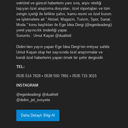
sektörel ve güncel haberlerin yanı sıra, arşiv niteliği
taşıyan özel araştırma dosyaları, özel röportajları ve tüm
zengin içeriği ile birlikte şahıs, kamu resmi ve özel kurum
ve işletmelere ait ” Aktüel, Magazin, Turizm, Spor, Sanat,
Moda ” konu başlıkları ile Ege İdea Dergi (@egeideadergi)
yerel yayıncılık önderliği yapar.
Sorumlu : Umut Kaşan @dualiteli
Didim’den yayın yapan Ege İdea Dergi’nin imtiyaz sahibi
Umut Kaşan olup her sayısında özel araştırmalar ve
kendi özel haberlerini yapan örnek bir şehir dergisidir.
TEL:
0535 514 7828 • 0538 550 7891 • 0535 715 3015
INSTAGRAM
@egeideadergi @dualiteli
@didim_jet_sosyete
Daha Detaylı Bilgi Al