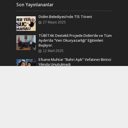
Son Yayınlananlar
Didim Belediyesi’nde TİS Töreni
27 Mayıs 2025
TÜBİTAK Destekli Projede Didim’de ve Tüm
Aydın’da “Veri Okuryazarlığı” Eğitimleri
Başlıyor.
12 Mart 2025
Efsane Muhtar “Bahri Aşık” Vefatının Birinci
Yılında Unutulmadı
24 Kasım 2024
Turkcell Dergilik İndir Oku