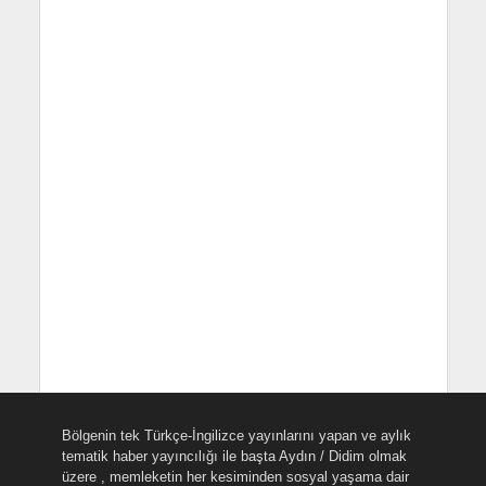
Bölgenin tek Türkçe-İngilizce yayınlarını yapan ve aylık
tematik haber yayıncılığı ile başta Aydın / Didim olmak
üzere , memleketin her kesiminden sosyal yaşama dair