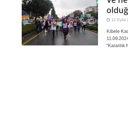
oldu
12 Eylül
Kibele Ka
11.09.20
“Karanlık h