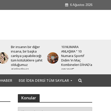
6 Ağustos 2026
Bir insanın bir diğer
10 NUMARA
insana, bir başka
ANLAŞMA “ 10
canlıya yapabileceği
Numara Sportif
tüm kötülüklere şahit
Didim ‘in Maç
olduğumuz
Kombineleri DİHAD’a
günlerdeyiz.
emanet”
OHABER
EGE İDEA DERGI TÜM SAYILAR
Konular