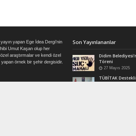
Son Yayınlananlar
 yayın yapan Ege İdea Dergi’nin
ahibi Umut Kaşan olup her
özel araştırmalar ve kendi özel
Didim Belediyesi’
Töreni
i yapan örnek bir şehir dergisidir.
27 Mayıs 2025
TÜBİTAK Destekli
Didim’de ve Tüm 
7828 • 0538 550 7891 • 0535
“Veri Okuryazarlı
Eğitimleri Başlıyo
12 Mart 2025
RAM
Efsane Muhtar “B
ergi @dualiteli
Aşık” Vefatının Bi
t_sosyete
Yılında Unutulma
24 Kasım 2024