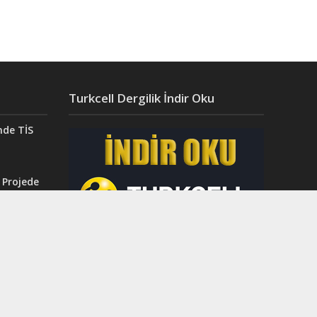
Turkcell Dergilik İndir Oku
nde TİS
 Projede
Aydın’da
ğı”
r.
ahri
rinci
dı