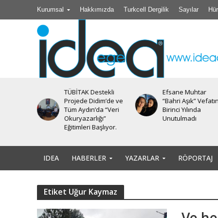
Kurumsal
Hakkımızda
Turkcell Dergilik
Sayılar
Hür
TÜBİTAK Destekli
Efsane Muhtar
iyesi’nde
Projede Didim’de ve
“Bahri Aşık” Vefatı
Tüm Aydın’da “Veri
Birinci Yılında
Okuryazarlığı”
Unutulmadı
Eğitimleri Başlıyor.
IDEA
HABERLER
YAZARLAR
RÖPORTAJ
Etiket Uğur Kaymaz
Ve her