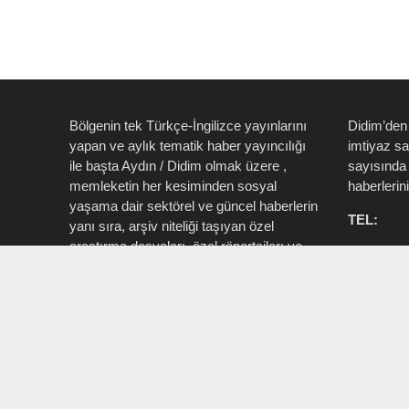
Bölgenin tek Türkçe-İngilizce yayınlarını
Didim’den
yapan ve aylık tematik haber yayıncılığı
imtiyaz s
ile başta Aydın / Didim olmak üzere ,
sayısında 
memleketin her kesiminden sosyal
haberlerin
yaşama dair sektörel ve güncel haberlerin
TEL:
yanı sıra, arşiv niteliği taşıyan özel
araştırma dosyaları, özel röportajları ve
0535 514 
tüm zengin içeriği ile birlikte şahıs, kamu
715 3015
resmi ve özel kurum ve işletmelere ait ”
Aktüel, Magazin, Turizm, Spor, Sanat,
INSTAG
Moda ” konu başlıkları ile Ege İdea Dergi
@egeidead
(@egeideadergi) yerel yayıncılık önderliği
@didim_je
yapar.
Sorumlu : Umut Kaşan @dualiteli