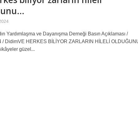
ğunu…
 2024
dın Yardımlaşma ve Dayanışma Derneği Basın Açıklaması /
24 / DidimVE HERKES BİLİYOR ZARLARIN HİLELİ OLDUĞU
ikâyeler güzel...