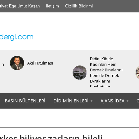
riyet Ege Umut Kaşan
İletişim
Gizlilik Bildirimi
Didim Kibele
Akıl Tutulması
nın
Kadınları Hem
Dernek Binalarını
hem de Dernek
Evraklarını
Kaybettiler.
BASIN BÜLTENLERI
DIDIM’IN ENLERI
AJANS İDEA
kes biliyor zarların hileli