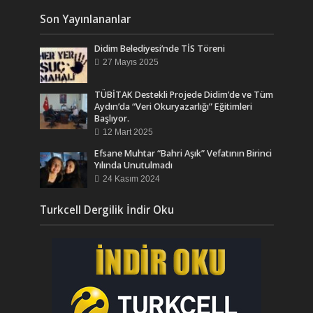
Son Yayınlananlar
Didim Belediyesi’nde TİS Töreni
27 Mayıs 2025
TÜBİTAK Destekli Projede Didim’de ve Tüm
Aydın’da “Veri Okuryazarlığı” Eğitimleri
Başlıyor.
12 Mart 2025
Efsane Muhtar “Bahri Aşık” Vefatının Birinci
Yılında Unutulmadı
24 Kasım 2024
Turkcell Dergilik İndir Oku