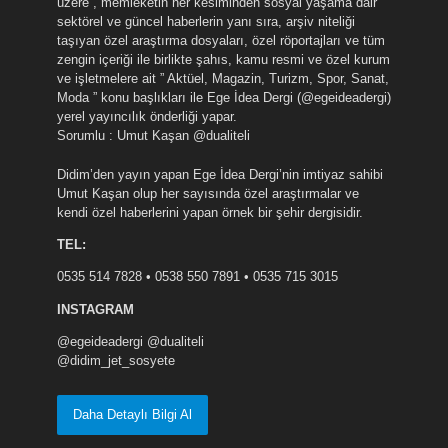
üzere , memleketin her kesiminden sosyal yaşama dair
sektörel ve güncel haberlerin yanı sıra, arşiv niteliği
taşıyan özel araştırma dosyaları, özel röportajları ve tüm
zengin içeriği ile birlikte şahıs, kamu resmi ve özel kurum
ve işletmelere ait ” Aktüel, Magazin, Turizm, Spor, Sanat,
Moda ” konu başlıkları ile Ege İdea Dergi (@egeideadergi)
yerel yayıncılık önderliği yapar.
Sorumlu : Umut Kaşan @dualiteli
Didim’den yayın yapan Ege İdea Dergi’nin imtiyaz sahibi
Umut Kaşan olup her sayısında özel araştırmalar ve
kendi özel haberlerini yapan örnek bir şehir dergisidir.
TEL:
0535 514 7828 • 0538 550 7891 • 0535 715 3015
INSTAGRAM
@egeideadergi @dualiteli
@didim_jet_sosyete
Daha Detaylı Bilgi Al