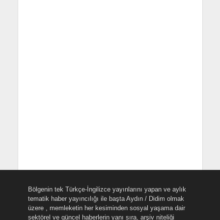
Bölgenin tek Türkçe-İngilizce yayınlarını yapan ve aylık
tematik haber yayıncılığı ile başta Aydın / Didim olmak
üzere , memleketin her kesiminden sosyal yaşama dair
sektörel ve güncel haberlerin yanı sıra, arşiv niteliği