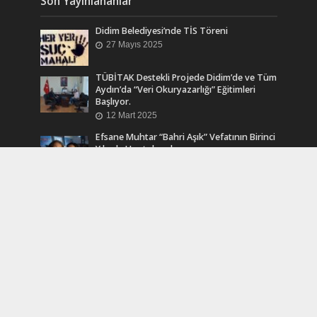
Son Yayınlananlar
Didim Belediyesi’nde TİS Töreni
27 Mayıs 2025
TÜBİTAK Destekli Projede Didim’de ve Tüm
Aydın’da “Veri Okuryazarlığı” Eğitimleri
Başlıyor.
12 Mart 2025
Efsane Muhtar “Bahri Aşık” Vefatının Birinci
Yılında Unutulmadı
24 Kasım 2024
Turkcell Dergilik İndir Oku