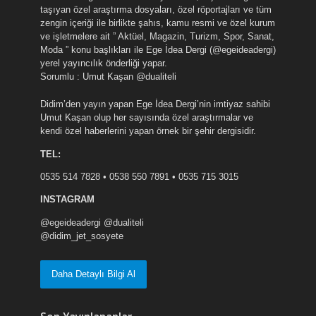
taşıyan özel araştırma dosyaları, özel röportajları ve tüm
zengin içeriği ile birlikte şahıs, kamu resmi ve özel kurum
ve işletmelere ait ” Aktüel, Magazin, Turizm, Spor, Sanat,
Moda ” konu başlıkları ile Ege İdea Dergi (@egeideadergi)
yerel yayıncılık önderliği yapar.
Sorumlu : Umut Kaşan @dualiteli
Didim’den yayın yapan Ege İdea Dergi’nin imtiyaz sahibi
Umut Kaşan olup her sayısında özel araştırmalar ve
kendi özel haberlerini yapan örnek bir şehir dergisidir.
TEL:
0535 514 7828 • 0538 550 7891 • 0535 715 3015
INSTAGRAM
@egeideadergi @dualiteli
@didim_jet_sosyete
Daha Detaylı Bilgi Al