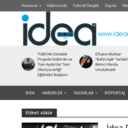
Kurumsal
Hakkımızda
Turkcell Dergilik
Sayılar
Hür
TÜBİTAK Destekli
Efsane Muhtar
iyesi’nde
Projede Didim’de ve
“Bahri Aşık” Vefatı
Tüm Aydın’da “Veri
Birinci Yılında
Okuryazarlığı”
Unutulmadı
Eğitimleri Başlıyor.
IDEA
HABERLER
YAZARLAR
RÖPORTAJ
Etiket sükür
İdea 