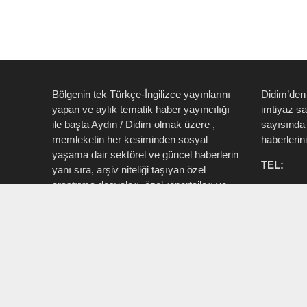
Bölgenin tek Türkçe-İngilizce yayınlarını
Didim’den
yapan ve aylık tematik haber yayıncılığı
imtiyaz s
ile başta Aydın / Didim olmak üzere ,
sayısında 
memleketin her kesiminden sosyal
haberlerin
yaşama dair sektörel ve güncel haberlerin
TEL:
yanı sıra, arşiv niteliği taşıyan özel
araştırma dosyaları, özel röportajları ve
0535 514 
tüm zengin içeriği ile birlikte şahıs, kamu
715 3015
resmi ve özel kurum ve işletmelere ait ”
Aktüel, Magazin, Turizm, Spor, Sanat,
INSTAG
Moda ” konu başlıkları ile Ege İdea Dergi
@egeidead
(@egeideadergi) yerel yayıncılık önderliği
@didim_je
yapar.
Sorumlu : Umut Kaşan @dualiteli