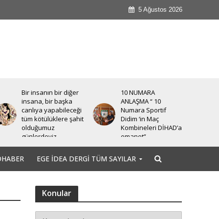
5 Ağustos 2026
Bir insanın bir diğer
10 NUMARA
insana, bir başka
ANLAŞMA “ 10
canlıya yapabileceği
Numara Sportif
tüm kötülüklere şahit
Didim ‘in Maç
olduğumuz
Kombineleri DİHAD’a
günlerdeyiz.
emanet”
OHABER
EGE İDEA DERGI TÜM SAYILAR
Konular