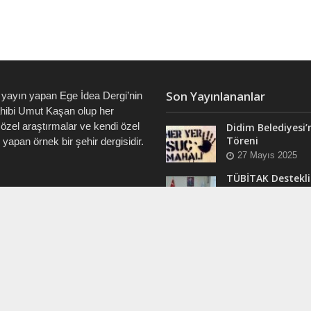
Son Yayınlananlar
 yayın yapan Ege İdea Dergi’nin
ahibi Umut Kaşan olup her
özel araştırmalar ve kendi özel
Didim Belediyesi’
Töreni
i yapan örnek bir şehir dergisidir.
27 Mayıs 2025
TÜBİTAK Destekli
Didim’de ve Tüm 
7828 • 0538 550 7891 • 0535
“Veri Okuryazarlı
Eğitimleri Başlıyo
12 Mart 2025
RAM
Efsane Muhtar “B
ergi @dualiteli
Aşık” Vefatının Bi
t_sosyete
Yılında Unutulma
24 Kasım 2024