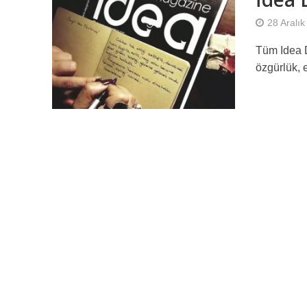
28 Aralı
Tüm Idea D
özgürlük, e