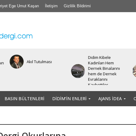
riyet Ege Umut Kaşan
İletişim
Gizlilik Bildirimi
Didim Kibele
Akıl Tutulması
nın
Kadınları Hem
Dernek Binalarını
hem de Dernek
Evraklarını
Kaybettiler.
BASIN BÜLTENLERI
DIDIM’IN ENLERI
AJANS İDEA
Dergi Okurlarına