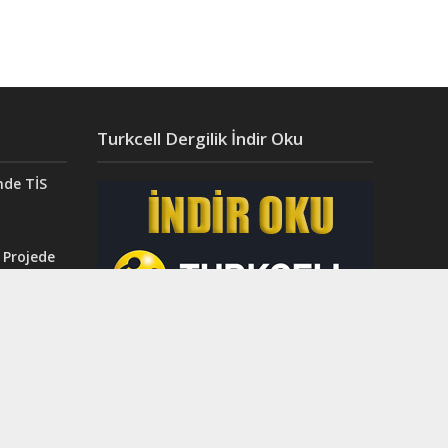
Turkcell Dergilik İndir Oku
nde TİS
 Projede
Aydın’da
ğı”
r.
ahri
rinci
dı