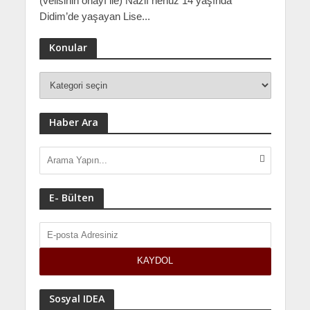
(velisinin onayı ile) Nazlı henüz 14 yaşında
Didim’de yaşayan Lise...
Konular
Haber Ara
E- Bülten
Sosyal IDEA