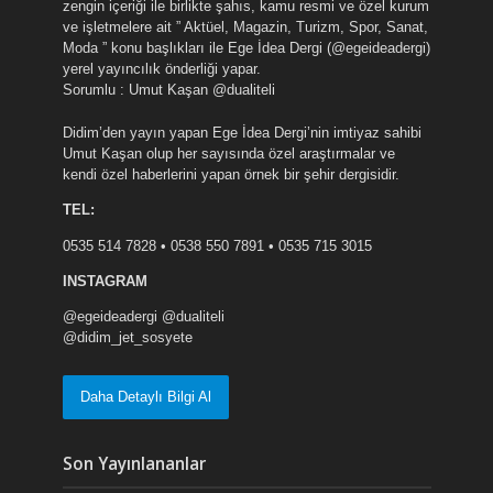
zengin içeriği ile birlikte şahıs, kamu resmi ve özel kurum
ve işletmelere ait ” Aktüel, Magazin, Turizm, Spor, Sanat,
Moda ” konu başlıkları ile Ege İdea Dergi (@egeideadergi)
yerel yayıncılık önderliği yapar.
Sorumlu : Umut Kaşan @dualiteli
Didim’den yayın yapan Ege İdea Dergi’nin imtiyaz sahibi
Umut Kaşan olup her sayısında özel araştırmalar ve
kendi özel haberlerini yapan örnek bir şehir dergisidir.
TEL:
0535 514 7828 • 0538 550 7891 • 0535 715 3015
INSTAGRAM
@egeideadergi @dualiteli
@didim_jet_sosyete
Daha Detaylı Bilgi Al
Son Yayınlananlar