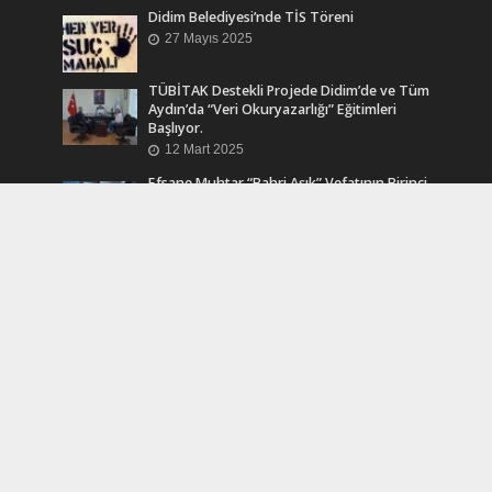
Didim Belediyesi’nde TİS Töreni
27 Mayıs 2025
TÜBİTAK Destekli Projede Didim’de ve Tüm
Aydın’da “Veri Okuryazarlığı” Eğitimleri
Başlıyor.
12 Mart 2025
Efsane Muhtar “Bahri Aşık” Vefatının Birinci
Yılında Unutulmadı
24 Kasım 2024
Turkcell Dergilik İndir Oku