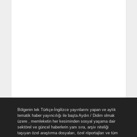
Bölgenin tek Türkçe-İngilizce yayınlarını yapan ve aylık
tematik haber yayıncılığı ile başta Aydın / Didim olmak
üzere , memleketin her kesiminden sosyal yaşama dair
sektörel ve güncel haberlerin yanı sıra, arşiv niteliği
taşıyan özel araştırma dosyaları, özel röportajları ve tüm