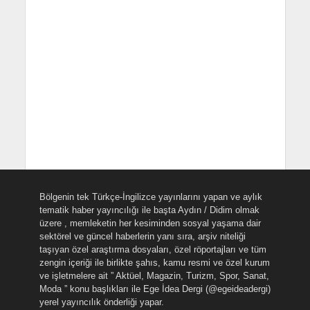
Bölgenin tek Türkçe-İngilizce yayınlarını yapan ve aylık
tematik haber yayıncılığı ile başta Aydın / Didim olmak
üzere , memleketin her kesiminden sosyal yaşama dair
sektörel ve güncel haberlerin yanı sıra, arşiv niteliği
taşıyan özel araştırma dosyaları, özel röportajları ve tüm
zengin içeriği ile birlikte şahıs, kamu resmi ve özel kurum
ve işletmelere ait ” Aktüel, Magazin, Turizm, Spor, Sanat,
Moda ” konu başlıkları ile Ege İdea Dergi (@egeideadergi)
yerel yayıncılık önderliği yapar.