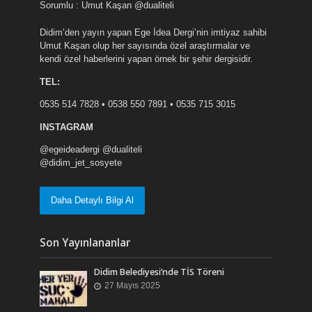
Sorumlu : Umut Kaşan @dualiteli
Didim’den yayın yapan Ege İdea Dergi’nin imtiyaz sahibi
Umut Kaşan olup her sayısında özel araştırmalar ve
kendi özel haberlerini yapan örnek bir şehir dergisidir.
TEL:
0535 514 7828 • 0538 550 7891 • 0535 715 3015
INSTAGRAM
@egeideadergi @dualiteli
@didim_jet_sosyete
Daha Detaylı Bilgi Al
Son Yayınlananlar
Didim Belediyesi’nde TİS Töreni
27 Mayıs 2025