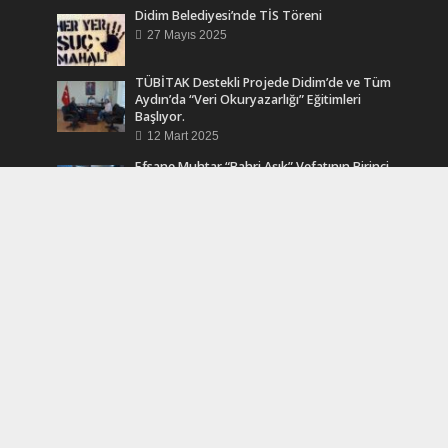
Didim Belediyesi’nde TİS Töreni
27 Mayıs 2025
TÜBİTAK Destekli Projede Didim’de ve Tüm
Aydın’da “Veri Okuryazarlığı” Eğitimleri
Başlıyor.
12 Mart 2025
Efsane Muhtar “Bahri Aşık” Vefatının Birinci
Yılında Unutulmadı
24 Kasım 2024
Turkcell Dergilik İndir Oku