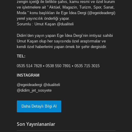
zengin içeriği ile birlikte şahıs, kamu resmi ve özel kurum
ve işletmelere ait ” Aktüel, Magazin, Turizm, Spor, Sanat,
Moda ” konu başlıkları ile Ege İdea Dergi (@egeideadergi)
yerel yayıncılık önderliği yapar.
Sorumlu : Umut Kaşan @dualiteli
Didim’den yayın yapan Ege İdea Dergi’nin imtiyaz sahibi
Umut Kaşan olup her sayısında özel araştırmalar ve
kendi özel haberlerini yapan örnek bir şehir dergisidir.
TEL:
0535 514 7828 • 0538 550 7891 • 0535 715 3015
INSTAGRAM
@egeideadergi @dualiteli
@didim_jet_sosyete
Daha Detaylı Bilgi Al
Son Yayınlananlar