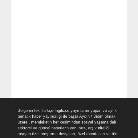
Bölgenin tek Türkçe-İngilizce yayınlarını yapan ve aylık
tematik haber yayıncılığı ile başta Aydın / Didim olmak
üzere , memleketin her kesiminden sosyal yaşama dair
sektörel ve güncel haberlerin yanı sıra, arşiv niteliği
taşıyan özel araştırma dosyaları, özel röportajları ve tüm