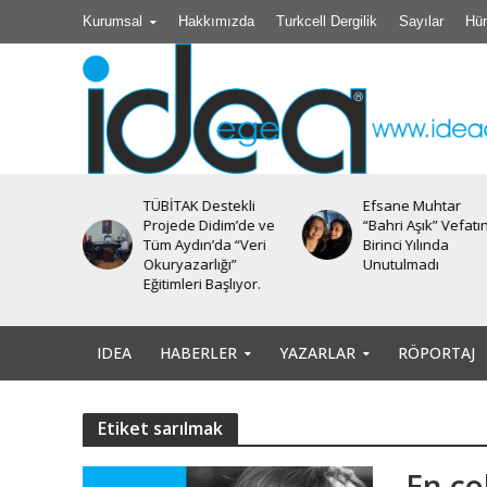
Kurumsal
Hakkımızda
Turkcell Dergilik
Sayılar
Hür
TÜBİTAK Destekli
Efsane Muhtar
iyesi’nde
Projede Didim’de ve
“Bahri Aşık” Vefatı
Tüm Aydın’da “Veri
Birinci Yılında
Okuryazarlığı”
Unutulmadı
Eğitimleri Başlıyor.
IDEA
HABERLER
YAZARLAR
RÖPORTAJ
Etiket sarılmak
En ço