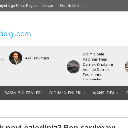
riyet Ege Umut Kaşan
İletişim
Gizlilik Bildirimi
Didim Kibele
Akıl Tutulması
nın
Kadınları Hem
Dernek Binalarını
hem de Dernek
Evraklarını
Kaybettiler.
BASIN BÜLTENLERI
DIDIM’IN ENLERI
AJANS İDEA
k neyi özlediniz? Ben sarılmayı