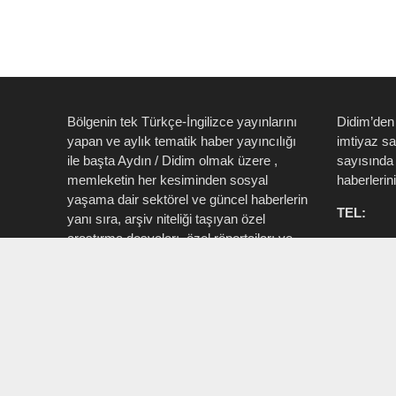
Bölgenin tek Türkçe-İngilizce yayınlarını
Didim’den
yapan ve aylık tematik haber yayıncılığı
imtiyaz s
ile başta Aydın / Didim olmak üzere ,
sayısında 
memleketin her kesiminden sosyal
haberlerin
yaşama dair sektörel ve güncel haberlerin
TEL:
yanı sıra, arşiv niteliği taşıyan özel
araştırma dosyaları, özel röportajları ve
0535 514 
tüm zengin içeriği ile birlikte şahıs, kamu
715 3015
resmi ve özel kurum ve işletmelere ait ”
Aktüel, Magazin, Turizm, Spor, Sanat,
INSTAG
Moda ” konu başlıkları ile Ege İdea Dergi
@egeidead
(@egeideadergi) yerel yayıncılık önderliği
@didim_je
yapar.
Sorumlu : Umut Kaşan @dualiteli