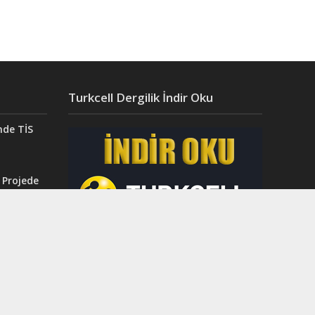
Turkcell Dergilik İndir Oku
nde TİS
 Projede
Aydın’da
ğı”
r.
ahri
rinci
dı