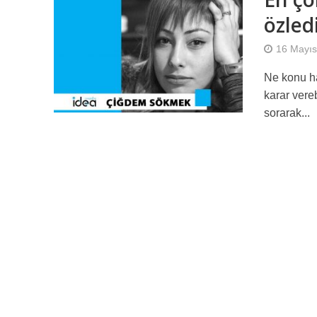
özle
16 Mayıs
Ne konu h
karar vere
sorarak...