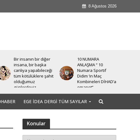
8 Ağustos 2026
Bir insanın bir diğer
10 NUMARA
insana, bir başka
ANLAŞMA “ 10
canlıya yapabileceği
Numara Sportif
tüm kötülüklere şahit
Didim ‘in Maç
olduğumuz
Kombineleri DİHAD’a
günlerdeyiz.
emanet”
OHABER
EGE İDEA DERGI TÜM SAYILAR
Konular