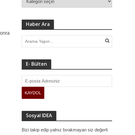
Haber Ara
sonra
E- Bülten
Sosyal IDEA
Bizi takip edip yalnız bırakmayan siz değerli