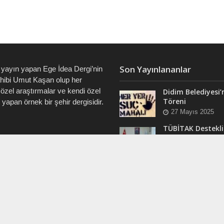
Son Yayınlananlar
 yayın yapan Ege İdea Dergi’nin
ahibi Umut Kaşan olup her
özel araştırmalar ve kendi özel
Didim Belediyesi’
Töreni
i yapan örnek bir şehir dergisidir.
27 Mayıs 2025
TÜBİTAK Destekli
Didim’de ve Tüm 
7828 • 0538 550 7891 • 0535
“Veri Okuryazarlı
Eğitimleri Başlıyo
12 Mart 2025
RAM
Efsane Muhtar “B
ergi @dualiteli
Aşık” Vefatının Bi
t_sosyete
Yılında Unutulma
24 Kasım 2024