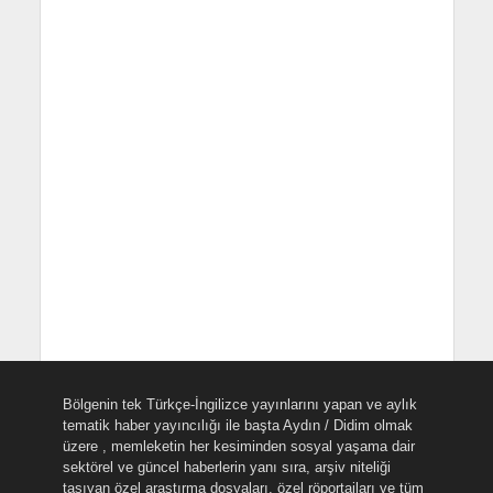
Bölgenin tek Türkçe-İngilizce yayınlarını yapan ve aylık
tematik haber yayıncılığı ile başta Aydın / Didim olmak
üzere , memleketin her kesiminden sosyal yaşama dair
sektörel ve güncel haberlerin yanı sıra, arşiv niteliği
taşıyan özel araştırma dosyaları, özel röportajları ve tüm