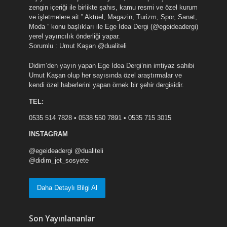
zengin içeriği ile birlikte şahıs, kamu resmi ve özel kurum
ve işletmelere ait ” Aktüel, Magazin, Turizm, Spor, Sanat,
Moda ” konu başlıkları ile Ege İdea Dergi (@egeideadergi)
yerel yayıncılık önderliği yapar.
Sorumlu : Umut Kaşan @dualiteli
Didim’den yayın yapan Ege İdea Dergi’nin imtiyaz sahibi
Umut Kaşan olup her sayısında özel araştırmalar ve
kendi özel haberlerini yapan örnek bir şehir dergisidir.
TEL:
0535 514 7828 • 0538 550 7891 • 0535 715 3015
INSTAGRAM
@egeideadergi @dualiteli
@didim_jet_sosyete
Daha Detaylı Bilgi Al
Son Yayınlananlar