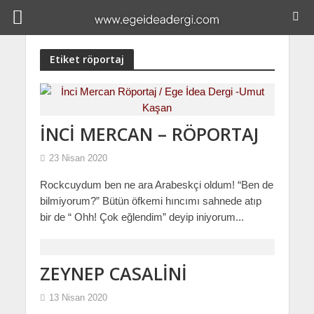
Etiket röportaj
İNCİ MERCAN – RÖPORTAJ
23 Nisan 2020
Rockcuydum ben ne ara Arabeskçi oldum! “Ben de
bilmiyorum?” Bütün öfkemi hıncımı sahnede atıp
bir de “ Ohh! Çok eğlendim” deyip iniyorum...
ZEYNEP CASALİNİ
13 Nisan 2020