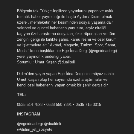
Bölgenin tek Türkçe-İngilizce yayınlarını yapan ve aylık
tematik haber yayıncılığı ile başta Aydın / Didim olmak
üzere , memleketin her kesiminden sosyal yaşama dair
sektörel ve güncel haberlerin yanı sıra, arşiv niteliği
taşıyan özel araştırma dosyaları, özel röportajları ve tüm
zengin içeriği ile birlikte şahıs, kamu resmi ve özel kurum
ve işletmelere ait ” Aktüel, Magazin, Turizm, Spor, Sanat,
Moda ” konu başlıkları ile Ege İdea Dergi (@egeideadergi)
yerel yayıncılık önderliği yapar.
Sorumlu : Umut Kaşan @dualiteli
Didim’den yayın yapan Ege İdea Dergi’nin imtiyaz sahibi
Umut Kaşan olup her sayısında özel araştırmalar ve
kendi özel haberlerini yapan örnek bir şehir dergisidir.
TEL:
0535 514 7828 • 0538 550 7891 • 0535 715 3015
INSTAGRAM
@egeideadergi @dualiteli
@didim_jet_sosyete