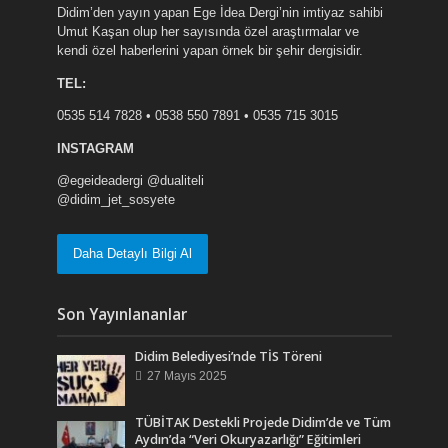
Didim’den yayın yapan Ege İdea Dergi’nin imtiyaz sahibi
Umut Kaşan olup her sayısında özel araştırmalar ve
kendi özel haberlerini yapan örnek bir şehir dergisidir.
TEL:
0535 514 7828 • 0538 550 7891 • 0535 715 3015
INSTAGRAM
@egeideadergi @dualiteli
@didim_jet_sosyete
Daha Detaylı Bilgi Al
Son Yayınlananlar
Didim Belediyesi’nde TİS Töreni
27 Mayıs 2025
TÜBİTAK Destekli Projede Didim’de ve Tüm
Aydın’da “Veri Okuryazarlığı” Eğitimleri