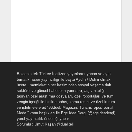
Bölgenin tek Türkçe-İngilizce yayınlarını yapan ve aylık
tematik haber yayıncılığı ile başta Aydın / Didim olmak
üzere , memleketin her kesiminden sosyal yaşama dair
sektörel ve güncel haberlerin yanı sıra, arşiv niteliği
taşıyan özel araştırma dosyaları, özel röportajları ve tüm
zengin içeriği ile birlikte şahıs, kamu resmi ve özel kurum
ve işletmelere ait ” Aktüel, Magazin, Turizm, Spor, Sanat,
Moda ” konu başlıkları ile Ege İdea Dergi (@egeideadergi)
yerel yayıncılık önderliği yapar.
Sorumlu : Umut Kaşan @dualiteli