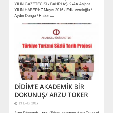
YILIN GAZETECİSİ / BAHRİ AŞIK /AA.Aajansı
YILIN HABERİ: 7 Mayıs 2016 / Ediz Verdioğlu /
Aydın Denge / Haber :...
DİDİM’E AKADEMİK BİR
DOKUNUŞ/ ARZU TOKER
13 Eylül 2017
Ayın Röportajı – Arzu Toker Instructor Arzu Toker of