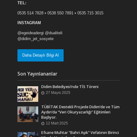
TEL:
0535 514 7828 • 0538 550 7891 • 0535 715 3015
INSTAGRAM
@egeideadergi @dualiteli
@didim_jet_sosyete
Daha Detaylı Bilgi Al
Son Yayınlananlar
Didim Belediyesi’nde TİS Töreni
27 Mayıs 2025
TÜBİTAK Destekli Projede Didim’de ve Tüm
Aydın’da “Veri Okuryazarlığı” Eğitimleri
Başlıyor.
12 Mart 2025
Efsane Muhtar “Bahri Aşık” Vefatının Birinci