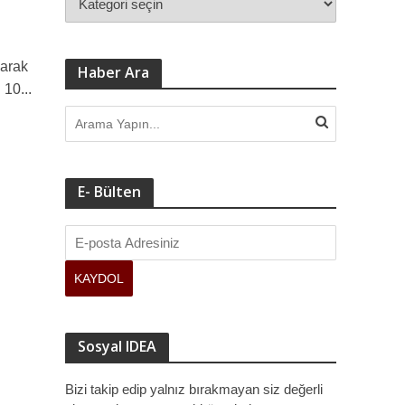
larak
Haber Ara
 10...
E- Bülten
Sosyal IDEA
Bizi takip edip yalnız bırakmayan siz değerli