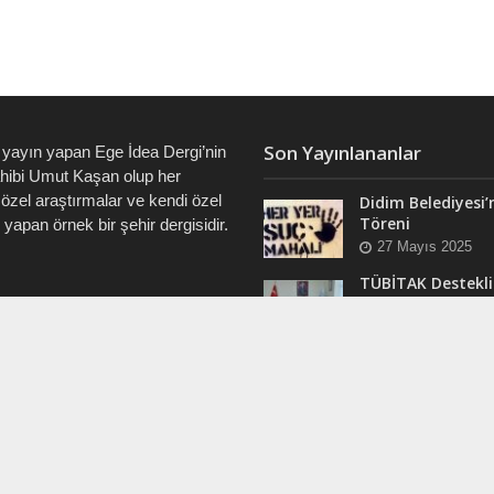
Son Yayınlananlar
 yayın yapan Ege İdea Dergi’nin
ahibi Umut Kaşan olup her
özel araştırmalar ve kendi özel
Didim Belediyesi’
Töreni
i yapan örnek bir şehir dergisidir.
27 Mayıs 2025
TÜBİTAK Destekli
Didim’de ve Tüm 
7828 • 0538 550 7891 • 0535
“Veri Okuryazarlı
Eğitimleri Başlıyo
12 Mart 2025
RAM
Efsane Muhtar “B
ergi @dualiteli
Aşık” Vefatının Bi
t_sosyete
Yılında Unutulma
24 Kasım 2024