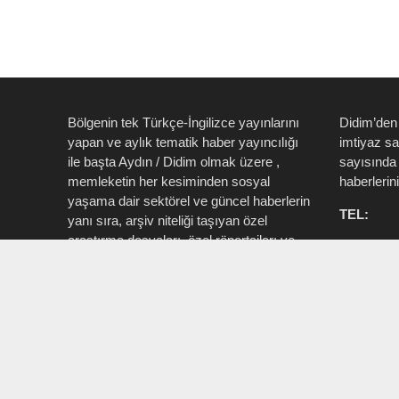
Bölgenin tek Türkçe-İngilizce yayınlarını
Didim’den
yapan ve aylık tematik haber yayıncılığı
imtiyaz s
ile başta Aydın / Didim olmak üzere ,
sayısında 
memleketin her kesiminden sosyal
haberlerin
yaşama dair sektörel ve güncel haberlerin
TEL:
yanı sıra, arşiv niteliği taşıyan özel
araştırma dosyaları, özel röportajları ve
0535 514 
tüm zengin içeriği ile birlikte şahıs, kamu
715 3015
resmi ve özel kurum ve işletmelere ait ”
Aktüel, Magazin, Turizm, Spor, Sanat,
INSTAG
Moda ” konu başlıkları ile Ege İdea Dergi
@egeidead
(@egeideadergi) yerel yayıncılık önderliği
@didim_je
yapar.
Sorumlu : Umut Kaşan @dualiteli