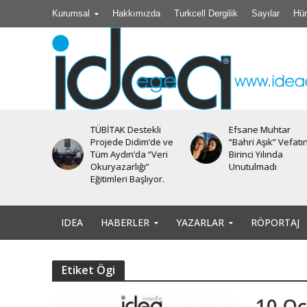
Kurumsal
Hakkımızda
Turkcell Dergilik
Sayılar
Hür
TÜBİTAK Destekli
Efsane Muhtar
iyesi’nde
Projede Didim’de ve
“Bahri Aşık” Vefatı
Tüm Aydın’da “Veri
Birinci Yılında
Okuryazarlığı”
Unutulmadı
Eğitimleri Başlıyor.
IDEA
HABERLER
YAZARLAR
RÖPORTAJ
Etiket Ögi
10 Oc