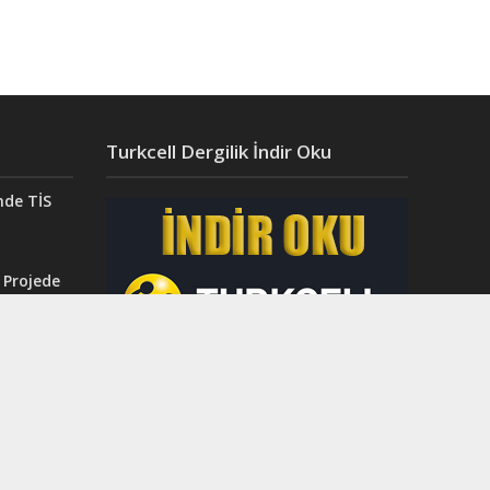
Turkcell Dergilik İndir Oku
nde TİS
 Projede
Aydın’da
ğı”
r.
ahri
rinci
dı