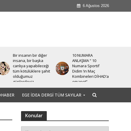
6 Ağustos 2026
Bir insanın bir diğer
10 NUMARA
insana, bir başka
ANLAŞMA “ 10
canlıya yapabileceği
Numara Sportif
tüm kötülüklere şahit
Didim ‘in Maç
olduğumuz
Kombineleri DİHAD’a
günlerdeyiz.
emanet”
OHABER
EGE İDEA DERGI TÜM SAYILAR
Konular