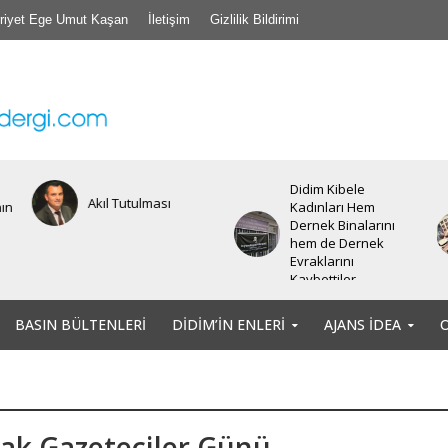
riyet Ege Umut Kaşan
İletişim
Gizlilik Bildirimi
Didim Kibele
Akıl Tutulması
nın
Kadınları Hem
Dernek Binalarını
hem de Dernek
Evraklarını
Kaybettiler.
BASIN BÜLTENLERI
DIDIM’IN ENLERI
AJANS İDEA
ak Gazeteciler Günü