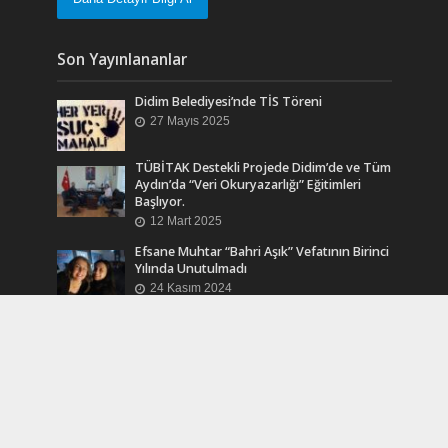
Son Yayınlananlar
Didim Belediyesi’nde TİS Töreni
27 Mayıs 2025
TÜBİTAK Destekli Projede Didim’de ve Tüm
Aydın’da “Veri Okuryazarlığı” Eğitimleri
Başlıyor.
12 Mart 2025
Efsane Muhtar “Bahri Aşık” Vefatının Birinci
Yılında Unutulmadı
24 Kasım 2024
Turkcell Dergilik İndir Oku