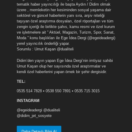
tematik haber yayıncılığı ile başta Aydın / Didim olmak
üzere , memleketin her kesiminden sosyal yaşama dair
sektörel ve güncel haberlerin yanı sıra, arşiv niteliği
taşıyan özel araştırma dosyaları, özel röportajları ve tüm
zengin içeriği ile birlikte şahıs, kamu resmi ve özel kurum
ve işletmelere ait ” Aktüel, Magazin, Turizm, Spor, Sanat,
Moda ” konu başlıkları ile Ege İdea Dergi (@egeideadergi)
yerel yayıncılık önderliği yapar.
Sorumlu : Umut Kaşan @dualiteli
Didim’den yayın yapan Ege İdea Dergi’nin imtiyaz sahibi
Umut Kaşan olup her sayısında özel araştırmalar ve
kendi özel haberlerini yapan örnek bir şehir dergisidir.
TEL:
0535 514 7828 • 0538 550 7891 • 0535 715 3015
INSTAGRAM
@egeideadergi @dualiteli
@didim_jet_sosyete
Daha Detaylı Bilgi Al