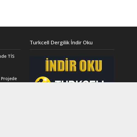
Turkcell Dergilik İndir Oku
nde TİS
 Projede
Aydın’da
ğı”
r.
ahri
rinci
dı