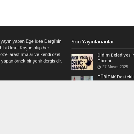
Son Yayınlananlar
 yayın yapan Ege İdea Dergi’nin
ahibi Umut Kaşan olup her
özel araştırmalar ve kendi özel
Didim Belediyesi’
Töreni
i yapan örnek bir şehir dergisidir.
27 Mayıs 2025
TÜBİTAK Destekli
Didim’de ve Tüm 
7828 • 0538 550 7891 • 0535
“Veri Okuryazarlı
Eğitimleri Başlıyo
12 Mart 2025
RAM
Efsane Muhtar “B
ergi @dualiteli
Aşık” Vefatının Bi
t_sosyete
Yılında Unutulma
24 Kasım 2024