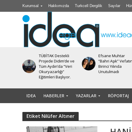
Kurumsal
Hakkımızda
Turkcell Dergilik
Sayılar
Hür
TÜBİTAK Destekli
Efsane Muhtar
iyesi’nde
Projede Didim’de ve
“Bahri Aşık” Vefatı
Tüm Aydın’da “Veri
Birinci Yılında
Okuryazarlığı”
Unutulmadı
Eğitimleri Başlıyor.
IDEA
HABERLER
YAZARLAR
RÖPORTAJ
Etiket Nilüfer Altıner
HANİ 