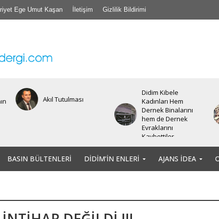
riyet Ege Umut Kaşan
İletişim
Gizlilik Bildirimi
Didim Kibele
Akıl Tutulması
nın
Kadınları Hem
Dernek Binalarını
hem de Dernek
Evraklarını
Kaybettiler.
BASIN BÜLTENLERI
DIDIM’IN ENLERI
AJANS İDEA
İNTİHAR DEĞİLDİ !!!