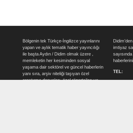
Bölgenin tek Türkçe-İngilizce yayınlarını
Didim’den
yapan ve aylık tematik haber yayıncılığı
imtiyaz s
ile başta Aydın / Didim olmak üzere ,
sayısında 
memleketin her kesiminden sosyal
haberlerin
yaşama dair sektörel ve güncel haberlerin
TEL:
yanı sıra, arşiv niteliği taşıyan özel
araştırma dosyaları, özel röportajları ve
0535 514 
tüm zengin içeriği ile birlikte şahıs, kamu
715 3015
resmi ve özel kurum ve işletmelere ait ”
Aktüel, Magazin, Turizm, Spor, Sanat,
INSTAG
Moda ” konu başlıkları ile Ege İdea Dergi
@egeidead
(@egeideadergi) yerel yayıncılık önderliği
@didim_je
yapar.
Sorumlu : Umut Kaşan @dualiteli