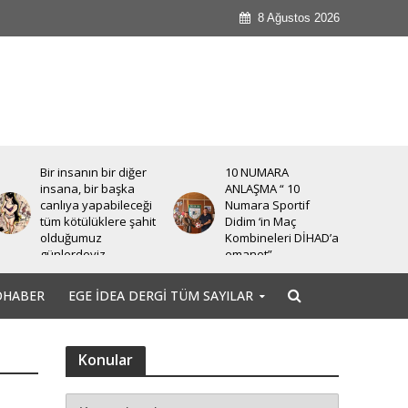
8 Ağustos 2026
Bir insanın bir diğer
10 NUMARA
insana, bir başka
ANLAŞMA “ 10
canlıya yapabileceği
Numara Sportif
tüm kötülüklere şahit
Didim ‘in Maç
olduğumuz
Kombineleri DİHAD’a
günlerdeyiz.
emanet”
OHABER
EGE İDEA DERGI TÜM SAYILAR
Konular