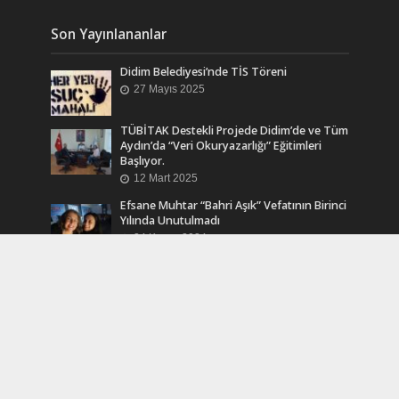
Son Yayınlananlar
Didim Belediyesi’nde TİS Töreni
27 Mayıs 2025
TÜBİTAK Destekli Projede Didim’de ve Tüm
Aydın’da “Veri Okuryazarlığı” Eğitimleri
Başlıyor.
12 Mart 2025
Efsane Muhtar “Bahri Aşık” Vefatının Birinci
Yılında Unutulmadı
24 Kasım 2024
Turkcell Dergilik İndir Oku