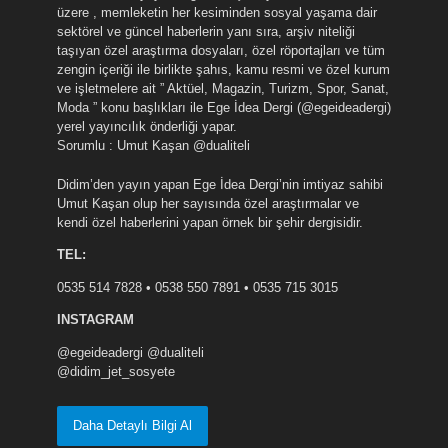
üzere , memleketin her kesiminden sosyal yaşama dair
sektörel ve güncel haberlerin yanı sıra, arşiv niteliği
taşıyan özel araştırma dosyaları, özel röportajları ve tüm
zengin içeriği ile birlikte şahıs, kamu resmi ve özel kurum
ve işletmelere ait ” Aktüel, Magazin, Turizm, Spor, Sanat,
Moda ” konu başlıkları ile Ege İdea Dergi (@egeideadergi)
yerel yayıncılık önderliği yapar.
Sorumlu : Umut Kaşan @dualiteli
Didim’den yayın yapan Ege İdea Dergi’nin imtiyaz sahibi
Umut Kaşan olup her sayısında özel araştırmalar ve
kendi özel haberlerini yapan örnek bir şehir dergisidir.
TEL:
0535 514 7828 • 0538 550 7891 • 0535 715 3015
INSTAGRAM
@egeideadergi @dualiteli
@didim_jet_sosyete
Daha Detaylı Bilgi Al