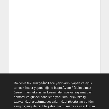
Bölgenin tek Türkçe-İngilizce yayınlarını yapan ve aylık
tematik haber yayıncılığı ile başta Aydın / Didim olmak
üzere , memleketin her kesiminden sosyal yaşama dair
sektörel ve güncel haberlerin yanı sıra, arşiv niteliği
taşıyan özel araştırma dosyaları, özel röportajları ve tüm
zengin içeriği ile birlikte şahıs, kamu resmi ve özel kurum