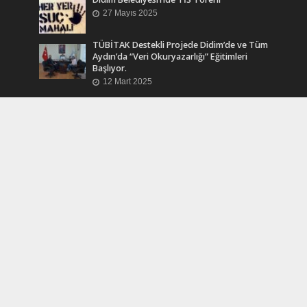
27 Mayıs 2025
TÜBİTAK Destekli Projede Didim’de ve Tüm
Aydın’da “Veri Okuryazarlığı” Eğitimleri
Başlıyor.
12 Mart 2025
Efsane Muhtar “Bahri Aşık” Vefatının Birinci
Yılında Unutulmadı
24 Kasım 2024
Turkcell Dergilik İndir Oku