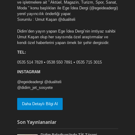
ve işletmelere ait ” Aktüel, Magazin, Turizm, Spor, Sanat,
Moda ” konu başlıkları ile Ege İdea Dergi (@egeideadergi)
yerel yayıncılık önderliği yapar.
Sorumlu : Umut Kaşan @dualiteli
Didim’den yayın yapan Ege İdea Dergi’nin imtiyaz sahibi
Umut Kaşan olup her sayısında özel araştırmalar ve
kendi özel haberlerini yapan örnek bir şehir dergisidir.
TEL:
0535 514 7828 • 0538 550 7891 • 0535 715 3015
INSTAGRAM
@egeideadergi @dualiteli
@didim_jet_sosyete
Daha Detaylı Bilgi Al
Son Yayınlananlar
Didim Belediyesi’nde TİS Töreni