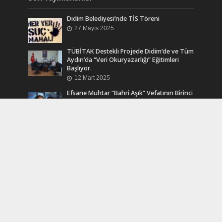
Didim Belediyesi’nde TİS Töreni
27 Mayıs 2025
TÜBİTAK Destekli Projede Didim’de ve Tüm
Aydın’da “Veri Okuryazarlığı” Eğitimleri
Başlıyor.
12 Mart 2025
Efsane Muhtar “Bahri Aşık” Vefatının Birinci
Yılında Unutulmadı
24 Kasım 2024
Turkcell Dergilik İndir Oku