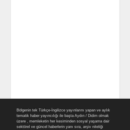
Bölgenin tek Türkçe-İngilizce yayınlarını yapan ve aylık
tematik haber yayıncılığı ile başta Aydın / Didim olmak
üzere , memleketin her kesiminden sosyal yaşama dair
sektörel ve güncel haberlerin yanı sıra, arşiv niteliği