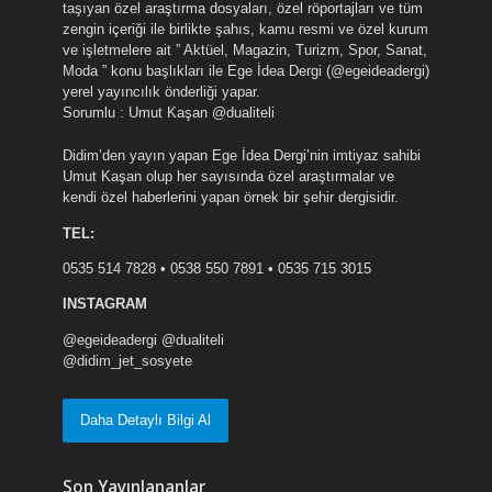
taşıyan özel araştırma dosyaları, özel röportajları ve tüm
zengin içeriği ile birlikte şahıs, kamu resmi ve özel kurum
ve işletmelere ait ” Aktüel, Magazin, Turizm, Spor, Sanat,
Moda ” konu başlıkları ile Ege İdea Dergi (@egeideadergi)
yerel yayıncılık önderliği yapar.
Sorumlu : Umut Kaşan @dualiteli
Didim’den yayın yapan Ege İdea Dergi’nin imtiyaz sahibi
Umut Kaşan olup her sayısında özel araştırmalar ve
kendi özel haberlerini yapan örnek bir şehir dergisidir.
TEL:
0535 514 7828 • 0538 550 7891 • 0535 715 3015
INSTAGRAM
@egeideadergi @dualiteli
@didim_jet_sosyete
Daha Detaylı Bilgi Al
Son Yayınlananlar